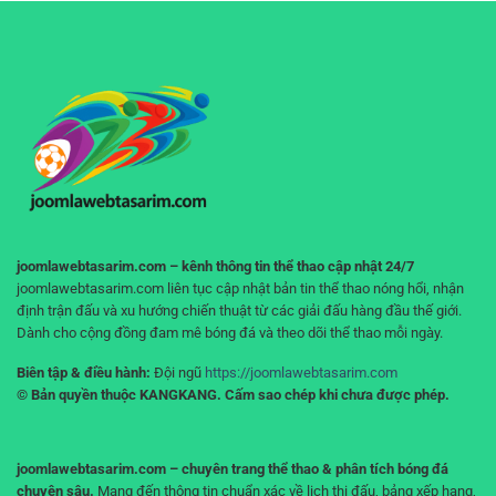
xem
quả
cá
bóng
cho
cược
đá
người
–
liền
chơi
Tư
mạch,
duy
không
đúng
gián
giúp
đoạn
bạn
không
“cháy
tài
khoản”
joomlawebtasarim.com – kênh thông tin thể thao cập nhật 24/7
joomlawebtasarim.com liên tục cập nhật bản tin thể thao nóng hổi, nhận
định trận đấu và xu hướng chiến thuật từ các giải đấu hàng đầu thế giới.
Dành cho cộng đồng đam mê bóng đá và theo dõi thể thao mỗi ngày.
Biên tập & điều hành:
Đội ngũ
https://joomlawebtasarim.com
© Bản quyền thuộc KANGKANG. Cấm sao chép khi chưa được phép.
joomlawebtasarim.com – chuyên trang thể thao & phân tích bóng đá
chuyên sâu.
Mang đến thông tin chuẩn xác về lịch thi đấu, bảng xếp hạng,