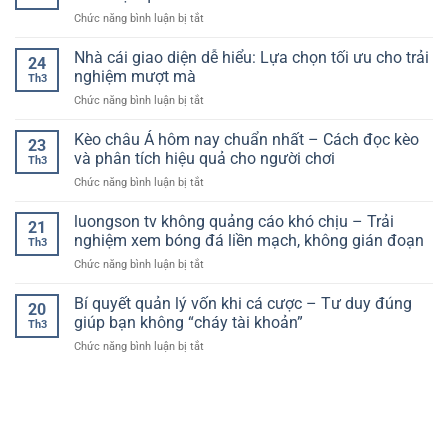
Bóng
quen
thực
ở
Chức năng bình luận bị tắt
Đá
theo
chiến
Chiến
–
dõi
lược
Nhà cái giao diện dễ hiểu: Lựa chọn tối ưu cho trải
Giải
bóng
24
cá
Pháp
nghiệm mượt mà
đá
Th3
cược
Tiện
theo
ở
Chức năng bình luận bị tắt
bóng
Lợi
thời
Nhà
đá
Cho
gian
cái
Kèo châu Á hôm nay chuẩn nhất – Cách đọc kèo
–
Người
23
thực
giao
Xây
và phân tích hiệu quả cho người chơi
Chơi
Th3
diện
dựng
Hiện
ở
Chức năng bình luận bị tắt
dễ
hệ
Đại
Kèo
hiểu:
thống
châu
luongson tv không quảng cáo khó chịu – Trải
Lựa
chơi
21
Á
chọn
nghiệm xem bóng đá liền mạch, không gián đoạn
hiệu
Th3
hôm
tối
quả
ở
Chức năng bình luận bị tắt
nay
ưu
luongson
chuẩn
cho
tv
Bí quyết quản lý vốn khi cá cược – Tư duy đúng
nhất
trải
20
không
–
giúp bạn không “cháy tài khoản”
nghiệm
Th3
quảng
Cách
mượt
ở
Chức năng bình luận bị tắt
cáo
đọc
mà
Bí
khó
kèo
quyết
chịu
và
quản
–
phân
lý
Trải
tích
vốn
nghiệm
hiệu
khi