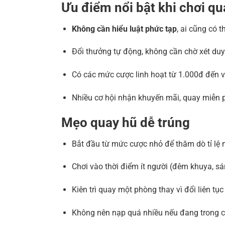
Ưu điểm nổi bật khi chơi qu
Không cần hiểu luật phức tạp
, ai cũng có t
Đổi thưởng tự động, không cần chờ xét duy
Có các mức cược linh hoạt từ 1.000đ đến v
Nhiều cơ hội nhận khuyến mãi, quay miễn 
Mẹo quay hũ dễ trúng
Bắt đầu từ mức cược nhỏ để thăm dò tỉ lệ 
Chơi vào thời điểm ít người (đêm khuya, s
Kiên trì quay một phòng thay vì đổi liên tục
Không nên nạp quá nhiều nếu đang trong c