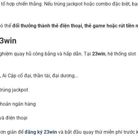
tổ hợp chiến thắng. Nếu trúng jackpot hoặc combo đặc biệt, bạ
có thể
đổi thưởng thành thẻ điện thoại, thẻ game hoặc rút tiền 
23win
nghiệm quay hũ công bằng và hấp dẫn. Tại
23win
, hệ thống slot
 Ai Cập cổ đại, thần tài, đại dương…
trúng jackpot
 khoản ngân hàng
và điện thoại
đơn giản để
đăng ký 23win
và bắt đầu quay thử miễn phí trước 