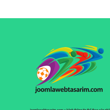
joomlawebtasarim.com – kênh thông tin thể thao cập nhậ