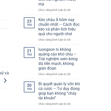
bóng
Cho
mà
đá
Người
–
Chơi
ở
Chức năng bình luận bị tắt
Xây
Hiện
Nhà
dựng
Đại
cái
Kèo châu Á hôm nay
23
hệ
giao
chuẩn nhất – Cách đọc
Th3
thống
diện
kèo và phân tích hiệu
chơi
dễ
quả cho người chơi
hiệu
hiểu:
quả
Lựa
ở
Chức năng bình luận bị tắt
chọn
Kèo
tối
châu
luongson tv không
21
ưu
Á
quảng cáo khó chịu –
Th3
cho
hôm
Trải nghiệm xem bóng
trải
nay
đá liền mạch, không
nghiệm
chuẩn
gián đoạn
mượt
nhất
sử và
mà
–
ở
Chức năng bình luận bị tắt
Cách
luongson
e
đọc
tv
Bí quyết quản lý vốn khi
20
kèo
không
cá cược – Tư duy đúng
Th3
và
quảng
giúp bạn không “cháy
phân
cáo
tài khoản”
tích
khó
hiệu
chịu
ở
Chức năng bình luận bị tắt
quả
–
Bí