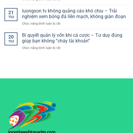
hệ
Đại
Kèo
hiểu:
thống
châu
luongson tv không quảng cáo khó chịu – Trải
Lựa
chơi
21
Á
chọn
nghiệm xem bóng đá liền mạch, không gián đoạn
hiệu
Th3
hôm
tối
quả
ở
Chức năng bình luận bị tắt
nay
ưu
luongson
chuẩn
cho
tv
Bí quyết quản lý vốn khi cá cược – Tư duy đúng
nhất
trải
20
không
–
giúp bạn không “cháy tài khoản”
nghiệm
Th3
quảng
Cách
mượt
ở
Chức năng bình luận bị tắt
cáo
đọc
mà
Bí
khó
kèo
quyết
chịu
và
quản
–
phân
lý
Trải
tích
vốn
nghiệm
hiệu
khi
xem
quả
cá
bóng
cho
cược
đá
người
–
liền
chơi
Tư
mạch,
duy
không
đúng
gián
giúp
đoạn
bạn
không
“cháy