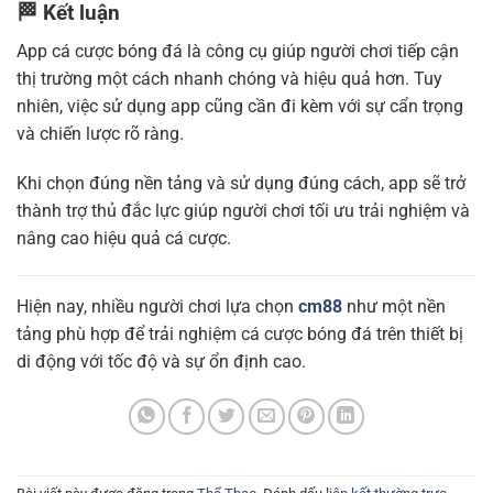
🏁 Kết luận
App cá cược bóng đá là công cụ giúp người chơi tiếp cận
thị trường một cách nhanh chóng và hiệu quả hơn. Tuy
nhiên, việc sử dụng app cũng cần đi kèm với sự cẩn trọng
và chiến lược rõ ràng.
Khi chọn đúng nền tảng và sử dụng đúng cách, app sẽ trở
thành trợ thủ đắc lực giúp người chơi tối ưu trải nghiệm và
nâng cao hiệu quả cá cược.
Hiện nay, nhiều người chơi lựa chọn
cm88
như một nền
tảng phù hợp để trải nghiệm cá cược bóng đá trên thiết bị
di động với tốc độ và sự ổn định cao.