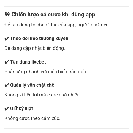
🎯 Chiến lược cá cược khi dùng app
Để tận dụng tối đa lợi thế của app, người chơi nên:
✔️ Theo dõi kèo thường xuyên
Dễ dàng cập nhật biến động.
✔️ Tận dụng livebet
Phản ứng nhanh với diễn biến trận đấu.
✔️ Quản lý vốn chặt chẽ
Không vì tiện lợi mà cược quá nhiều.
✔️ Giữ kỷ luật
Không cược theo cảm xúc.