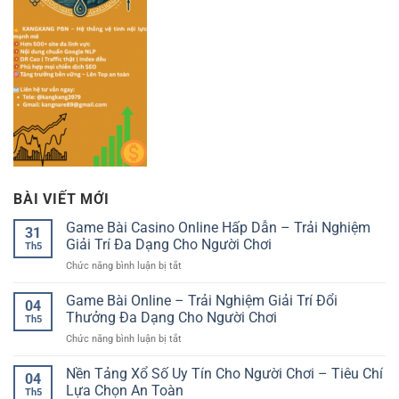
BÀI VIẾT MỚI
Game Bài Casino Online Hấp Dẫn – Trải Nghiệm
31
Giải Trí Đa Dạng Cho Người Chơi
Th5
ở
Chức năng bình luận bị tắt
Game
Bài
Game Bài Online – Trải Nghiệm Giải Trí Đổi
04
Casino
Thưởng Đa Dạng Cho Người Chơi
Th5
Online
ở
Chức năng bình luận bị tắt
Hấp
Game
Dẫn
Bài
Nền Tảng Xổ Số Uy Tín Cho Người Chơi – Tiêu Chí
–
04
Online
Trải
Lựa Chọn An Toàn
Th5
–