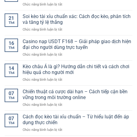
Nghiệm
ở
Chức năng bình luận bị tắt
Trải
Giải
Nền
Nghiệm
Trí
Tảng
Soi kèo tài xỉu chuẩn xác: Cách đọc kèo, phân tích
Giải
Đa
21
Xổ
Trí
và tăng tỷ lệ thắng
Dạng
Th4
Số
Đổi
Cho
ở
Chức năng bình luận bị tắt
Uy
Thưởng
Người
Soi
Tín
Đa
Chơi
kèo
Casino nạp USDT F168 – Giải pháp giao dịch hiện
Cho
Dạng
16
tài
Người
đại cho người dùng trực tuyến
Cho
Th4
xỉu
Chơi
Người
ở
Chức năng bình luận bị tắt
chuẩn
–
Chơi
Casino
xác:
Tiêu
nạp
Kèo châu Á là gì? Hướng dẫn chi tiết và cách chơi
Cách
Chí
14
USDT
đọc
hiệu quả cho người mới
Lựa
Th4
F168
kèo,
Chọn
ở
Chức năng bình luận bị tắt
–
phân
An
Kèo
Giải
tích
Toàn
châu
Chiến thuật cá cược dài hạn – Cách tiếp cận bền
pháp
và
07
Á
giao
vững trong môi trường online
tăng
Th4
là
dịch
tỷ
ở
Chức năng bình luận bị tắt
gì?
hiện
lệ
Chiến
Hướng
đại
thắng
thuật
Cách đọc kèo tài xỉu chuẩn – Từ hiểu luật đến áp
dẫn
cho
07
cá
chi
dụng thực chiến
người
Th4
cược
tiết
dùng
ở
Chức năng bình luận bị tắt
dài
và
trực
Cách
hạn
cách