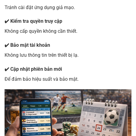
Tránh cài đặt ứng dụng giả mạo.
✔️ Kiểm tra quyền truy cập
Không cấp quyền không cần thiết.
✔️ Bảo mật tài khoản
Không lưu thông tin trên thiết bị lạ.
✔️ Cập nhật phiên bản mới
Để đảm bảo hiệu suất và bảo mật.