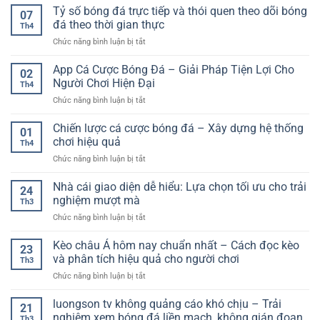
tuyến
đọc
Tỷ số bóng đá trực tiếp và thói quen theo dõi bóng
–
chơi
07
kèo
Cách
đá theo thời gian thực
hiệu
Th4
tài
tiếp
quả
ở
Chức năng bình luận bị tắt
xỉu
cận
cho
Tỷ
chuẩn
bền
người
số
App Cá Cược Bóng Đá – Giải Pháp Tiện Lợi Cho
–
vững
02
mới
bóng
Từ
Người Chơi Hiện Đại
trong
Th4
đá
hiểu
môi
ở
Chức năng bình luận bị tắt
trực
luật
trường
App
tiếp
đến
online
Cá
Chiến lược cá cược bóng đá – Xây dựng hệ thống
và
áp
01
Cược
thói
chơi hiệu quả
dụng
Th4
Bóng
quen
thực
ở
Chức năng bình luận bị tắt
Đá
theo
chiến
Chiến
–
dõi
lược
Nhà cái giao diện dễ hiểu: Lựa chọn tối ưu cho trải
Giải
bóng
24
cá
Pháp
nghiệm mượt mà
đá
Th3
cược
Tiện
theo
ở
Chức năng bình luận bị tắt
bóng
Lợi
thời
Nhà
đá
Cho
gian
cái
Kèo châu Á hôm nay chuẩn nhất – Cách đọc kèo
–
Người
23
thực
giao
Xây
và phân tích hiệu quả cho người chơi
Chơi
Th3
diện
dựng
Hiện
ở
Chức năng bình luận bị tắt
dễ
hệ
Đại
Kèo
hiểu:
thống
châu
luongson tv không quảng cáo khó chịu – Trải
Lựa
chơi
21
Á
chọn
nghiệm xem bóng đá liền mạch, không gián đoạn
hiệu
Th3