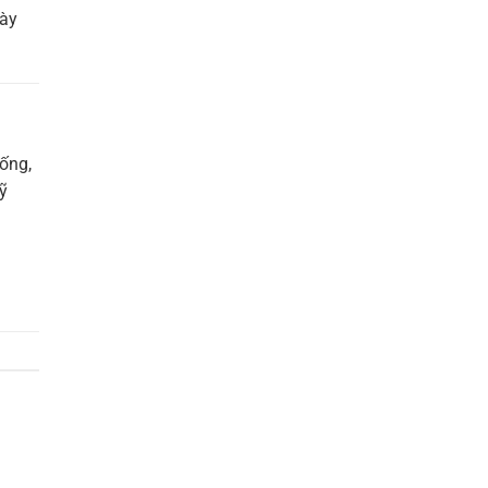
này
hống,
ỹ