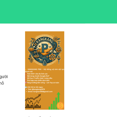
người
 hỗ