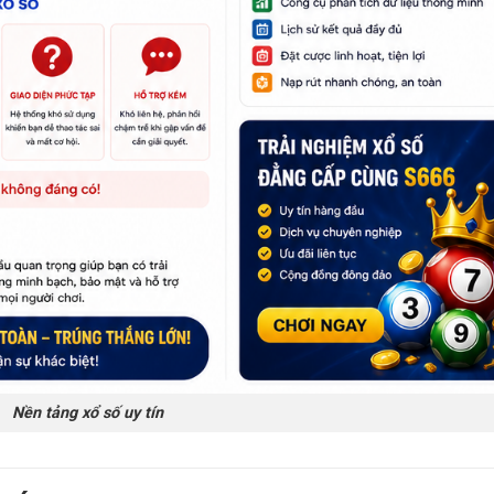
Nền tảng xổ số uy tín