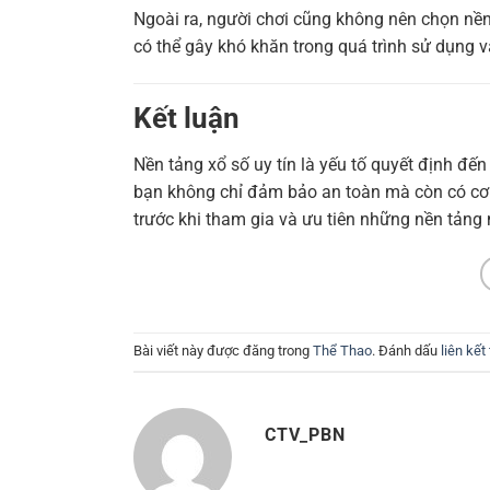
Ngoài ra, người chơi cũng không nên chọn nền 
có thể gây khó khăn trong quá trình sử dụng 
Kết luận
Nền tảng xổ số uy tín là yếu tố quyết định đế
bạn không chỉ đảm bảo an toàn mà còn có cơ h
trước khi tham gia và ưu tiên những nền tảng m
Bài viết này được đăng trong
Thể Thao
. Đánh dấu
liên kết
CTV_PBN