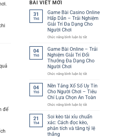
BÀI VIẾT MỚI
hơi.
Game Bài Casino Online
31
Hấp Dẫn – Trải Nghiệm
Th5
Giải Trí Đa Dạng Cho
chi
Người Chơi
ở
Chức năng bình luận bị tắt
Game
Bài
Game Bài Online – Trải
04
Casino
Nghiệm Giải Trí Đổi
Th5
Online
Thưởng Đa Dạng Cho
Hấp
 quả
Người Chơi
Dẫn
–
ở
Chức năng bình luận bị tắt
Trải
Game
Nghiệm
Bài
Nền Tảng Xổ Số Uy Tín
04
Giải
Online
Cho Người Chơi – Tiêu
Th5
Trí
–
Chí Lựa Chọn An Toàn
Đa
Trải
Dạng
ở
Chức năng bình luận bị tắt
Nghiệm
h để
Cho
Nền
Giải
Người
Tảng
Trí
Soi kèo tài xỉu chuẩn
21
Chơi
Xổ
Đổi
xác: Cách đọc kèo,
Th4
Số
Thưởng
phân tích và tăng tỷ lệ
ích
Uy
Đa
thắng
Tín
Dạng