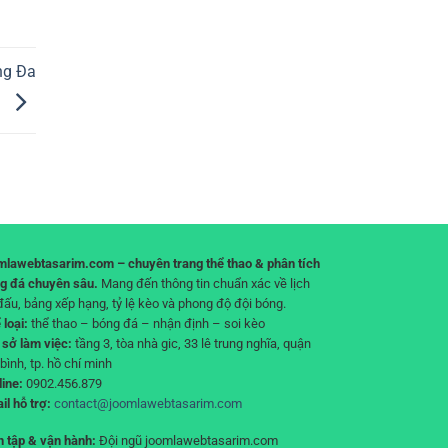
ng Đa
i
mlawebtasarim.com – chuyên trang thể thao & phân tích
g đá chuyên sâu.
Mang đến thông tin chuẩn xác về lịch
 đấu, bảng xếp hạng, tỷ lệ kèo và phong độ đội bóng.
 loại:
thể thao – bóng đá – nhận định – soi kèo
 sở làm việc:
tầng 3, tòa nhà gic, 33 lê trung nghĩa, quận
 bình, tp. hồ chí minh
line:
0902.456.879
il hỗ trợ:
contact@joomlawebtasarim.com
n tập & vận hành:
Đội ngũ joomlawebtasarim.com