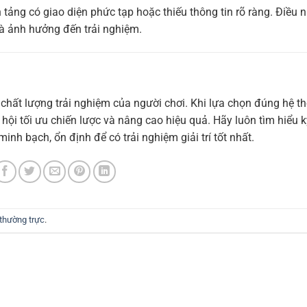
tảng có giao diện phức tạp hoặc thiếu thông tin rõ ràng. Điều 
và ảnh hưởng đến trải nghiệm.
n chất lượng trải nghiệm của người chơi. Khi lựa chọn đúng hệ t
ội tối ưu chiến lược và nâng cao hiệu quả. Hãy luôn tìm hiểu k
inh bạch, ổn định để có trải nghiệm giải trí tốt nhất.
 thường trực
.