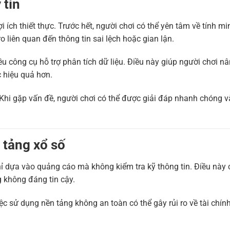
 tín
i ích thiết thực. Trước hết, người chơi có thể yên tâm về tính mi
o liên quan đến thông tin sai lệch hoặc gian lận.
ều công cụ hỗ trợ phân tích dữ liệu. Điều này giúp người chơi n
 hiệu quả hơn.
. Khi gặp vấn đề, người chơi có thể được giải đáp nhanh chóng v
 tảng xổ số
ỉ dựa vào quảng cáo mà không kiểm tra kỹ thông tin. Điều này 
 không đáng tin cậy.
ệc sử dụng nền tảng không an toàn có thể gây rủi ro về tài chín