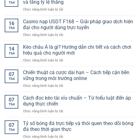
Trí
và tăng tỷ lệ thắng
Dạng
Th4
Số
Đổi
Cho
ở
Chức năng bình luận bị tắt
Uy
Thưởng
Người
Soi
Tín
Đa
Chơi
kèo
Casino nạp USDT F168 – Giải pháp giao dịch hiện
Cho
Dạng
16
tài
Người
đại cho người dùng trực tuyến
Cho
Th4
xỉu
Chơi
Người
ở
Chức năng bình luận bị tắt
chuẩn
–
Chơi
Casino
xác:
Tiêu
nạp
Kèo châu Á là gì? Hướng dẫn chi tiết và cách chơi
Cách
Chí
14
USDT
đọc
hiệu quả cho người mới
Lựa
Th4
F168
kèo,
Chọn
ở
Chức năng bình luận bị tắt
–
phân
An
Kèo
Giải
tích
Toàn
châu
Chiến thuật cá cược dài hạn – Cách tiếp cận bền
pháp
và
07
Á
giao
vững trong môi trường online
tăng
Th4
là
dịch
tỷ
ở
Chức năng bình luận bị tắt
gì?
hiện
lệ
Chiến
Hướng
đại
thắng
thuật
Cách đọc kèo tài xỉu chuẩn – Từ hiểu luật đến áp
dẫn
cho
07
cá
chi
dụng thực chiến
người
Th4
cược
tiết
dùng
ở
Chức năng bình luận bị tắt
dài
và
trực
Cách
hạn
cách
tuyến
đọc
Tỷ số bóng đá trực tiếp và thói quen theo dõi bóng
–
chơi
07
kèo
Cách
đá theo thời gian thực
hiệu
Th4
tài
tiếp
quả
ở
Chức năng bình luận bị tắt
xỉu
cận