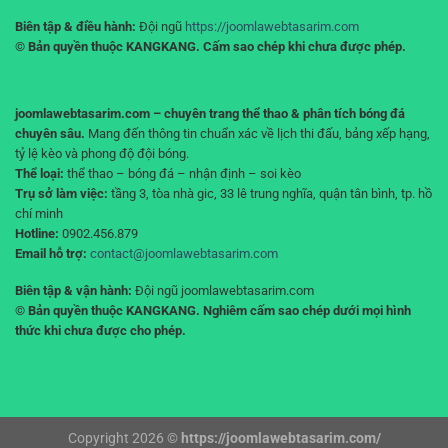
Biên tập & điều hành:
Đội ngũ
https://joomlawebtasarim.com
© Bản quyền thuộc KANGKANG. Cấm sao chép khi chưa được phép.
joomlawebtasarim.com – chuyên trang thể thao & phân tích bóng đá
chuyên sâu.
Mang đến thông tin chuẩn xác về lịch thi đấu, bảng xếp hạng,
tỷ lệ kèo và phong độ đội bóng.
Thể loại:
thể thao – bóng đá – nhận định – soi kèo
Trụ sở làm việc:
tầng 3, tòa nhà gic, 33 lê trung nghĩa, quận tân bình, tp. hồ
chí minh
Hotline:
0902.456.879
Email hỗ trợ:
contact@joomlawebtasarim.com
Biên tập & vận hành:
Đội ngũ joomlawebtasarim.com
© Bản quyền thuộc KANGKANG. Nghiêm cấm sao chép dưới mọi hình
thức khi chưa được cho phép.
Copyright 2026 ©
https://joomlawebtasarim.com/