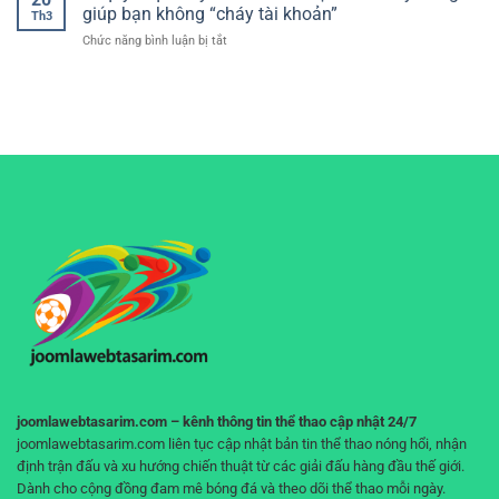
không
–
giúp bạn không “cháy tài khoản”
nghiệm
Th3
quảng
Cách
mượt
ở
Chức năng bình luận bị tắt
cáo
đọc
mà
Bí
khó
kèo
quyết
chịu
và
quản
–
phân
lý
Trải
tích
vốn
nghiệm
hiệu
khi
xem
quả
cá
bóng
cho
cược
đá
người
–
liền
chơi
Tư
mạch,
duy
không
đúng
gián
giúp
đoạn
bạn
không
“cháy
tài
khoản”
joomlawebtasarim.com – kênh thông tin thể thao cập nhật 24/7
joomlawebtasarim.com liên tục cập nhật bản tin thể thao nóng hổi, nhận
định trận đấu và xu hướng chiến thuật từ các giải đấu hàng đầu thế giới.
Dành cho cộng đồng đam mê bóng đá và theo dõi thể thao mỗi ngày.