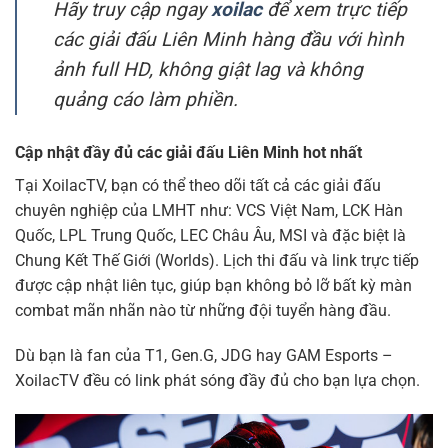
Hãy truy cập ngay
xoilac
để xem trực tiếp
các giải đấu Liên Minh hàng đầu với hình
ảnh full HD, không giật lag và không
quảng cáo làm phiền.
Cập nhật đầy đủ các giải đấu Liên Minh hot nhất
Tại XoilacTV, bạn có thể theo dõi tất cả các giải đấu
chuyên nghiệp của LMHT như: VCS Việt Nam, LCK Hàn
Quốc, LPL Trung Quốc, LEC Châu Âu, MSI và đặc biệt là
Chung Kết Thế Giới (Worlds). Lịch thi đấu và link trực tiếp
được cập nhật liên tục, giúp bạn không bỏ lỡ bất kỳ màn
combat mãn nhãn nào từ những đội tuyển hàng đầu.
Dù bạn là fan của T1, Gen.G, JDG hay GAM Esports –
XoilacTV đều có link phát sóng đầy đủ cho bạn lựa chọn.