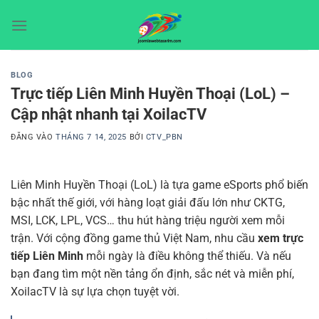
Bỏ
qua
nội
dung
BLOG
Trực tiếp Liên Minh Huyền Thoại (LoL) –
Cập nhật nhanh tại XoilacTV
ĐĂNG VÀO
THÁNG 7 14, 2025
BỞI
CTV_PBN
Liên Minh Huyền Thoại (LoL) là tựa game eSports phổ biến
bậc nhất thế giới, với hàng loạt giải đấu lớn như CKTG,
MSI, LCK, LPL, VCS… thu hút hàng triệu người xem mỗi
trận. Với cộng đồng game thủ Việt Nam, nhu cầu
xem trực
tiếp Liên Minh
mỗi ngày là điều không thể thiếu. Và nếu
bạn đang tìm một nền tảng ổn định, sắc nét và miễn phí,
XoilacTV là sự lựa chọn tuyệt vời.