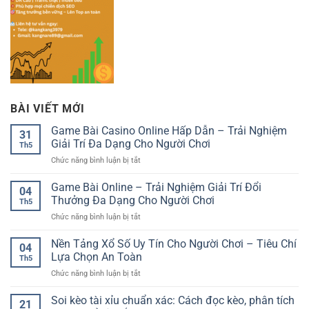
BÀI VIẾT MỚI
Game Bài Casino Online Hấp Dẫn – Trải Nghiệm
31
Giải Trí Đa Dạng Cho Người Chơi
Th5
ở
Chức năng bình luận bị tắt
Game
Bài
Game Bài Online – Trải Nghiệm Giải Trí Đổi
04
Casino
Thưởng Đa Dạng Cho Người Chơi
Th5
Online
ở
Chức năng bình luận bị tắt
Hấp
Game
Dẫn
Bài
Nền Tảng Xổ Số Uy Tín Cho Người Chơi – Tiêu Chí
–
04
Online
Trải
Lựa Chọn An Toàn
Th5
–
Nghiệm
ở
Chức năng bình luận bị tắt
Trải
Giải
Nền
Nghiệm
Trí
Tảng
Soi kèo tài xỉu chuẩn xác: Cách đọc kèo, phân tích
Giải
Đa
21
Xổ