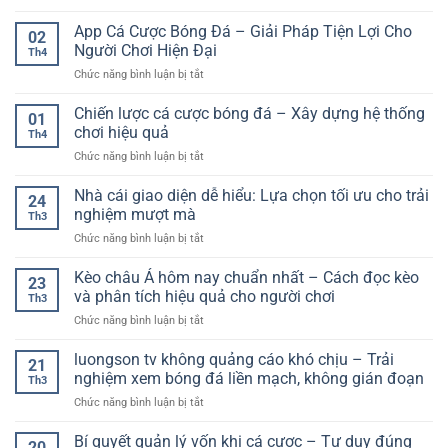
cho
Tỷ
chuẩn
bền
người
số
App Cá Cược Bóng Đá – Giải Pháp Tiện Lợi Cho
–
vững
02
mới
bóng
Từ
Người Chơi Hiện Đại
trong
Th4
đá
hiểu
môi
ở
Chức năng bình luận bị tắt
trực
luật
trường
App
tiếp
đến
online
Cá
Chiến lược cá cược bóng đá – Xây dựng hệ thống
và
áp
01
Cược
thói
chơi hiệu quả
dụng
Th4
Bóng
quen
thực
ở
Chức năng bình luận bị tắt
Đá
theo
chiến
Chiến
–
dõi
lược
Nhà cái giao diện dễ hiểu: Lựa chọn tối ưu cho trải
Giải
bóng
24
cá
Pháp
nghiệm mượt mà
đá
Th3
cược
Tiện
theo
ở
Chức năng bình luận bị tắt
bóng
Lợi
thời
Nhà
đá
Cho
gian
cái
Kèo châu Á hôm nay chuẩn nhất – Cách đọc kèo
–
Người
23
thực
giao
Xây
và phân tích hiệu quả cho người chơi
Chơi
Th3
diện
dựng
Hiện
ở
Chức năng bình luận bị tắt
dễ
hệ
Đại
Kèo
hiểu:
thống
châu
luongson tv không quảng cáo khó chịu – Trải
Lựa
chơi
21
Á
chọn
nghiệm xem bóng đá liền mạch, không gián đoạn
hiệu
Th3
hôm
tối
quả
ở
Chức năng bình luận bị tắt
nay
ưu
luongson
chuẩn
cho
tv
Bí quyết quản lý vốn khi cá cược – Tư duy đúng
nhất
trải
20