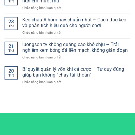
nghiệm mượt mà
đá
Th3
cược
Tiện
theo
ở
Chức năng bình luận bị tắt
bóng
Lợi
thời
Nhà
đá
Cho
gian
cái
Kèo châu Á hôm nay chuẩn nhất – Cách đọc kèo
–
Người
23
thực
giao
Xây
và phân tích hiệu quả cho người chơi
Chơi
Th3
diện
dựng
Hiện
ở
Chức năng bình luận bị tắt
dễ
hệ
Đại
Kèo
hiểu:
thống
châu
luongson tv không quảng cáo khó chịu – Trải
Lựa
chơi
21
Á
chọn
nghiệm xem bóng đá liền mạch, không gián đoạn
hiệu
Th3
hôm
tối
quả
ở
Chức năng bình luận bị tắt
nay
ưu
luongson
chuẩn
cho
tv
Bí quyết quản lý vốn khi cá cược – Tư duy đúng
nhất
trải
20
không
–
giúp bạn không “cháy tài khoản”
nghiệm
Th3
quảng
Cách
mượt
ở
Chức năng bình luận bị tắt
cáo
đọc
mà
Bí
khó
kèo
quyết
chịu
và
quản
–
phân
lý
Trải
tích
vốn
nghiệm
hiệu
khi
xem
quả
cá
bóng
cho
cược
đá
người
–
liền
chơi
Tư
mạch,