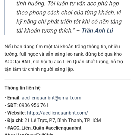
tình huống. Tôi luôn tư vấn acc phù hợp
theo phong cách chơi của từng khách, vì
kỹ năng chỉ phát triển tốt khi có nền tảng
tài khoản tương thích.” –
Trần Anh Lú
Nếu bạn đang tìm một tài khoản trắng thông tin, nhiều
tướng, full ngọc và sẵn sàng leo rank, đừng bỏ qua kho
ACC tại
BNT
, nơi hội tụ acc Liên Quân chất lượng, hỗ trợ
tận tâm từ chính người sáng lập.
Thông tin liên hệ
•
Email
:
acclienquanbnt@gmail.com
•
SĐT
: 0936 956 761
•
Website
:
https://acclienquanbnt.com/
•
Địa chỉ
: 21 Lê Trực, P.7, Bình Thạnh, TP.HCM
•
#ACC_Liên_Quân #acclienquanbnt