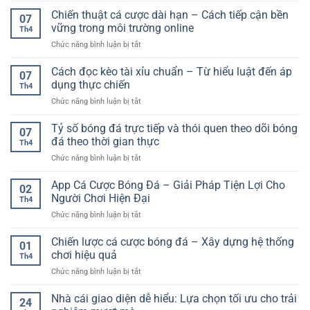
Giải
tích
Toàn
châu
Chiến thuật cá cược dài hạn – Cách tiếp cận bền
pháp
và
07
Á
giao
vững trong môi trường online
tăng
Th4
là
dịch
tỷ
ở
Chức năng bình luận bị tắt
gì?
hiện
lệ
Chiến
Hướng
đại
thắng
thuật
Cách đọc kèo tài xỉu chuẩn – Từ hiểu luật đến áp
dẫn
cho
07
cá
chi
dụng thực chiến
người
Th4
cược
tiết
dùng
ở
Chức năng bình luận bị tắt
dài
và
trực
Cách
hạn
cách
tuyến
đọc
Tỷ số bóng đá trực tiếp và thói quen theo dõi bóng
–
chơi
07
kèo
Cách
đá theo thời gian thực
hiệu
Th4
tài
tiếp
quả
ở
Chức năng bình luận bị tắt
xỉu
cận
cho
Tỷ
chuẩn
bền
người
số
App Cá Cược Bóng Đá – Giải Pháp Tiện Lợi Cho
–
vững
02
mới
bóng
Từ
Người Chơi Hiện Đại
trong
Th4
đá
hiểu
môi
ở
Chức năng bình luận bị tắt
trực
luật
trường
App
tiếp
đến
online
Cá
Chiến lược cá cược bóng đá – Xây dựng hệ thống
và
áp
01
Cược
thói
chơi hiệu quả
dụng
Th4
Bóng
quen
thực
ở
Chức năng bình luận bị tắt
Đá
theo
chiến
Chiến
–
dõi
lược
Nhà cái giao diện dễ hiểu: Lựa chọn tối ưu cho trải
Giải
bóng
24
cá
Pháp