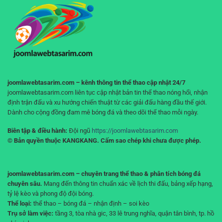
duy
không
đúng
gián
giúp
đoạn
bạn
không
“cháy
tài
khoản”
joomlawebtasarim.com – kênh thông tin thể thao cập nhật 24/7
joomlawebtasarim.com liên tục cập nhật bản tin thể thao nóng hổi, nhận
định trận đấu và xu hướng chiến thuật từ các giải đấu hàng đầu thế giới.
Dành cho cộng đồng đam mê bóng đá và theo dõi thể thao mỗi ngày.
Biên tập & điều hành:
Đội ngũ
https://joomlawebtasarim.com
© Bản quyền thuộc KANGKANG. Cấm sao chép khi chưa được phép.
joomlawebtasarim.com – chuyên trang thể thao & phân tích bóng đá
chuyên sâu.
Mang đến thông tin chuẩn xác về lịch thi đấu, bảng xếp hạng,
tỷ lệ kèo và phong độ đội bóng.
Thể loại:
thể thao – bóng đá – nhận định – soi kèo
Trụ sở làm việc:
tầng 3, tòa nhà gic, 33 lê trung nghĩa, quận tân bình, tp. hồ