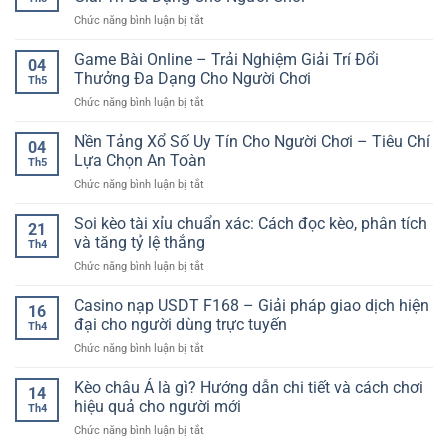
ở
Chức năng bình luận bị tắt
Game
Bài
Game Bài Online – Trải Nghiệm Giải Trí Đổi
04
Casino
Thưởng Đa Dạng Cho Người Chơi
Th5
Online
ở
Chức năng bình luận bị tắt
Hấp
Game
Dẫn
Bài
Nền Tảng Xổ Số Uy Tín Cho Người Chơi – Tiêu Chí
–
04
Online
Trải
Lựa Chọn An Toàn
Th5
–
Nghiệm
ở
Chức năng bình luận bị tắt
Trải
Giải
Nền
Nghiệm
Trí
Tảng
Soi kèo tài xỉu chuẩn xác: Cách đọc kèo, phân tích
Giải
Đa
21
Xổ
Trí
và tăng tỷ lệ thắng
Dạng
Th4
Số
Đổi
Cho
ở
Chức năng bình luận bị tắt
Uy
Thưởng
Người
Soi
Tín
Đa
Chơi
kèo
Casino nạp USDT F168 – Giải pháp giao dịch hiện
Cho
Dạng
16
tài
Người
đại cho người dùng trực tuyến
Cho
Th4
xỉu
Chơi
Người
ở
Chức năng bình luận bị tắt
chuẩn
–
Chơi
Casino
xác:
Tiêu
nạp
Kèo châu Á là gì? Hướng dẫn chi tiết và cách chơi
Cách
Chí
14
USDT
đọc
hiệu quả cho người mới
Lựa
Th4
F168
kèo,
Chọn
ở
Chức năng bình luận bị tắt
–
phân
An
Kèo