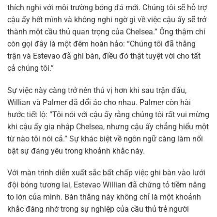
thích nghi với môi trường bóng đá mới. Chúng tôi sẽ hỗ trợ
cậu ấy hết mình và không nghi ngờ gì về việc cậu ấy sẽ trở
thành một cầu thủ quan trọng của Chelsea.” Ông thậm chí
còn gọi đây là một đêm hoàn hảo: “Chúng tôi đã thắng
trận và Estevao đã ghi bàn, điều đó thật tuyệt vời cho tất
cả chúng tôi.”
Sự việc này càng trở nên thú vị hơn khi sau trận đấu,
Willian và Palmer đã đổi áo cho nhau. Palmer còn hài
hước tiết lộ: “Tôi nói với cậu ấy rằng chúng tôi rất vui mừng
khi cậu ấy gia nhập Chelsea, nhưng cậu ấy chẳng hiểu một
từ nào tôi nói cả.” Sự khác biệt về ngôn ngữ càng làm nổi
bật sự đáng yêu trong khoảnh khắc này.
Với màn trình diễn xuất sắc bất chấp việc ghi bàn vào lưới
đội bóng tương lai, Estevao Willian đã chứng tỏ tiềm năng
to lớn của mình. Bàn thắng này không chỉ là một khoảnh
khắc đáng nhớ trong sự nghiệp của cầu thủ trẻ người