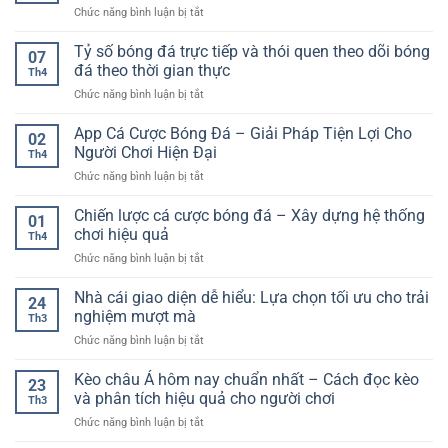
tiết
dùng
ở
Chức năng bình luận bị tắt
dài
và
trực
Cách
hạn
cách
tuyến
đọc
Tỷ số bóng đá trực tiếp và thói quen theo dõi bóng
–
chơi
07
kèo
Cách
đá theo thời gian thực
hiệu
Th4
tài
tiếp
quả
ở
Chức năng bình luận bị tắt
xỉu
cận
cho
Tỷ
chuẩn
bền
người
số
App Cá Cược Bóng Đá – Giải Pháp Tiện Lợi Cho
–
vững
02
mới
bóng
Từ
Người Chơi Hiện Đại
trong
Th4
đá
hiểu
môi
ở
Chức năng bình luận bị tắt
trực
luật
trường
App
tiếp
đến
online
Cá
Chiến lược cá cược bóng đá – Xây dựng hệ thống
và
áp
01
Cược
thói
chơi hiệu quả
dụng
Th4
Bóng
quen
thực
ở
Chức năng bình luận bị tắt
Đá
theo
chiến
Chiến
–
dõi
lược
Nhà cái giao diện dễ hiểu: Lựa chọn tối ưu cho trải
Giải
bóng
24
cá
Pháp
nghiệm mượt mà
đá
Th3
cược
Tiện
theo
ở
Chức năng bình luận bị tắt
bóng
Lợi
thời
Nhà
đá
Cho
gian
cái
Kèo châu Á hôm nay chuẩn nhất – Cách đọc kèo
–
Người
23
thực
giao
Xây
và phân tích hiệu quả cho người chơi
Chơi
Th3
diện
dựng
Hiện
ở
Chức năng bình luận bị tắt
dễ
hệ
Đại
Kèo
hiểu:
thống