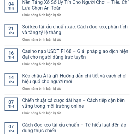
Bài
Nền Tảng Xổ Số Uy Tín Cho Người Chơi – Tiêu Chí
–
04
Online
Trải
Lựa Chọn An Toàn
Th5
–
Nghiệm
ở
Chức năng bình luận bị tắt
Trải
Giải
Nền
Nghiệm
Trí
Tảng
Soi kèo tài xỉu chuẩn xác: Cách đọc kèo, phân tích
Giải
Đa
21
Xổ
Trí
và tăng tỷ lệ thắng
Dạng
Th4
Số
Đổi
Cho
ở
Chức năng bình luận bị tắt
Uy
Thưởng
Người
Soi
Tín
Đa
Chơi
kèo
Casino nạp USDT F168 – Giải pháp giao dịch hiện
Cho
Dạng
16
tài
Người
đại cho người dùng trực tuyến
Cho
Th4
xỉu
Chơi
Người
ở
Chức năng bình luận bị tắt
chuẩn
–
Chơi
Casino
xác:
Tiêu
nạp
Kèo châu Á là gì? Hướng dẫn chi tiết và cách chơi
Cách
Chí
14
USDT
đọc
hiệu quả cho người mới
Lựa
Th4
F168
kèo,
Chọn
ở
Chức năng bình luận bị tắt
–
phân
An
Kèo
Giải
tích
Toàn
châu
Chiến thuật cá cược dài hạn – Cách tiếp cận bền
pháp
và
07
Á
giao
vững trong môi trường online
tăng
Th4
là
dịch
tỷ
ở
Chức năng bình luận bị tắt
gì?
hiện
lệ
Chiến
Hướng
đại
thắng
thuật
Cách đọc kèo tài xỉu chuẩn – Từ hiểu luật đến áp
dẫn
cho
07
cá
chi
dụng thực chiến
người
Th4
cược