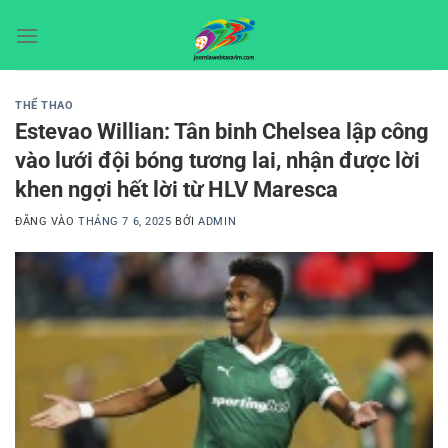
Bỏ
qua
nội
dung
THỂ THAO
Estevao Willian: Tân binh Chelsea lập công
vào lưới đội bóng tương lai, nhận được lời
khen ngợi hết lời từ HLV Maresca
ĐĂNG VÀO
THÁNG 7 6, 2025
BỞI
ADMIN