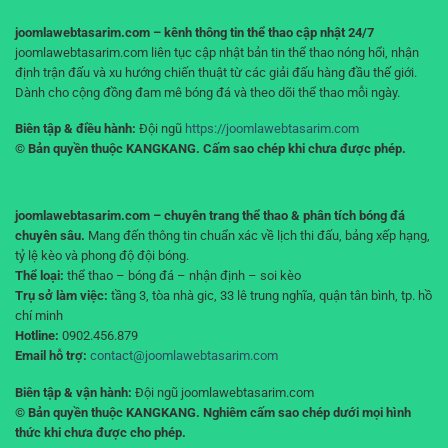
joomlawebtasarim.com – kênh thông tin thể thao cập nhật 24/7
joomlawebtasarim.com liên tục cập nhật bản tin thể thao nóng hổi, nhận
định trận đấu và xu hướng chiến thuật từ các giải đấu hàng đầu thế giới.
Dành cho cộng đồng đam mê bóng đá và theo dõi thể thao mỗi ngày.
Biên tập & điều hành:
Đội ngũ
https://joomlawebtasarim.com
© Bản quyền thuộc KANGKANG. Cấm sao chép khi chưa được phép.
joomlawebtasarim.com – chuyên trang thể thao & phân tích bóng đá
chuyên sâu.
Mang đến thông tin chuẩn xác về lịch thi đấu, bảng xếp hạng,
tỷ lệ kèo và phong độ đội bóng.
Thể loại:
thể thao – bóng đá – nhận định – soi kèo
Trụ sở làm việc:
tầng 3, tòa nhà gic, 33 lê trung nghĩa, quận tân bình, tp. hồ
chí minh
Hotline:
0902.456.879
Email hỗ trợ:
contact@joomlawebtasarim.com
Biên tập & vận hành:
Đội ngũ joomlawebtasarim.com
© Bản quyền thuộc KANGKANG. Nghiêm cấm sao chép dưới mọi hình
thức khi chưa được cho phép.