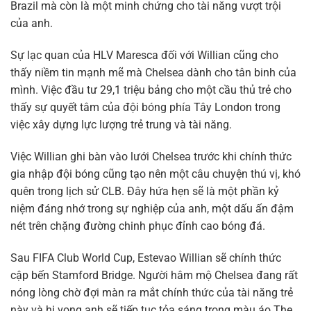
Brazil mà còn là một minh chứng cho tài năng vượt trội
của anh.
Sự lạc quan của HLV Maresca đối với Willian cũng cho
thấy niềm tin mạnh mẽ mà Chelsea dành cho tân binh của
mình. Việc đầu tư 29,1 triệu bảng cho một cầu thủ trẻ cho
thấy sự quyết tâm của đội bóng phía Tây London trong
việc xây dựng lực lượng trẻ trung và tài năng.
Việc Willian ghi bàn vào lưới Chelsea trước khi chính thức
gia nhập đội bóng cũng tạo nên một câu chuyện thú vị, khó
quên trong lịch sử CLB. Đây hứa hẹn sẽ là một phần kỷ
niệm đáng nhớ trong sự nghiệp của anh, một dấu ấn đậm
nét trên chặng đường chinh phục đỉnh cao bóng đá.
Sau FIFA Club World Cup, Estevao Willian sẽ chính thức
cập bến Stamford Bridge. Người hâm mộ Chelsea đang rất
nóng lòng chờ đợi màn ra mắt chính thức của tài năng trẻ
này và hi vọng anh sẽ tiếp tục tỏa sáng trong màu áo The