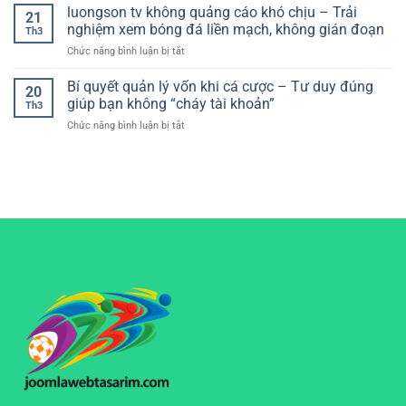
châu
luongson tv không quảng cáo khó chịu – Trải
Lựa
chơi
21
Á
chọn
nghiệm xem bóng đá liền mạch, không gián đoạn
hiệu
Th3
hôm
tối
quả
ở
Chức năng bình luận bị tắt
nay
ưu
luongson
chuẩn
cho
tv
Bí quyết quản lý vốn khi cá cược – Tư duy đúng
nhất
trải
20
không
–
giúp bạn không “cháy tài khoản”
nghiệm
Th3
quảng
Cách
mượt
ở
Chức năng bình luận bị tắt
cáo
đọc
mà
Bí
khó
kèo
quyết
chịu
và
quản
–
phân
lý
Trải
tích
vốn
nghiệm
hiệu
khi
xem
quả
cá
bóng
cho
cược
đá
người
–
liền
chơi
Tư
mạch,
duy
không
đúng
gián
giúp
đoạn
bạn
không
“cháy
tài
khoản”