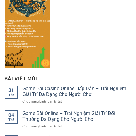
BÀI VIẾT MỚI
Game Bài Casino Online Hấp Dẫn – Trải Nghiệm
31
Giải Trí Đa Dạng Cho Người Chơi
Th5
ở
Chức năng bình luận bị tắt
Game
Bài
Game Bài Online – Trải Nghiệm Giải Trí Đổi
04
Casino
Thưởng Đa Dạng Cho Người Chơi
Th5
Online
ở
Chức năng bình luận bị tắt
Hấp
Game
Dẫn