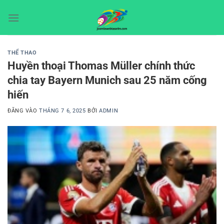
Bỏ
qua
nội
dung
THỂ THAO
Huyền thoại Thomas Müller chính thức
chia tay Bayern Munich sau 25 năm cống
hiến
ĐĂNG VÀO
THÁNG 7 6, 2025
BỞI
ADMIN