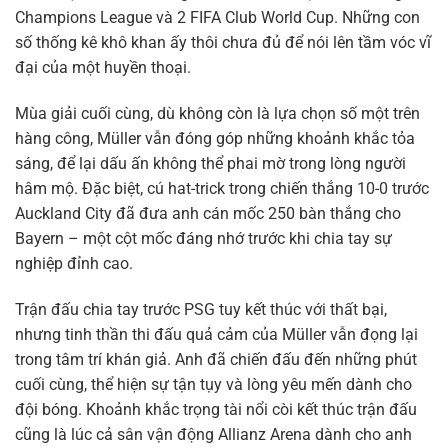
Champions League và 2 FIFA Club World Cup. Những con
số thống kê khô khan ấy thôi chưa đủ để nói lên tầm vóc vĩ
đại của một huyền thoại.
Mùa giải cuối cùng, dù không còn là lựa chọn số một trên
hàng công, Müller vẫn đóng góp những khoảnh khắc tỏa
sáng, để lại dấu ấn không thể phai mờ trong lòng người
hâm mộ. Đặc biệt, cú hat-trick trong chiến thắng 10-0 trước
Auckland City đã đưa anh cán mốc 250 bàn thắng cho
Bayern – một cột mốc đáng nhớ trước khi chia tay sự
nghiệp đỉnh cao.
Trận đấu chia tay trước PSG tuy kết thúc với thất bại,
nhưng tinh thần thi đấu quả cảm của Müller vẫn đọng lại
trong tâm trí khán giả. Anh đã chiến đấu đến những phút
cuối cùng, thể hiện sự tận tụy và lòng yêu mến dành cho
đội bóng. Khoảnh khắc trọng tài nổi còi kết thúc trận đấu
cũng là lúc cả sân vận động Allianz Arena dành cho anh