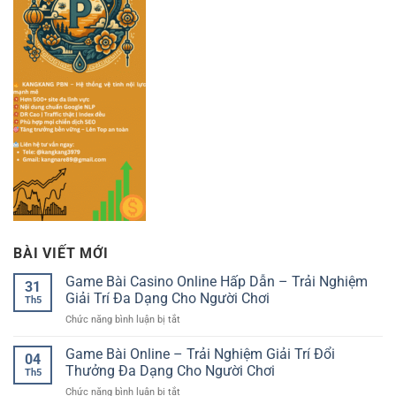
BÀI VIẾT MỚI
Game Bài Casino Online Hấp Dẫn – Trải Nghiệm
31
Giải Trí Đa Dạng Cho Người Chơi
Th5
ở
Chức năng bình luận bị tắt
Game
Bài
Game Bài Online – Trải Nghiệm Giải Trí Đổi
04
Casino
Thưởng Đa Dạng Cho Người Chơi
Th5
Online
ở
Chức năng bình luận bị tắt
Hấp