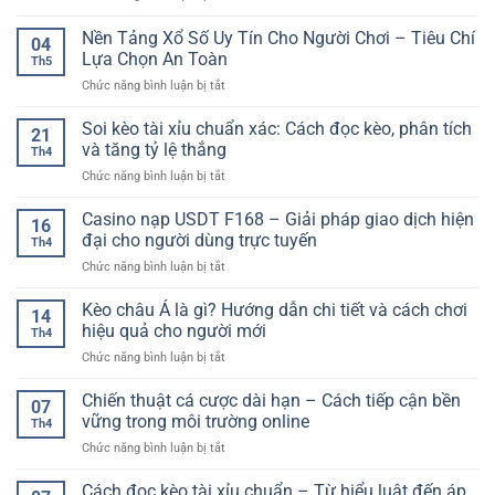
Game
Dẫn
Bài
Nền Tảng Xổ Số Uy Tín Cho Người Chơi – Tiêu Chí
–
04
Online
Trải
Lựa Chọn An Toàn
Th5
–
Nghiệm
ở
Chức năng bình luận bị tắt
Trải
Giải
Nền
Nghiệm
Trí
Tảng
Soi kèo tài xỉu chuẩn xác: Cách đọc kèo, phân tích
Giải
Đa
21
Xổ
Trí
và tăng tỷ lệ thắng
Dạng
Th4
Số
Đổi
Cho
ở
Chức năng bình luận bị tắt
Uy
Thưởng
Người
Soi
Tín
Đa
Chơi
kèo
Casino nạp USDT F168 – Giải pháp giao dịch hiện
Cho
Dạng
16
tài
Người
đại cho người dùng trực tuyến
Cho
Th4
xỉu
Chơi
Người
ở
Chức năng bình luận bị tắt
chuẩn
–
Chơi
Casino
xác:
Tiêu
nạp
Kèo châu Á là gì? Hướng dẫn chi tiết và cách chơi
Cách
Chí
14
USDT
đọc
hiệu quả cho người mới
Lựa
Th4
F168
kèo,
Chọn
ở
Chức năng bình luận bị tắt
–
phân
An
Kèo
Giải
tích
Toàn
châu
Chiến thuật cá cược dài hạn – Cách tiếp cận bền
pháp
và
07
Á
giao
vững trong môi trường online
tăng
Th4
là
dịch
tỷ
ở
Chức năng bình luận bị tắt
gì?
hiện
lệ
Chiến
Hướng
đại
thắng
thuật
Cách đọc kèo tài xỉu chuẩn – Từ hiểu luật đến áp
dẫn
cho