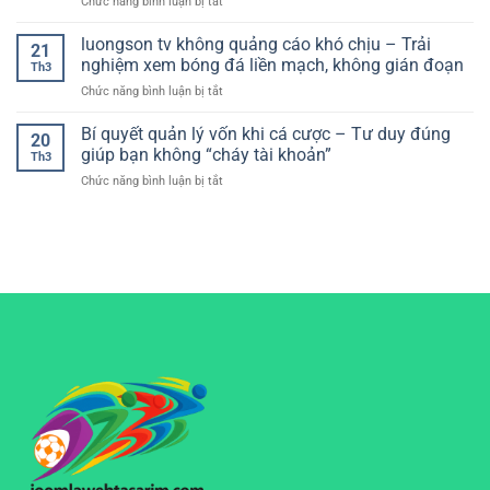
ở
Chức năng bình luận bị tắt
dễ
hệ
Đại
Kèo
hiểu:
thống
châu
luongson tv không quảng cáo khó chịu – Trải
Lựa
chơi
21
Á
chọn
nghiệm xem bóng đá liền mạch, không gián đoạn
hiệu
Th3
hôm
tối
quả
ở
Chức năng bình luận bị tắt
nay
ưu
luongson
chuẩn
cho
tv
Bí quyết quản lý vốn khi cá cược – Tư duy đúng
nhất
trải
20
không
–
giúp bạn không “cháy tài khoản”
nghiệm
Th3
quảng
Cách
mượt
ở
Chức năng bình luận bị tắt
cáo
đọc
mà
Bí
khó
kèo
quyết
chịu
và
quản
–
phân
lý
Trải
tích
vốn
nghiệm
hiệu
khi
xem
quả
cá
bóng
cho
cược
đá
người
–
liền
chơi
Tư
mạch,
duy
không
đúng
gián
giúp
đoạn
bạn
không
“cháy