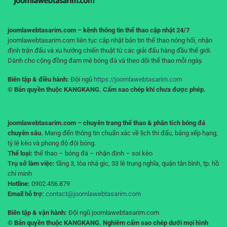
tài
khoản”
joomlawebtasarim.com – kênh thông tin thể thao cập nhật 24/7
joomlawebtasarim.com liên tục cập nhật bản tin thể thao nóng hổi, nhận
định trận đấu và xu hướng chiến thuật từ các giải đấu hàng đầu thế giới.
Dành cho cộng đồng đam mê bóng đá và theo dõi thể thao mỗi ngày.
Biên tập & điều hành:
Đội ngũ
https://joomlawebtasarim.com
© Bản quyền thuộc KANGKANG. Cấm sao chép khi chưa được phép.
joomlawebtasarim.com – chuyên trang thể thao & phân tích bóng đá
chuyên sâu.
Mang đến thông tin chuẩn xác về lịch thi đấu, bảng xếp hạng,
tỷ lệ kèo và phong độ đội bóng.
Thể loại:
thể thao – bóng đá – nhận định – soi kèo
Trụ sở làm việc:
tầng 3, tòa nhà gic, 33 lê trung nghĩa, quận tân bình, tp. hồ
chí minh
Hotline:
0902.456.879
Email hỗ trợ:
contact@joomlawebtasarim.com
Biên tập & vận hành:
Đội ngũ joomlawebtasarim.com
© Bản quyền thuộc KANGKANG. Nghiêm cấm sao chép dưới mọi hình