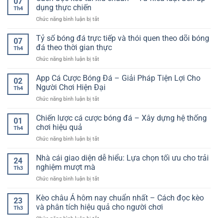
07
cá
chi
dụng thực chiến
người
Th4
cược
tiết
dùng
ở
Chức năng bình luận bị tắt
dài
và
trực
Cách
hạn
cách
tuyến
đọc
Tỷ số bóng đá trực tiếp và thói quen theo dõi bóng
–
chơi
07
kèo
Cách
đá theo thời gian thực
hiệu
Th4
tài
tiếp
quả
ở
Chức năng bình luận bị tắt
xỉu
cận
cho
Tỷ
chuẩn
bền
người
số
App Cá Cược Bóng Đá – Giải Pháp Tiện Lợi Cho
–
vững
02
mới
bóng
Từ
Người Chơi Hiện Đại
trong
Th4
đá
hiểu
môi
ở
Chức năng bình luận bị tắt
trực
luật
trường
App
tiếp
đến
online
Cá
Chiến lược cá cược bóng đá – Xây dựng hệ thống
và
áp
01
Cược
thói
chơi hiệu quả
dụng
Th4
Bóng
quen
thực
ở
Chức năng bình luận bị tắt
Đá
theo
chiến
Chiến
–
dõi
lược
Nhà cái giao diện dễ hiểu: Lựa chọn tối ưu cho trải
Giải
bóng
24
cá
Pháp
nghiệm mượt mà
đá
Th3
cược
Tiện
theo
ở
Chức năng bình luận bị tắt
bóng
Lợi
thời
Nhà
đá
Cho
gian
cái
Kèo châu Á hôm nay chuẩn nhất – Cách đọc kèo
–
Người
23
thực
giao
Xây
và phân tích hiệu quả cho người chơi
Chơi
Th3
diện
dựng
Hiện