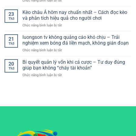
ở
Chức năng bình luận bị tắt
bóng
Lợi
thời
Nhà
đá
Cho
gian
cái
Kèo châu Á hôm nay chuẩn nhất – Cách đọc kèo
–
Người
23
thực
giao
Xây
và phân tích hiệu quả cho người chơi
Chơi
Th3
diện
dựng
Hiện
ở
Chức năng bình luận bị tắt
dễ
hệ
Đại
Kèo
hiểu:
thống
châu
luongson tv không quảng cáo khó chịu – Trải
Lựa
chơi
21
Á
chọn
nghiệm xem bóng đá liền mạch, không gián đoạn
hiệu
Th3
hôm
tối
quả
ở
Chức năng bình luận bị tắt
nay
ưu
luongson
chuẩn
cho
tv
Bí quyết quản lý vốn khi cá cược – Tư duy đúng
nhất
trải
20
không
–
giúp bạn không “cháy tài khoản”
nghiệm
Th3
quảng
Cách
mượt
ở
Chức năng bình luận bị tắt
cáo
đọc
mà
Bí
khó
kèo
quyết
chịu
và
quản
–
phân
lý
Trải
tích
vốn
nghiệm
hiệu
khi
xem
quả
cá
bóng
cho
cược
đá
người
–
liền
chơi
Tư
mạch,
duy
không