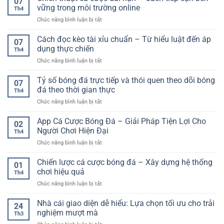
07
Á
giao
vững trong môi trường online
tăng
Th4
là
dịch
tỷ
ở
Chức năng bình luận bị tắt
gì?
hiện
lệ
Chiến
Hướng
đại
thắng
thuật
Cách đọc kèo tài xỉu chuẩn – Từ hiểu luật đến áp
dẫn
cho
07
cá
chi
dụng thực chiến
người
Th4
cược
tiết
dùng
ở
Chức năng bình luận bị tắt
dài
và
trực
Cách
hạn
cách
tuyến
đọc
Tỷ số bóng đá trực tiếp và thói quen theo dõi bóng
–
chơi
07
kèo
Cách
đá theo thời gian thực
hiệu
Th4
tài
tiếp
quả
ở
Chức năng bình luận bị tắt
xỉu
cận
cho
Tỷ
chuẩn
bền
người
số
App Cá Cược Bóng Đá – Giải Pháp Tiện Lợi Cho
–
vững
02
mới
bóng
Từ
Người Chơi Hiện Đại
trong
Th4
đá
hiểu
môi
ở
Chức năng bình luận bị tắt
trực
luật
trường
App
tiếp
đến
online
Cá
Chiến lược cá cược bóng đá – Xây dựng hệ thống
và
áp
01
Cược
thói
chơi hiệu quả
dụng
Th4
Bóng
quen
thực
ở
Chức năng bình luận bị tắt
Đá
theo
chiến
Chiến
–
dõi
lược
Nhà cái giao diện dễ hiểu: Lựa chọn tối ưu cho trải
Giải
bóng
24
cá
Pháp
nghiệm mượt mà
đá
Th3
cược
Tiện
theo