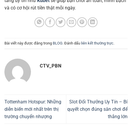
tảng uy tín như
Kubet
sẽ giúp bạn chơi an toàn, minh bạch
và có cơ hội rút tiền thật mỗi ngày.
Bài viết này được đăng trong
BLOG
. Đánh dấu
liên kết thường trực
.
CTV_PBN
Tottenham Hotspur: Những
Slot Đổi Thưởng Uy Tín – Bí
diễn biến mới nhất trên thị
quyết chọn đúng sân chơi để
trường chuyển nhượng
thắng lớn