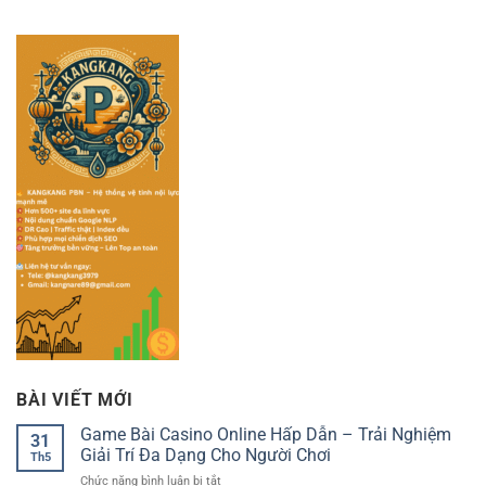
BÀI VIẾT MỚI
Game Bài Casino Online Hấp Dẫn – Trải Nghiệm
31
Giải Trí Đa Dạng Cho Người Chơi
Th5
ở
Chức năng bình luận bị tắt