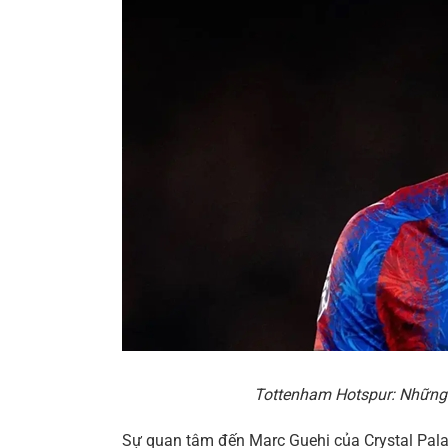
Tottenham Hotspur: Những 
Sự quan tâm đến Marc Guehi của Crystal Palac