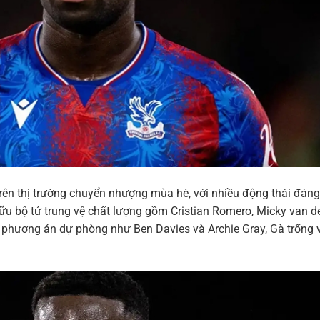
rên thị trường chuyển nhượng mùa hè, với nhiều động thái đán
ữu bộ tứ trung vệ chất lượng gồm Cristian Romero, Micky van d
 phương án dự phòng như Ben Davies và Archie Gray, Gà trống 