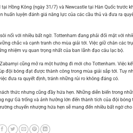
 tại Hồng Kông (ngày 31/7) và Newcastle tại Hàn Quốc trước kh
an huấn luyện đánh giá năng lực của các cầu thủ và đưa ra quy
ôi nổi với nhiều bất ngờ. Tottenham đang phải đối mặt với nhi
ng chắc và cạnh tranh cho mùa giải tới. Việc giữ chân các trụ 
hững nhiệm vụ quan trọng nhất của ban lãnh đạo câu lạc bộ.
ư Zabarnyi cũng mở ra một hướng đi mới cho Tottenham. Việc kế
iúp đội bóng đạt được thành công trong mùa giải sắp tới. Tuy nh
iệc đưa ra quyết định, tránh những rủi ro không đáng có.
hách thức nhưng cũng đầy hứa hẹn. Những diễn biến trong nh
òng ngự Gà trống và ảnh hưởng lớn đến thành tích của đội bóng 
hị trường chuyển nhượng hứa hẹn sẽ mang đến nhiều bất ngờ cho