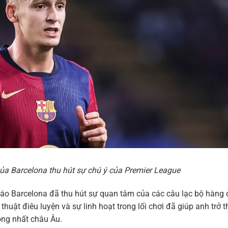
ủa Barcelona thu hút sự chú ý của Premier League
áo Barcelona đã thu hút sự quan tâm của các câu lạc bộ hàng
uật điêu luyện và sự linh hoạt trong lối chơi đã giúp anh trở 
ọng nhất châu Âu.