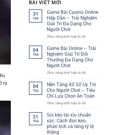
BÀI VIẾT MỚI
Game Bài Casino Online
31
Hấp Dẫn – Trải Nghiệm
Th5
Giải Trí Đa Dạng Cho
Người Chơi
ở
Chức năng bình luận bị tắt
Game
Bài
Game Bài Online – Trải
04
Casino
Nghiệm Giải Trí Đổi
Th5
Online
Thưởng Đa Dạng Cho
Hấp
Người Chơi
Dẫn
–
ở
Chức năng bình luận bị tắt
iều
Trải
Game
ở ra
Nghiệm
Bài
Nền Tảng Xổ Số Uy Tín
04
Giải
Online
Cho Người Chơi – Tiêu
Th5
Trí
–
Chí Lựa Chọn An Toàn
Đa
Trải
Dạng
ở
Chức năng bình luận bị tắt
Nghiệm
Cho
Nền
Giải
Người
Tảng
Trí
Soi kèo tài xỉu chuẩn
21
Chơi
Xổ
Đổi
xác: Cách đọc kèo,
Th4
Số
Thưởng
phân tích và tăng tỷ lệ
Uy
Đa
thắng
Tín
Dạng