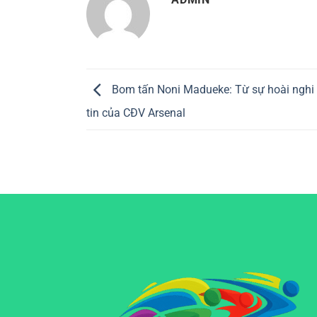
Bom tấn Noni Madueke: Từ sự hoài nghi
tin của CĐV Arsenal