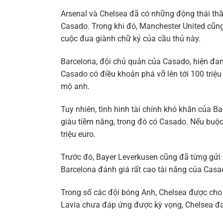
Arsenal và Chelsea đã có những động thái thă
Casado. Trong khi đó, Manchester United cũng
cuộc đua giành chữ ký của cầu thủ này.
Barcelona, đội chủ quản của Casado, hiện đan
Casado có điều khoản phá vỡ lên tới 100 triệu
mộ anh.
Tuy nhiên, tình hình tài chính khó khăn của B
giàu tiềm năng, trong đó có Casado. Nếu buộ
triệu euro.
Trước đó, Bayer Leverkusen cũng đã từng gửi l
Barcelona đánh giá rất cao tài năng của Cas
Trong số các đội bóng Anh, Chelsea được cho l
Lavia chưa đáp ứng được kỳ vọng, Chelsea đa