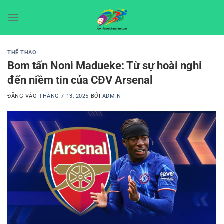
Bỏ
qua
nội
dung
THỂ THAO
Bom tấn Noni Madueke: Từ sự hoài nghi
đến niềm tin của CĐV Arsenal
ĐĂNG VÀO
THÁNG 7 13, 2025
BỞI
ADMIN