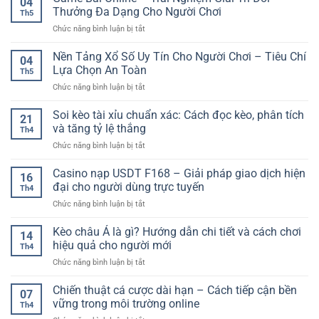
04
Casino
Thưởng Đa Dạng Cho Người Chơi
Th5
Online
ở
Chức năng bình luận bị tắt
Hấp
Game
Dẫn
Bài
Nền Tảng Xổ Số Uy Tín Cho Người Chơi – Tiêu Chí
–
04
Online
Trải
Lựa Chọn An Toàn
Th5
–
Nghiệm
ở
Chức năng bình luận bị tắt
Trải
Giải
Nền
Nghiệm
Trí
Tảng
Soi kèo tài xỉu chuẩn xác: Cách đọc kèo, phân tích
Giải
Đa
21
Xổ
Trí
và tăng tỷ lệ thắng
Dạng
Th4
Số
Đổi
Cho
ở
Chức năng bình luận bị tắt
Uy
Thưởng
Người
Soi
Tín
Đa
Chơi
kèo
Casino nạp USDT F168 – Giải pháp giao dịch hiện
Cho
Dạng
16
tài
Người
đại cho người dùng trực tuyến
Cho
Th4
xỉu
Chơi
Người
ở
Chức năng bình luận bị tắt
chuẩn
–
Chơi
Casino
xác:
Tiêu
nạp
Kèo châu Á là gì? Hướng dẫn chi tiết và cách chơi
Cách
Chí
14
USDT
đọc
hiệu quả cho người mới
Lựa
Th4
F168
kèo,
Chọn
ở
Chức năng bình luận bị tắt
–
phân
An
Kèo
Giải
tích
Toàn
châu
Chiến thuật cá cược dài hạn – Cách tiếp cận bền
pháp
và
07
Á
giao
vững trong môi trường online
tăng
Th4
là
dịch
tỷ