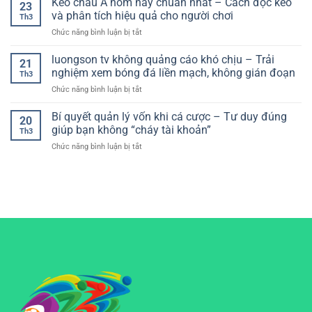
Kèo châu Á hôm nay chuẩn nhất – Cách đọc kèo
–
Người
23
thực
giao
Xây
và phân tích hiệu quả cho người chơi
Chơi
Th3
diện
dựng
Hiện
ở
Chức năng bình luận bị tắt
dễ
hệ
Đại
Kèo
hiểu:
thống
châu
luongson tv không quảng cáo khó chịu – Trải
Lựa
chơi
21
Á
chọn
nghiệm xem bóng đá liền mạch, không gián đoạn
hiệu
Th3
hôm
tối
quả
ở
Chức năng bình luận bị tắt
nay
ưu
luongson
chuẩn
cho
tv
Bí quyết quản lý vốn khi cá cược – Tư duy đúng
nhất
trải
20
không
–
giúp bạn không “cháy tài khoản”
nghiệm
Th3
quảng
Cách
mượt
ở
Chức năng bình luận bị tắt
cáo
đọc
mà
Bí
khó
kèo
quyết
chịu
và
quản
–
phân
lý
Trải
tích
vốn
nghiệm
hiệu
khi
xem
quả
cá
bóng
cho
cược
đá
người
–
liền
chơi
Tư
mạch,
duy
không
đúng
gián
giúp
đoạn
bạn