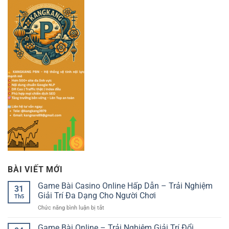
BÀI VIẾT MỚI
Game Bài Casino Online Hấp Dẫn – Trải Nghiệm
31
Giải Trí Đa Dạng Cho Người Chơi
Th5
ở
Chức năng bình luận bị tắt
Game
Bài
Game Bài Online – Trải Nghiệm Giải Trí Đổi