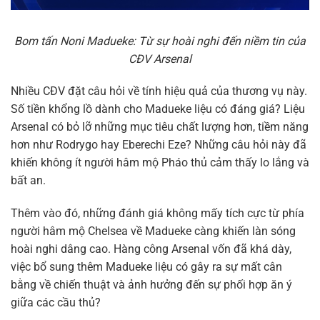
Bom tấn Noni Madueke: Từ sự hoài nghi đến niềm tin của
CĐV Arsenal
Nhiều CĐV đặt câu hỏi về tính hiệu quả của thương vụ này.
Số tiền khổng lồ dành cho Madueke liệu có đáng giá? Liệu
Arsenal có bỏ lỡ những mục tiêu chất lượng hơn, tiềm năng
hơn như Rodrygo hay Eberechi Eze? Những câu hỏi này đã
khiến không ít người hâm mộ Pháo thủ cảm thấy lo lắng và
bất an.
Thêm vào đó, những đánh giá không mấy tích cực từ phía
người hâm mộ Chelsea về Madueke càng khiến làn sóng
hoài nghi dâng cao. Hàng công Arsenal vốn đã khá dày,
việc bổ sung thêm Madueke liệu có gây ra sự mất cân
bằng về chiến thuật và ảnh hưởng đến sự phối hợp ăn ý
giữa các cầu thủ?