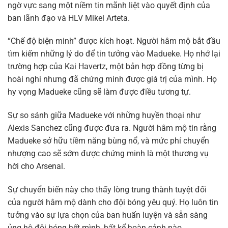
ngờ vực sang một niềm tin mãnh liệt vào quyết định của
ban lãnh đạo và HLV Mikel Arteta.
“Chế độ biện minh” được kích hoạt. Người hâm mộ bắt đầu
tìm kiếm những lý do để tin tưởng vào Madueke. Họ nhớ lại
trường hợp của Kai Havertz, một bản hợp đồng từng bị
hoài nghi nhưng đã chứng minh được giá trị của mình. Họ
hy vọng Madueke cũng sẽ làm được điều tương tự.
Sự so sánh giữa Madueke với những huyền thoại như
Alexis Sanchez cũng được đưa ra. Người hâm mộ tin rằng
Madueke sở hữu tiềm năng bùng nổ, và mức phí chuyển
nhượng cao sẽ sớm được chứng minh là một thương vụ
hời cho Arsenal.
Sự chuyển biến này cho thấy lòng trung thành tuyệt đối
của người hâm mộ dành cho đội bóng yêu quý. Họ luôn tin
tưởng vào sự lựa chọn của ban huấn luyện và sẵn sàng
ủng hộ đội bóng hết mình, bất kể hoàn cảnh nào.