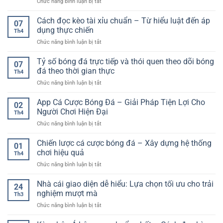
ở
Chức năng bình luận bị tắt
gì?
hiện
lệ
Chiến
Hướng
đại
thắng
thuật
Cách đọc kèo tài xỉu chuẩn – Từ hiểu luật đến áp
dẫn
cho
07
cá
chi
dụng thực chiến
người
Th4
cược
tiết
dùng
ở
Chức năng bình luận bị tắt
dài
và
trực
Cách
hạn
cách
tuyến
đọc
Tỷ số bóng đá trực tiếp và thói quen theo dõi bóng
–
chơi
07
kèo
Cách
đá theo thời gian thực
hiệu
Th4
tài
tiếp
quả
ở
Chức năng bình luận bị tắt
xỉu
cận
cho
Tỷ
chuẩn
bền
người
số
App Cá Cược Bóng Đá – Giải Pháp Tiện Lợi Cho
–
vững
02
mới
bóng
Từ
Người Chơi Hiện Đại
trong
Th4
đá
hiểu
môi
ở
Chức năng bình luận bị tắt
trực
luật
trường
App
tiếp
đến
online
Cá
Chiến lược cá cược bóng đá – Xây dựng hệ thống
và
áp
01
Cược
thói
chơi hiệu quả
dụng
Th4
Bóng
quen
thực
ở
Chức năng bình luận bị tắt
Đá
theo
chiến
Chiến
–
dõi
lược
Nhà cái giao diện dễ hiểu: Lựa chọn tối ưu cho trải
Giải
bóng
24
cá
Pháp
nghiệm mượt mà
đá
Th3
cược
Tiện
theo
ở
Chức năng bình luận bị tắt
bóng
Lợi
thời
Nhà
đá
Cho
gian
cái