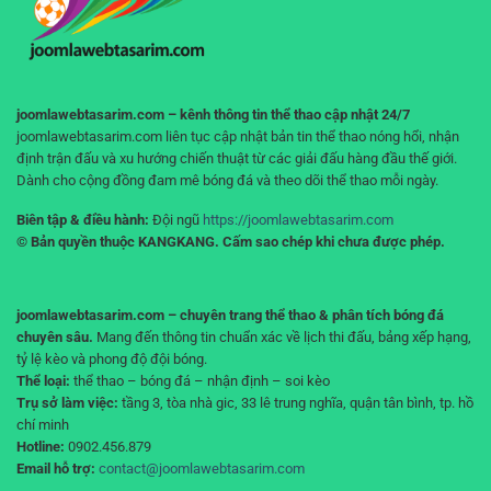
không
“cháy
tài
khoản”
joomlawebtasarim.com – kênh thông tin thể thao cập nhật 24/7
joomlawebtasarim.com liên tục cập nhật bản tin thể thao nóng hổi, nhận
định trận đấu và xu hướng chiến thuật từ các giải đấu hàng đầu thế giới.
Dành cho cộng đồng đam mê bóng đá và theo dõi thể thao mỗi ngày.
Biên tập & điều hành:
Đội ngũ
https://joomlawebtasarim.com
© Bản quyền thuộc KANGKANG. Cấm sao chép khi chưa được phép.
joomlawebtasarim.com – chuyên trang thể thao & phân tích bóng đá
chuyên sâu.
Mang đến thông tin chuẩn xác về lịch thi đấu, bảng xếp hạng,
tỷ lệ kèo và phong độ đội bóng.
Thể loại:
thể thao – bóng đá – nhận định – soi kèo
Trụ sở làm việc:
tầng 3, tòa nhà gic, 33 lê trung nghĩa, quận tân bình, tp. hồ
chí minh
Hotline:
0902.456.879
Email hỗ trợ:
contact@joomlawebtasarim.com