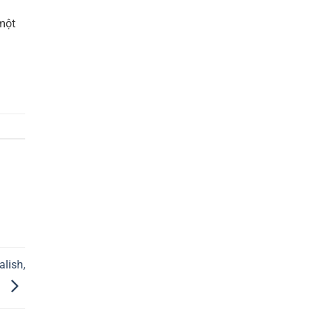
cho
Trải
quyết
người
nghiệm
quản
một
chơi
xem
lý
bóng
vốn
đá
khi
liền
cá
mạch,
cược
không
–
gián
Tư
đoạn
duy
đúng
giúp
bạn
không
“cháy
tài
khoản”
lish,
h