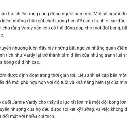
luận trái chiều trong cộng đồng người hâm mộ. Một số người đ
ìm kiếm những chân sút chất lượng hơn để cạnh tranh ở các đấu
ại cho rằng Vardy vẫn còn có thể đóng góp cho một đội bóng, bấ
c.
 chuyển nhượng luôn đầy rẫy những bất ngờ và những quan điểm 
nh tích như Vardy lại trở thành tâm điểm của những tranh luận 
ủa bóng đá đỉnh cao.
ớm được định đoạt trong thời gian tới. Liệu anh sẽ cập bến một
 đỗ mới phù hợp hơn với độ tuổi và khả năng hiện tại của mìn
 đuổi Jamie Vardy cho thấy áp lực rất lớn mà một đội bóng lớ
uyển nhượng của họ đều được soi xét kỹ lưỡng, và việc không 
ối mặt với nhiều chỉ trích.