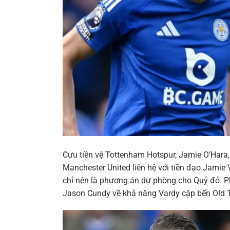
Cựu tiền vệ Tottenham Hotspur, Jamie O’Hara,
Manchester United liên hệ với tiền đạo Jamie 
chỉ nên là phương án dự phòng cho Quỷ đỏ. Phá
Jason Cundy về khả năng Vardy cập bến Old T