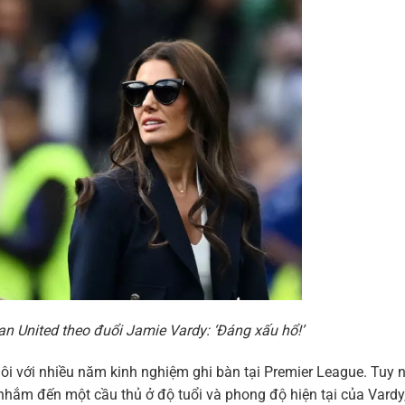
an United theo đuổi Jamie Vardy: ‘Đáng xấu hổ!’
ôi với nhiều năm kinh nghiệm ghi bàn tại Premier League. Tuy n
nhắm đến một cầu thủ ở độ tuổi và phong độ hiện tại của Vardy