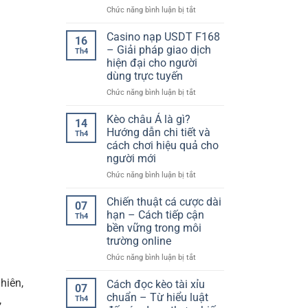
Cho
Cho
ở
Chức năng bình luận bị tắt
Người
Người
Soi
Chơi
Chơi
kèo
Casino nạp USDT F168
16
–
tài
– Giải pháp giao dịch
Th4
Tiêu
xỉu
hiện đại cho người
Chí
chuẩn
dùng trực tuyến
Lựa
xác:
Chọn
Cách
ở
Chức năng bình luận bị tắt
An
đọc
Casino
Toàn
kèo,
nạp
Kèo châu Á là gì?
14
phân
USDT
Hướng dẫn chi tiết và
Th4
tích
F168
cách chơi hiệu quả cho
và
–
người mới
tăng
Giải
tỷ
pháp
ở
Chức năng bình luận bị tắt
lệ
giao
Kèo
thắng
dịch
châu
Chiến thuật cá cược dài
07
hiện
Á
hạn – Cách tiếp cận
Th4
đại
là
bền vững trong môi
cho
gì?
trường online
người
Hướng
dùng
dẫn
ở
Chức năng bình luận bị tắt
trực
chi
Chiến
tuyến
tiết
thuật
hiên,
Cách đọc kèo tài xỉu
07
và
cá
chuẩn – Từ hiểu luật
,
Th4
cách
cược