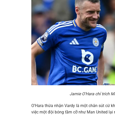
Jamie O’Hara chỉ trích M
O’Hara thừa nhận Vardy là một chân sút cừ kh
việc một đội bóng tầm cỡ như Man United lại 