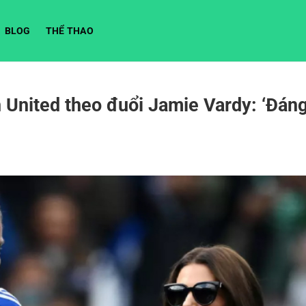
BLOG
THỂ THAO
 United theo đuổi Jamie Vardy: ‘Đán