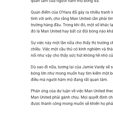
quan tâm của người hâm mộ bóng đá.
Quan điểm của O’Hara đã gây ra nhiều tranh 
tình với anh, cho rằng Man United cần phải t
trường hàng đầu. Trong khi đó, một số khác l
đó là Man United hay bất cứ đội bóng nào khá
Sự việc này một lần nữa cho thấy thị trường
chiều. Việc một cầu thủ có kinh nghiệm và thà
nổi như vậy cho thấy sức hút không hề nhỏ c
Dù sao đi nữa, tương lai của Jamie Vardy sẽ s
bóng lớn như mong muốn hay tìm kiếm một bến
điều mà người hâm mộ đang rất quan tâm.
Phản ứng của dư luận về việc Man United theo
Man United phải gánh chịu. Mọi quyết định ch
được thành công mong muốn sẽ khiến họ phải đ