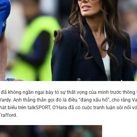
 đã không ngần ngại bày tỏ sự thất vọng của mình trước thông 
Vardy. Anh thẳng thắn gọi đó là điều “đáng xấu hổ”, cho rằng V
t biểu trên talkSPORT, O’Hara đã có cuộc tranh luận sôi nổi vớ
rafford.