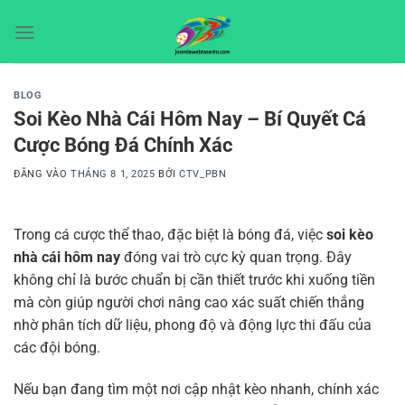
Bỏ
qua
nội
dung
BLOG
Soi Kèo Nhà Cái Hôm Nay – Bí Quyết Cá
Cược Bóng Đá Chính Xác
ĐĂNG VÀO
THÁNG 8 1, 2025
BỞI
CTV_PBN
Trong cá cược thể thao, đặc biệt là bóng đá, việc
soi kèo
nhà cái hôm nay
đóng vai trò cực kỳ quan trọng. Đây
không chỉ là bước chuẩn bị cần thiết trước khi xuống tiền
mà còn giúp người chơi nâng cao xác suất chiến thắng
nhờ phân tích dữ liệu, phong độ và động lực thi đấu của
các đội bóng.
Nếu bạn đang tìm một nơi cập nhật kèo nhanh, chính xác