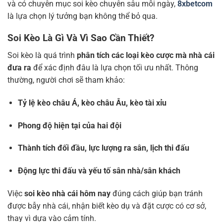
và có chuyên mục soi kèo chuyên sâu mỗi ngày,
8xbetcom
là lựa chọn lý tưởng bạn không thể bỏ qua.
Soi Kèo Là Gì Và Vì Sao Cần Thiết?
Soi kèo là quá trình
phân tích các loại kèo cược mà nhà cái
đưa ra
để xác định đâu là lựa chọn tối ưu nhất. Thông
thường, người chơi sẽ tham khảo:
Tỷ lệ kèo châu Á, kèo châu Âu, kèo tài xỉu
Phong độ hiện tại của hai đội
Thành tích đối đầu, lực lượng ra sân, lịch thi đấu
Động lực thi đấu và yếu tố sân nhà/sân khách
Việc
soi kèo nhà cái hôm nay
đúng cách giúp bạn tránh
được bẫy nhà cái, nhận biết kèo dụ và đặt cược có cơ sở,
thay vì dựa vào cảm tính.