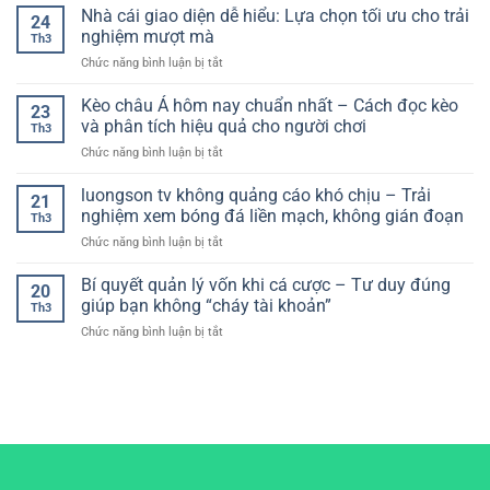
lược
Nhà cái giao diện dễ hiểu: Lựa chọn tối ưu cho trải
Giải
bóng
24
cá
Pháp
nghiệm mượt mà
đá
Th3
cược
Tiện
theo
ở
Chức năng bình luận bị tắt
bóng
Lợi
thời
Nhà
đá
Cho
gian
cái
Kèo châu Á hôm nay chuẩn nhất – Cách đọc kèo
–
Người
23
thực
giao
Xây
và phân tích hiệu quả cho người chơi
Chơi
Th3
diện
dựng
Hiện
ở
Chức năng bình luận bị tắt
dễ
hệ
Đại
Kèo
hiểu:
thống
châu
luongson tv không quảng cáo khó chịu – Trải
Lựa
chơi
21
Á
chọn
nghiệm xem bóng đá liền mạch, không gián đoạn
hiệu
Th3
hôm
tối
quả
ở
Chức năng bình luận bị tắt
nay
ưu
luongson
chuẩn
cho
tv
Bí quyết quản lý vốn khi cá cược – Tư duy đúng
nhất
trải
20
không
–
giúp bạn không “cháy tài khoản”
nghiệm
Th3
quảng
Cách
mượt
ở
Chức năng bình luận bị tắt
cáo
đọc
mà
Bí
khó
kèo
quyết
chịu
và
quản
–
phân
lý
Trải
tích
vốn
nghiệm
hiệu
khi
xem
quả
cá
bóng
cho
cược
đá
người