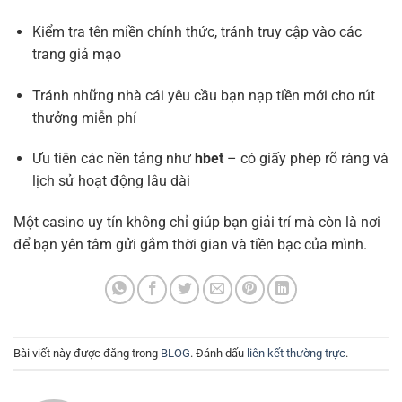
Kiểm tra tên miền chính thức, tránh truy cập vào các
trang giả mạo
Tránh những nhà cái yêu cầu bạn nạp tiền mới cho rút
thưởng miễn phí
Ưu tiên các nền tảng như
hbet
– có giấy phép rõ ràng và
lịch sử hoạt động lâu dài
Một casino uy tín không chỉ giúp bạn giải trí mà còn là nơi
để bạn yên tâm gửi gắm thời gian và tiền bạc của mình.
Bài viết này được đăng trong
BLOG
. Đánh dấu
liên kết thường trực
.