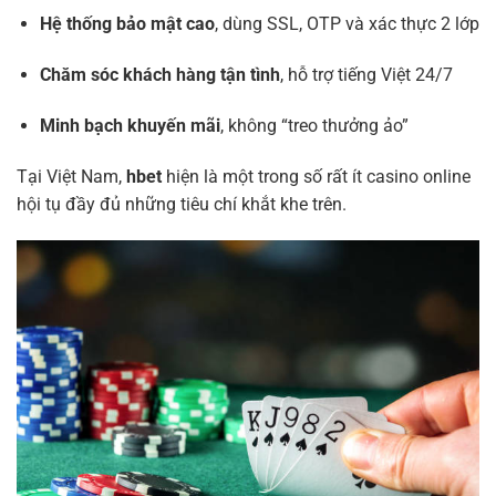
Hệ thống bảo mật cao
, dùng SSL, OTP và xác thực 2 lớp
Chăm sóc khách hàng tận tình
, hỗ trợ tiếng Việt 24/7
Minh bạch khuyến mãi
, không “treo thưởng ảo”
Tại Việt Nam,
hbet
hiện là một trong số rất ít casino online
hội tụ đầy đủ những tiêu chí khắt khe trên.