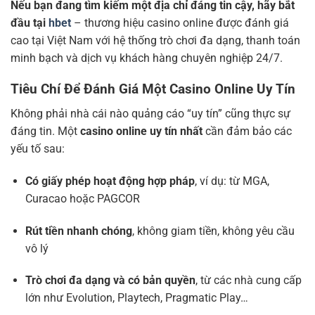
Nếu bạn đang tìm kiếm một địa chỉ đáng tin cậy, hãy bắt
đầu tại
hbet
– thương hiệu casino online được đánh giá
cao tại Việt Nam với hệ thống trò chơi đa dạng, thanh toán
minh bạch và dịch vụ khách hàng chuyên nghiệp 24/7.
Tiêu Chí Để Đánh Giá Một Casino Online Uy Tín
Không phải nhà cái nào quảng cáo “uy tín” cũng thực sự
đáng tin. Một
casino online uy tín nhất
cần đảm bảo các
yếu tố sau:
Có giấy phép hoạt động hợp pháp
, ví dụ: từ MGA,
Curacao hoặc PAGCOR
Rút tiền nhanh chóng
, không giam tiền, không yêu cầu
vô lý
Trò chơi đa dạng và có bản quyền
, từ các nhà cung cấp
lớn như Evolution, Playtech, Pragmatic Play…