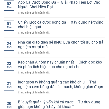
số
App Cá Cược Bóng Đá – Giải Pháp Tiện Lợi Cho
–
vững
02
mới
bóng
Từ
Người Chơi Hiện Đại
trong
Th4
đá
hiểu
môi
ở
Chức năng bình luận bị tắt
trực
luật
trường
App
tiếp
đến
online
Cá
Chiến lược cá cược bóng đá – Xây dựng hệ thống
và
áp
01
Cược
thói
chơi hiệu quả
dụng
Th4
Bóng
quen
thực
ở
Chức năng bình luận bị tắt
Đá
theo
chiến
Chiến
–
dõi
lược
Nhà cái giao diện dễ hiểu: Lựa chọn tối ưu cho trải
Giải
bóng
24
cá
Pháp
nghiệm mượt mà
đá
Th3
cược
Tiện
theo
ở
Chức năng bình luận bị tắt
bóng
Lợi
thời
Nhà
đá
Cho
gian
cái
Kèo châu Á hôm nay chuẩn nhất – Cách đọc kèo
–
Người
23
thực
giao
Xây
và phân tích hiệu quả cho người chơi
Chơi
Th3
diện
dựng
Hiện
ở
Chức năng bình luận bị tắt
dễ
hệ
Đại
Kèo
hiểu:
thống
châu
luongson tv không quảng cáo khó chịu – Trải
Lựa
chơi
21
Á
chọn
nghiệm xem bóng đá liền mạch, không gián đoạn
hiệu
Th3
hôm
tối
quả
ở
Chức năng bình luận bị tắt
nay
ưu
luongson
chuẩn
cho
tv
Bí quyết quản lý vốn khi cá cược – Tư duy đúng
nhất
trải
20
không
–
giúp bạn không “cháy tài khoản”
nghiệm
Th3
quảng