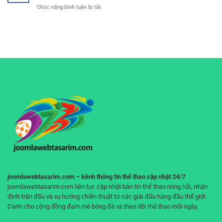
Cách
mượt
ở
Chức năng bình luận bị tắt
cáo
đọc
mà
Bí
khó
kèo
quyết
chịu
và
quản
–
phân
lý
Trải
tích
vốn
nghiệm
hiệu
khi
xem
quả
cá
bóng
cho
cược
đá
người
–
liền
chơi
Tư
mạch,
duy
không
đúng
gián
giúp
đoạn
bạn
không
“cháy
tài
khoản”
joomlawebtasarim.com – kênh thông tin thể thao cập nhật 24/7
joomlawebtasarim.com liên tục cập nhật bản tin thể thao nóng hổi, nhận
định trận đấu và xu hướng chiến thuật từ các giải đấu hàng đầu thế giới.
Dành cho cộng đồng đam mê bóng đá và theo dõi thể thao mỗi ngày.