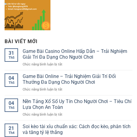
BÀI VIẾT MỚI
Game Bài Casino Online Hấp Dẫn – Trải Nghiệm
31
Giải Trí Đa Dạng Cho Người Chơi
Th5
ở
Chức năng bình luận bị tắt
Game
Bài
Game Bài Online – Trải Nghiệm Giải Trí Đổi
04
Casino
Thưởng Đa Dạng Cho Người Chơi
Th5
Online
ở
Chức năng bình luận bị tắt
Hấp
Game
Dẫn
Bài
Nền Tảng Xổ Số Uy Tín Cho Người Chơi – Tiêu Chí
–
04
Online
Trải
Lựa Chọn An Toàn
Th5
–
Nghiệm
ở
Chức năng bình luận bị tắt
Trải
Giải
Nền
Nghiệm
Trí
Tảng
Soi kèo tài xỉu chuẩn xác: Cách đọc kèo, phân tích
Giải
Đa
21
Xổ
Trí
và tăng tỷ lệ thắng
Dạng
Th4
Số
Đổi
Cho