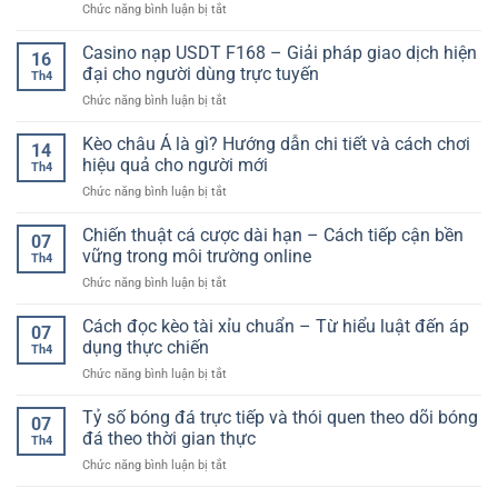
ở
Chức năng bình luận bị tắt
Uy
Thưởng
Người
Soi
Tín
Đa
Chơi
kèo
Casino nạp USDT F168 – Giải pháp giao dịch hiện
Cho
Dạng
16
tài
Người
đại cho người dùng trực tuyến
Cho
Th4
xỉu
Chơi
Người
ở
Chức năng bình luận bị tắt
chuẩn
–
Chơi
Casino
xác:
Tiêu
nạp
Kèo châu Á là gì? Hướng dẫn chi tiết và cách chơi
Cách
Chí
14
USDT
đọc
hiệu quả cho người mới
Lựa
Th4
F168
kèo,
Chọn
ở
Chức năng bình luận bị tắt
–
phân
An
Kèo
Giải
tích
Toàn
châu
Chiến thuật cá cược dài hạn – Cách tiếp cận bền
pháp
và
07
Á
giao
vững trong môi trường online
tăng
Th4
là
dịch
tỷ
ở
Chức năng bình luận bị tắt
gì?
hiện
lệ
Chiến
Hướng
đại
thắng
thuật
Cách đọc kèo tài xỉu chuẩn – Từ hiểu luật đến áp
dẫn
cho
07
cá
chi
dụng thực chiến
người
Th4
cược
tiết
dùng
ở
Chức năng bình luận bị tắt
dài
và
trực
Cách
hạn
cách
tuyến
đọc
Tỷ số bóng đá trực tiếp và thói quen theo dõi bóng
–
chơi
07
kèo
Cách
đá theo thời gian thực
hiệu
Th4
tài
tiếp
quả
ở
Chức năng bình luận bị tắt
xỉu
cận
cho
Tỷ
chuẩn
bền
người