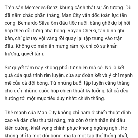
Trên sân Mercedes-Benz, khung cảnh thật sự ấn tượng. Dù
đã nắm chắc phần thắng, Man City vẫn dốc toàn lực tấn
công. Bernardo Silva ôm đầu tiếc nuối, băng ghế dự bị hồi
hộp theo dõi từng pha bóng. Rayan Cherki, tân binh ghi
bàn, chỉ giơ tay vội vàng rồi quay lại tập trung vào trận
đấu. Không có màn ăn mừng rầm rộ, chỉ có sự khẩn
trương, quyết tâm.
Sự quyết tâm này không phải tự nhiên mà có. Nó là kết
quả của quá trình rèn luyện, của sự đoàn kết và ý chí mạnh
mẽ của cả đội bóng. Từ những buổi tập luyện căng thẳng
cho đến những cuộc họp chiến thuật kỹ lưỡng, tất cả đều
hướng tới một mục tiêu duy nhất: chiến thắng.
Thế mạnh của Man City không chỉ nằm ở chiến thuật đỉnh
cao và dàn cầu thủ tài năng, mà còn ở tinh thần thi đấu
kiên cường, khát vọng chinh phục không ngừng nghỉ. Họ
không chỉ là một đội bóng, mà là một tập thể thống nhất,