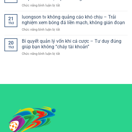
diện
dựng
Hiện
ở
Chức năng bình luận bị tắt
dễ
hệ
Đại
Kèo
hiểu:
thống
châu
luongson tv không quảng cáo khó chịu – Trải
Lựa
chơi
21
Á
chọn
nghiệm xem bóng đá liền mạch, không gián đoạn
hiệu
Th3
hôm
tối
quả
ở
Chức năng bình luận bị tắt
nay
ưu
luongson
chuẩn
cho
tv
Bí quyết quản lý vốn khi cá cược – Tư duy đúng
nhất
trải
20
không
–
giúp bạn không “cháy tài khoản”
nghiệm
Th3
quảng
Cách
mượt
ở
Chức năng bình luận bị tắt
cáo
đọc
mà
Bí
khó
kèo
quyết
chịu
và
quản
–
phân
lý
Trải
tích
vốn
nghiệm
hiệu
khi
xem
quả
cá
bóng
cho
cược
đá
người
–
liền
chơi
Tư
mạch,
duy
không
đúng
gián
giúp
đoạn
bạn
không