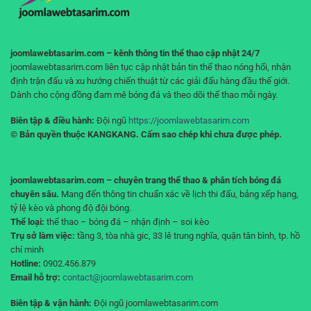
“cháy
tài
khoản”
joomlawebtasarim.com – kênh thông tin thể thao cập nhật 24/7
joomlawebtasarim.com liên tục cập nhật bản tin thể thao nóng hổi, nhận
định trận đấu và xu hướng chiến thuật từ các giải đấu hàng đầu thế giới.
Dành cho cộng đồng đam mê bóng đá và theo dõi thể thao mỗi ngày.
Biên tập & điều hành:
Đội ngũ
https://joomlawebtasarim.com
© Bản quyền thuộc KANGKANG. Cấm sao chép khi chưa được phép.
joomlawebtasarim.com – chuyên trang thể thao & phân tích bóng đá
chuyên sâu.
Mang đến thông tin chuẩn xác về lịch thi đấu, bảng xếp hạng,
tỷ lệ kèo và phong độ đội bóng.
Thể loại:
thể thao – bóng đá – nhận định – soi kèo
Trụ sở làm việc:
tầng 3, tòa nhà gic, 33 lê trung nghĩa, quận tân bình, tp. hồ
chí minh
Hotline:
0902.456.879
Email hỗ trợ:
contact@joomlawebtasarim.com
Biên tập & vận hành:
Đội ngũ joomlawebtasarim.com