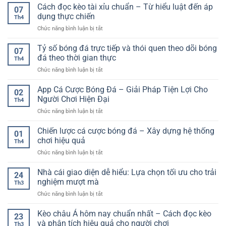
thuật
Cách đọc kèo tài xỉu chuẩn – Từ hiểu luật đến áp
dẫn
cho
07
cá
chi
dụng thực chiến
người
Th4
cược
tiết
dùng
ở
Chức năng bình luận bị tắt
dài
và
trực
Cách
hạn
cách
tuyến
đọc
Tỷ số bóng đá trực tiếp và thói quen theo dõi bóng
–
chơi
07
kèo
Cách
đá theo thời gian thực
hiệu
Th4
tài
tiếp
quả
ở
Chức năng bình luận bị tắt
xỉu
cận
cho
Tỷ
chuẩn
bền
người
số
App Cá Cược Bóng Đá – Giải Pháp Tiện Lợi Cho
–
vững
02
mới
bóng
Từ
Người Chơi Hiện Đại
trong
Th4
đá
hiểu
môi
ở
Chức năng bình luận bị tắt
trực
luật
trường
App
tiếp
đến
online
Cá
Chiến lược cá cược bóng đá – Xây dựng hệ thống
và
áp
01
Cược
thói
chơi hiệu quả
dụng
Th4
Bóng
quen
thực
ở
Chức năng bình luận bị tắt
Đá
theo
chiến
Chiến
–
dõi
lược
Nhà cái giao diện dễ hiểu: Lựa chọn tối ưu cho trải
Giải
bóng
24
cá
Pháp
nghiệm mượt mà
đá
Th3
cược
Tiện
theo
ở
Chức năng bình luận bị tắt
bóng
Lợi
thời
Nhà
đá
Cho
gian
cái
Kèo châu Á hôm nay chuẩn nhất – Cách đọc kèo
–
Người
23
thực
giao
Xây
và phân tích hiệu quả cho người chơi
Chơi
Th3