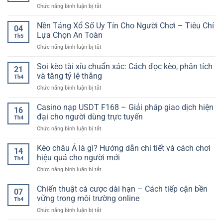
ở
Chức năng bình luận bị tắt
Hấp
Game
Dẫn
Bài
Nền Tảng Xổ Số Uy Tín Cho Người Chơi – Tiêu Chí
–
04
Online
Trải
Lựa Chọn An Toàn
Th5
–
Nghiệm
ở
Chức năng bình luận bị tắt
Trải
Giải
Nền
Nghiệm
Trí
Tảng
Soi kèo tài xỉu chuẩn xác: Cách đọc kèo, phân tích
Giải
Đa
21
Xổ
Trí
và tăng tỷ lệ thắng
Dạng
Th4
Số
Đổi
Cho
ở
Chức năng bình luận bị tắt
Uy
Thưởng
Người
Soi
Tín
Đa
Chơi
kèo
Casino nạp USDT F168 – Giải pháp giao dịch hiện
Cho
Dạng
16
tài
Người
đại cho người dùng trực tuyến
Cho
Th4
xỉu
Chơi
Người
ở
Chức năng bình luận bị tắt
chuẩn
–
Chơi
Casino
xác:
Tiêu
nạp
Kèo châu Á là gì? Hướng dẫn chi tiết và cách chơi
Cách
Chí
14
USDT
đọc
hiệu quả cho người mới
Lựa
Th4
F168
kèo,
Chọn
ở
Chức năng bình luận bị tắt
–
phân
An
Kèo
Giải
tích
Toàn
châu
Chiến thuật cá cược dài hạn – Cách tiếp cận bền
pháp
và
07
Á
giao
vững trong môi trường online
tăng
Th4
là
dịch
tỷ
ở
Chức năng bình luận bị tắt
gì?
hiện
lệ
Chiến
Hướng
đại
thắng