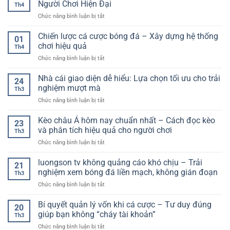
Từ
Người Chơi Hiện Đại
trong
Th4
đá
hiểu
môi
ở
Chức năng bình luận bị tắt
trực
luật
trường
App
tiếp
đến
online
Cá
Chiến lược cá cược bóng đá – Xây dựng hệ thống
và
áp
01
Cược
thói
chơi hiệu quả
dụng
Th4
Bóng
quen
thực
ở
Chức năng bình luận bị tắt
Đá
theo
chiến
Chiến
–
dõi
lược
Nhà cái giao diện dễ hiểu: Lựa chọn tối ưu cho trải
Giải
bóng
24
cá
Pháp
nghiệm mượt mà
đá
Th3
cược
Tiện
theo
ở
Chức năng bình luận bị tắt
bóng
Lợi
thời
Nhà
đá
Cho
gian
cái
Kèo châu Á hôm nay chuẩn nhất – Cách đọc kèo
–
Người
23
thực
giao
Xây
và phân tích hiệu quả cho người chơi
Chơi
Th3
diện
dựng
Hiện
ở
Chức năng bình luận bị tắt
dễ
hệ
Đại
Kèo
hiểu:
thống
châu
luongson tv không quảng cáo khó chịu – Trải
Lựa
chơi
21
Á
chọn
nghiệm xem bóng đá liền mạch, không gián đoạn
hiệu
Th3
hôm
tối
quả
ở
Chức năng bình luận bị tắt
nay
ưu
luongson
chuẩn
cho
tv
Bí quyết quản lý vốn khi cá cược – Tư duy đúng
nhất
trải
20
không
–
giúp bạn không “cháy tài khoản”
nghiệm
Th3
quảng
Cách
mượt
ở
Chức năng bình luận bị tắt
cáo
đọc