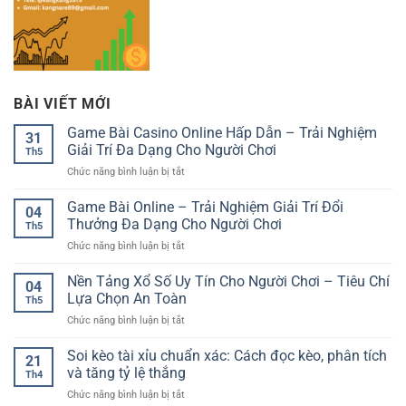
BÀI VIẾT MỚI
Game Bài Casino Online Hấp Dẫn – Trải Nghiệm
31
Giải Trí Đa Dạng Cho Người Chơi
Th5
ở
Chức năng bình luận bị tắt
Game
Bài
Game Bài Online – Trải Nghiệm Giải Trí Đổi
04
Casino
Thưởng Đa Dạng Cho Người Chơi
Th5
Online
ở
Chức năng bình luận bị tắt
Hấp
Game
Dẫn
Bài
Nền Tảng Xổ Số Uy Tín Cho Người Chơi – Tiêu Chí
–
04
Online
Trải
Lựa Chọn An Toàn
Th5
–
Nghiệm
ở
Chức năng bình luận bị tắt
Trải
Giải
Nền
Nghiệm
Trí
Tảng
Soi kèo tài xỉu chuẩn xác: Cách đọc kèo, phân tích
Giải
Đa
21
Xổ
Trí
và tăng tỷ lệ thắng
Dạng
Th4
Số
Đổi
Cho
ở
Chức năng bình luận bị tắt
Uy
Thưởng
Người