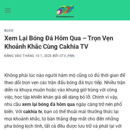
Bỏ
qua
nội
dung
BLOG
Xem Lại Bóng Đá Hôm Qua – Trọn Vẹn
Khoảnh Khắc Cùng Cakhia TV
ĐĂNG VÀO
THÁNG 10 1, 2025
BỞI
CTV_PBN
Không phải lúc nào người hâm mộ cũng có đủ thời gian để
theo dõi trọn vẹn các trận đấu bóng đá trực tiếp. Nhiều trận
diễn ra khuya muộn hoặc vào khung giờ trùng với công
việc, học tập khiến khán giả dễ dàng bỏ lỡ. Chính vì vậy,
nhu cầu
xem lại bóng đá hôm qua
ngày càng trở nên phổ
biến. Với
cakhia tv
, bạn có thể thoải mái thưởng thức lại
mọi khoảnh khắc, từ bàn thắng đẹp mắt cho đến những
pha bóng kịch tính, tất cả đều được lưu trữ và phát lại với