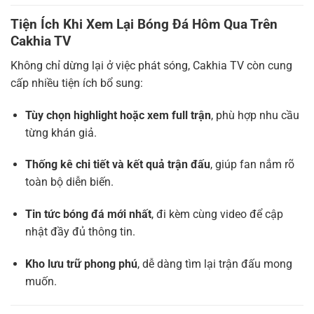
Tiện Ích Khi Xem Lại Bóng Đá Hôm Qua Trên
Cakhia TV
Không chỉ dừng lại ở việc phát sóng, Cakhia TV còn cung
cấp nhiều tiện ích bổ sung:
Tùy chọn highlight hoặc xem full trận
, phù hợp nhu cầu
từng khán giả.
Thống kê chi tiết và kết quả trận đấu
, giúp fan nắm rõ
toàn bộ diễn biến.
Tin tức bóng đá mới nhất
, đi kèm cùng video để cập
nhật đầy đủ thông tin.
Kho lưu trữ phong phú
, dễ dàng tìm lại trận đấu mong
muốn.