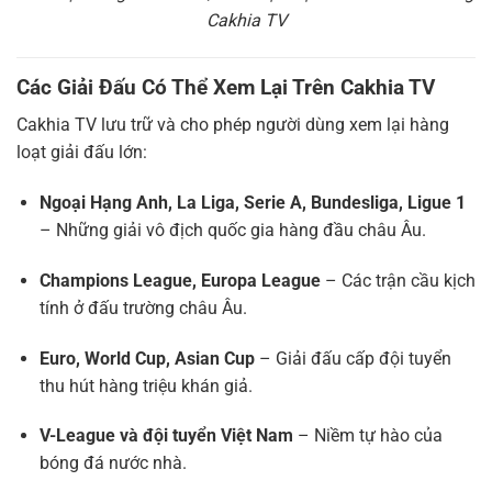
Cakhia TV
Các Giải Đấu Có Thể Xem Lại Trên Cakhia TV
Cakhia TV lưu trữ và cho phép người dùng xem lại hàng
loạt giải đấu lớn:
Ngoại Hạng Anh, La Liga, Serie A, Bundesliga, Ligue 1
– Những giải vô địch quốc gia hàng đầu châu Âu.
Champions League, Europa League
– Các trận cầu kịch
tính ở đấu trường châu Âu.
Euro, World Cup, Asian Cup
– Giải đấu cấp đội tuyển
thu hút hàng triệu khán giả.
V-League và đội tuyển Việt Nam
– Niềm tự hào của
bóng đá nước nhà.