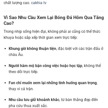
chất lượng cao.
cakhia tv
Vì Sao Nhu Cầu Xem Lại Bóng Đá Hôm Qua Tăng
Cao?
Trong nhịp sống hiện đại, không phải ai cũng có thể thức
khuya hoặc sắp xếp thời gian xem trực tiếp:
Khung giờ không thuận tiện
, đặc biệt với các trận đấu ở
châu Âu.
Người hâm mộ bận công việc hoặc học tập
, không thể
theo dõi trực tiếp.
Fan chỉ muốn xem lại những tình huống quan trọng
,
thay vì cả trận.
Nhu cầu lưu giữ khoảnh khắc
, từ bàn thắng đẹp đến
pha cứu thua xuất sắc.