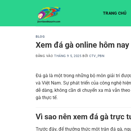
Bỏ
qua
TRANG CHỦ
nội
dung
BLOG
Xem đá gà online hôm nay –
ĐĂNG VÀO
THÁNG 9 5, 2025
BỞI
CTV_PBN
Đá gà là một trong những bộ môn giải trí được
và Việt Nam. Sự phát triển của công nghệ hiện
dễ dàng, không cần di chuyển xa mà vẫn theo 
gà thực tế.
Vì sao nên xem đá gà trực 
Trước đây, để thưởng thức một trận đá gà, ngư