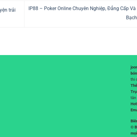
IP88 – Poker Online Chuyên Nghiệp, Đẳng Cấp Và
ện trải
Bạc
joo
bón
thi
Thể
Trụ
tân
Hot
Ema
Biê
© B
mọi