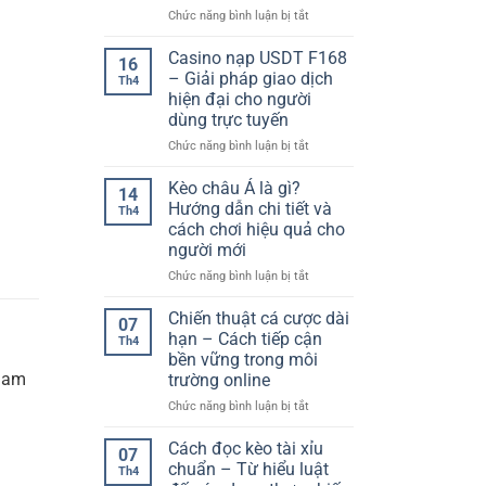
Cho
Cho
ở
Chức năng bình luận bị tắt
Người
Người
Soi
Chơi
Chơi
kèo
Casino nạp USDT F168
16
–
tài
– Giải pháp giao dịch
Th4
Tiêu
xỉu
hiện đại cho người
Chí
chuẩn
dùng trực tuyến
Lựa
xác:
Chọn
Cách
ở
Chức năng bình luận bị tắt
An
đọc
Casino
Toàn
kèo,
nạp
Kèo châu Á là gì?
14
phân
USDT
Hướng dẫn chi tiết và
Th4
tích
F168
cách chơi hiệu quả cho
và
–
người mới
tăng
Giải
tỷ
pháp
ở
Chức năng bình luận bị tắt
lệ
giao
Kèo
thắng
dịch
châu
Chiến thuật cá cược dài
07
hiện
Á
hạn – Cách tiếp cận
Th4
đại
là
bền vững trong môi
cho
gì?
tham
trường online
người
Hướng
dùng
dẫn
ở
Chức năng bình luận bị tắt
trực
chi
Chiến
tuyến
tiết
thuật
Cách đọc kèo tài xỉu
07
và
cá
chuẩn – Từ hiểu luật
Th4
cách
cược