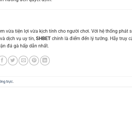
ệm vừa tiện lợi vừa kịch tính cho người chơi. Với hệ thống phát 
và dịch vụ uy tín,
SHBET
chính là điểm đến lý tưởng. Hãy truy c
ận đá gà hấp dẫn nhất.
ờng trực
.