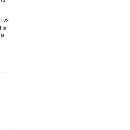
 từ
cho
Trải
quyết
người
nghiệm
quản
chơi
xem
lý
bóng
vốn
, U23
đá
khi
liền
cá
hía
mạch,
cược
đạt
không
–
gián
Tư
đoạn
duy
đúng
giúp
bạn
không
“cháy
tài
khoản”