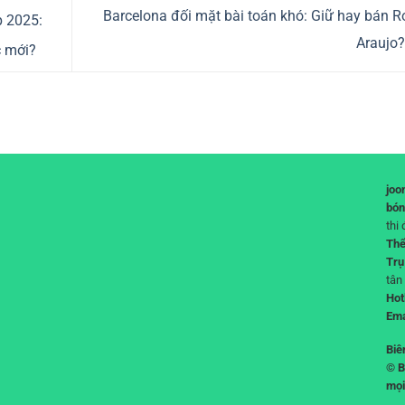
Barcelona đối mặt bài toán khó: Giữ hay bán R
p 2025:
Araujo
c mới?
joo
bón
thi
Thể
Trụ
tân
Hot
Ema
Biê
© B
mọi