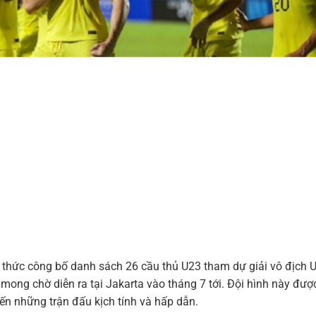
thức công bố danh sách 26 cầu thủ U23 tham dự giải vô địch 
ong chờ diễn ra tại Jakarta vào tháng 7 tới. Đội hình này đượ
n những trận đấu kịch tính và hấp dẫn.