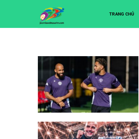
Bỏ
qua
TRANG CHỦ
nội
dung