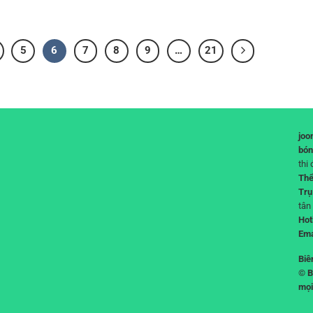
5
6
7
8
9
…
21
joo
bón
thi
Thể
Trụ
tân
Hot
Ema
Biê
© B
mọi