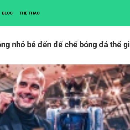
BLOG
THỂ THAO
óng nhỏ bé đến đế chế bóng đá thế gi