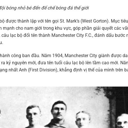
đội bóng nhỏ bé đến đế chế bóng đá thế giới
ộ được thành lập với tên gọi St. Mark’s (West Gorton). Mục tiê
h mạnh cho nam giới trong khu vực, góp phần giải quyết các vấ
 câu lạc bộ đổi tên thành Manchester City F.C., đánh dấu bước 
u.
hành công ban đầu. Năm 1904, Manchester City giành được d
 ra kỷ nguyên mới, đưa tên tuổi câu lạc bộ lên tầm cao mới. Nă
hạng nhất Anh (First Division), khẳng định vị thế của mình trên 