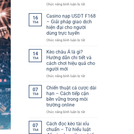
Cho
Cho
ở
Chức năng bình luận bị tắt
Người
Người
Soi
Chơi
Chơi
kèo
Casino nạp USDT F168
16
–
tài
– Giải pháp giao dịch
Th4
Tiêu
xỉu
hiện đại cho người
Chí
chuẩn
dùng trực tuyến
Lựa
xác:
Chọn
Cách
ở
Chức năng bình luận bị tắt
An
đọc
Casino
Toàn
kèo,
nạp
Kèo châu Á là gì?
14
phân
USDT
Hướng dẫn chi tiết và
Th4
tích
F168
cách chơi hiệu quả cho
và
–
người mới
tăng
Giải
tỷ
pháp
ở
Chức năng bình luận bị tắt
lệ
giao
Kèo
thắng
dịch
châu
Chiến thuật cá cược dài
07
hiện
Á
hạn – Cách tiếp cận
Th4
đại
là
bền vững trong môi
cho
gì?
trường online
người
Hướng
dùng
dẫn
ở
Chức năng bình luận bị tắt
trực
chi
Chiến
tuyến
tiết
thuật
Cách đọc kèo tài xỉu
07
và
cá
chuẩn – Từ hiểu luật
Th4
cách
cược