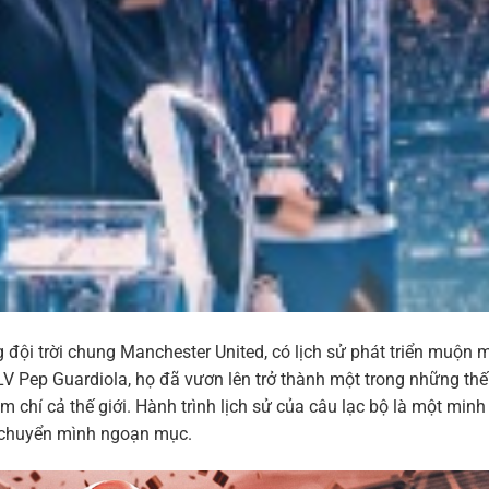
 đội trời chung Manchester United, có lịch sử phát triển muộn
HLV Pep Guardiola, họ đã vươn lên trở thành một trong những thế
 chí cả thế giới. Hành trình lịch sử của câu lạc bộ là một minh
ự chuyển mình ngoạn mục.