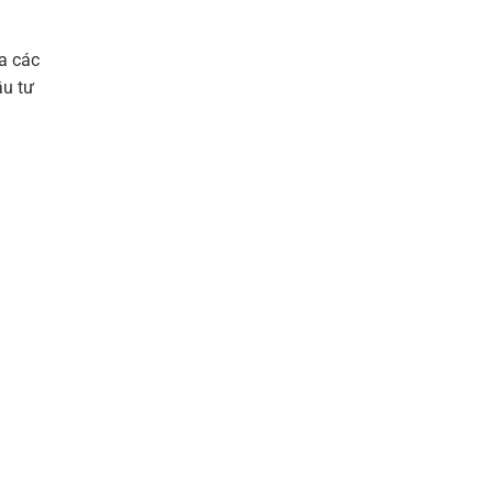
a các
ầu tư