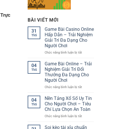
 Trực
BÀI VIẾT MỚI
Game Bài Casino Online
31
Hấp Dẫn – Trải Nghiệm
Th5
Giải Trí Đa Dạng Cho
Người Chơi
ở
Chức năng bình luận bị tắt
Game
Bài
Game Bài Online – Trải
04
Casino
Nghiệm Giải Trí Đổi
Th5
Online
Thưởng Đa Dạng Cho
Hấp
Người Chơi
Dẫn
–
ở
Chức năng bình luận bị tắt
Trải
Game
Nghiệm
Bài
Nền Tảng Xổ Số Uy Tín
04
Giải
Online
Cho Người Chơi – Tiêu
Th5
Trí
–
Chí Lựa Chọn An Toàn
Đa
Trải
Dạng
ở
Chức năng bình luận bị tắt
Nghiệm
Cho
Nền
Giải
Người
Tảng
Trí
Soi kèo tài xỉu chuẩn