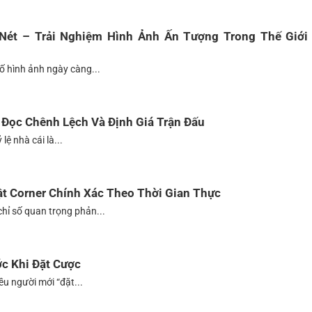
Nét – Trải Nghiệm Hình Ảnh Ấn Tượng Trong Thế Giới
 tố hình ảnh ngày càng...
 Đọc Chênh Lệch Và Định Giá Trận Đấu
lệ nhà cái là...
t Corner Chính Xác Theo Thời Gian Thực
chỉ số quan trọng phản...
ớc Khi Đặt Cược
ều người mới “đặt...