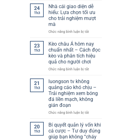
thời
lược
Pháp
Nhà cái giao diện dễ
24
gian
cá
Tiện
hiểu: Lựa chọn tối ưu
Th3
thực
cược
Lợi
cho trải nghiệm mượt
bóng
Cho
mà
đá
Người
–
Chơi
ở
Chức năng bình luận bị tắt
Xây
Hiện
Nhà
dựng
Đại
cái
Kèo châu Á hôm nay
23
hệ
giao
chuẩn nhất – Cách đọc
Th3
thống
diện
kèo và phân tích hiệu
chơi
dễ
quả cho người chơi
hiệu
hiểu:
quả
Lựa
ở
Chức năng bình luận bị tắt
chọn
Kèo
tối
châu
luongson tv không
21
ưu
Á
quảng cáo khó chịu –
Th3
cho
hôm
Trải nghiệm xem bóng
trải
nay
đá liền mạch, không
nghiệm
chuẩn
gián đoạn
mượt
nhất
mà
–
ở
Chức năng bình luận bị tắt
Cách
luongson
đọc
tv
Bí quyết quản lý vốn khi
20
kèo
không
cá cược – Tư duy đúng
Th3
và
quảng
giúp bạn không “cháy
phân
cáo