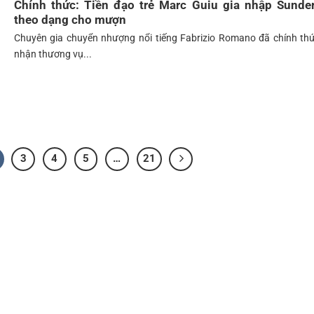
Chính thức: Tiền đạo trẻ Marc Guiu gia nhập Sunde
theo dạng cho mượn
Chuyên gia chuyển nhượng nổi tiếng Fabrizio Romano đã chính th
nhận thương vụ...
3
4
5
…
21