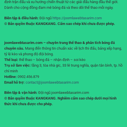
định trận đấu và xu hướng chiến thuật từ các giải đấu hàng đầu thế giới.
Dành cho cộng đồng đam mê bóng đá và theo dõi thể thao mỗi ngày.
Biên tập & điều hành:
Đội ngũ
https://joomlawebtasarim.com
© Bản quyền thuộc KANGKANG. Cấm sao chép khi chưa được phép.
joomlawebtasarim.com – chuyên trang thể thao & phân tích bóng đá
chuyên sâu.
Mang đến thông tin chuẩn xác về lịch thi đấu, bảng xếp hạng,
tỷ lệ kèo và phong độ đội bóng.
Thể loại:
thể thao – bóng đá – nhận định – soi kèo
Trụ sở làm việc:
tầng 3, tòa nhà gic, 33 lê trung nghĩa, quận tân bình, tp. hồ
chí minh
Hotline:
0902.456.879
Email hỗ trợ:
contact@joomlawebtasarim.com
Biên tập & vận hành:
Đội ngũ joomlawebtasarim.com
© Bản quyền thuộc KANGKANG. Nghiêm cấm sao chép dưới mọi hình
thức khi chưa được cho phép.