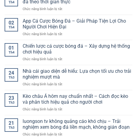
Cách
đá theo thời gian thực
hiệu
Th4
tài
tiếp
quả
ở
Chức năng bình luận bị tắt
xỉu
cận
cho
Tỷ
chuẩn
bền
người
số
App Cá Cược Bóng Đá – Giải Pháp Tiện Lợi Cho
–
vững
02
mới
bóng
Từ
Người Chơi Hiện Đại
trong
Th4
đá
hiểu
môi
ở
Chức năng bình luận bị tắt
trực
luật
trường
App
tiếp
đến
online
Cá
Chiến lược cá cược bóng đá – Xây dựng hệ thống
và
áp
01
Cược
thói
chơi hiệu quả
dụng
Th4
Bóng
quen
thực
ở
Chức năng bình luận bị tắt
Đá
theo
chiến
Chiến
–
dõi
lược
Nhà cái giao diện dễ hiểu: Lựa chọn tối ưu cho trải
Giải
bóng
24
cá
Pháp
nghiệm mượt mà
đá
Th3
cược
Tiện
theo
ở
Chức năng bình luận bị tắt
bóng
Lợi
thời
Nhà
đá
Cho
gian
cái
Kèo châu Á hôm nay chuẩn nhất – Cách đọc kèo
–
Người
23
thực
giao
Xây
và phân tích hiệu quả cho người chơi
Chơi
Th3
diện
dựng
Hiện
ở
Chức năng bình luận bị tắt
dễ
hệ
Đại
Kèo
hiểu:
thống
châu
luongson tv không quảng cáo khó chịu – Trải
Lựa
chơi
21
Á
chọn
nghiệm xem bóng đá liền mạch, không gián đoạn
hiệu
Th3
hôm
tối
quả
ở
Chức năng bình luận bị tắt
nay
ưu