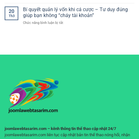
luongson
chuẩn
cho
tv
Bí quyết quản lý vốn khi cá cược – Tư duy đúng
nhất
trải
20
không
–
giúp bạn không “cháy tài khoản”
nghiệm
Th3
quảng
Cách
mượt
ở
Chức năng bình luận bị tắt
cáo
đọc
mà
Bí
khó
kèo
quyết
chịu
và
quản
–
phân
lý
Trải
tích
vốn
nghiệm
hiệu
khi
xem
quả
cá
bóng
cho
cược
đá
người
–
liền
chơi
Tư
mạch,
duy
không
đúng
gián
giúp
đoạn
bạn
không
“cháy
tài
khoản”
joomlawebtasarim.com – kênh thông tin thể thao cập nhật 24/7
joomlawebtasarim.com liên tục cập nhật bản tin thể thao nóng hổi, nhận