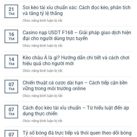
Nền
Nghiệm
Trí
Tảng
Soi kèo tài xỉu chuẩn xác: Cách đọc kèo, phân tích
Giải
Đa
21
Xổ
Trí
và tăng tỷ lệ thắng
Dạng
Th4
Số
Đổi
Cho
ở
Chức năng bình luận bị tắt
Uy
Thưởng
Người
Soi
Tín
Đa
Chơi
kèo
Casino nạp USDT F168 – Giải pháp giao dịch hiện
Cho
Dạng
16
tài
Người
đại cho người dùng trực tuyến
Cho
Th4
xỉu
Chơi
Người
ở
Chức năng bình luận bị tắt
chuẩn
–
Chơi
Casino
xác:
Tiêu
nạp
Kèo châu Á là gì? Hướng dẫn chi tiết và cách chơi
Cách
Chí
14
USDT
đọc
hiệu quả cho người mới
Lựa
Th4
F168
kèo,
Chọn
ở
Chức năng bình luận bị tắt
–
phân
An
Kèo
Giải
tích
Toàn
châu
Chiến thuật cá cược dài hạn – Cách tiếp cận bền
pháp
và
07
Á
giao
vững trong môi trường online
tăng
Th4
là
dịch
tỷ
ở
Chức năng bình luận bị tắt
gì?
hiện
lệ
Chiến
Hướng
đại
thắng
thuật
Cách đọc kèo tài xỉu chuẩn – Từ hiểu luật đến áp
dẫn
cho
07
cá
chi
dụng thực chiến
người
Th4
cược
tiết
dùng
ở
Chức năng bình luận bị tắt
dài
và
trực
Cách
hạn
cách
tuyến
đọc
Tỷ số bóng đá trực tiếp và thói quen theo dõi bóng
–
chơi
07
kèo