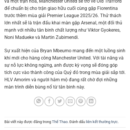
và một trận hòa, Manchester United sẽ trở về Old Trafford
để chuẩn bị cho trận giao hữu cuối cùng gặp Fiorentina
trước thềm mùa giải Premier League 2025/26. Thử thách
lớn nhất sẽ là trận đấu khai màn gặp Arsenal, một đối thủ
mạnh với nhiều tân binh chất lượng như Viktor Gyokeres,
Noni Madueke và Martin Zubimendi.
Sự xuất hiện của Bryan Mbeumo mang đến một luồng sinh
khí mới cho hàng công Manchester United. Với tài năng và
sự nỗ lực không ngừng, anh được kỳ vọng sẽ đóng góp
tích cực vào thành công của Quỷ đỏ trong mùa giải sắp tới.
HLV Amorim và người hâm mộ đang rất chờ đợi những
màn trình diễn bùng nổ từ tân binh này.
Bài viết này được đăng trong
Thể Thao
. Đánh dấu
liên kết thường trực
.