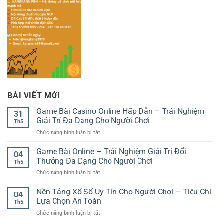
BÀI VIẾT MỚI
Game Bài Casino Online Hấp Dẫn – Trải Nghiệm
31
Giải Trí Đa Dạng Cho Người Chơi
Th5
ở
Chức năng bình luận bị tắt
Game
Bài
Game Bài Online – Trải Nghiệm Giải Trí Đổi
04
Casino
Thưởng Đa Dạng Cho Người Chơi
Th5
Online
ở
Chức năng bình luận bị tắt
Hấp
Game
Dẫn
Bài
Nền Tảng Xổ Số Uy Tín Cho Người Chơi – Tiêu Chí
–
04
Online
Trải
Lựa Chọn An Toàn
Th5
–
Nghiệm
ở
Chức năng bình luận bị tắt
Trải
Giải