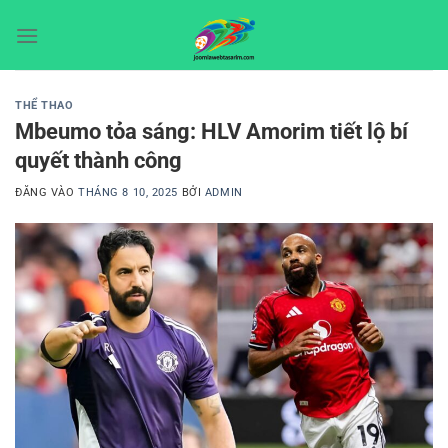
Bỏ
qua
nội
dung
THỂ THAO
Mbeumo tỏa sáng: HLV Amorim tiết lộ bí
quyết thành công
ĐĂNG VÀO
THÁNG 8 10, 2025
BỞI
ADMIN