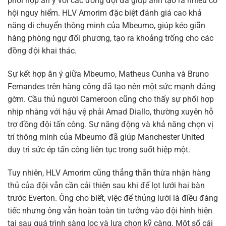
phối hợp ăn ý với các đồng đội đã giúp anh tạo ra nhiều cơ
hội nguy hiểm. HLV Amorim đặc biệt đánh giá cao khả
năng di chuyển thông minh của Mbeumo, giúp kéo giãn
hàng phòng ngự đối phương, tạo ra khoảng trống cho các
đồng đội khai thác.
Sự kết hợp ăn ý giữa Mbeumo, Matheus Cunha và Bruno
Fernandes trên hàng công đã tạo nên một sức mạnh đáng
gờm. Cầu thủ người Cameroon cũng cho thấy sự phối hợp
nhịp nhàng với hậu vệ phải Amad Diallo, thường xuyên hỗ
trợ đồng đội tấn công. Sự năng động và khả năng chọn vị
trí thông minh của Mbeumo đã giúp Manchester United
duy trì sức ép tấn công liên tục trong suốt hiệp một.
Tuy nhiên, HLV Amorim cũng thẳng thắn thừa nhận hàng
thủ của đội vẫn cần cải thiện sau khi để lọt lưới hai bàn
trước Everton. Ông cho biết, việc để thủng lưới là điều đáng
tiếc nhưng ông vẫn hoàn toàn tin tưởng vào đội hình hiện
tại sau quá trình sàng lọc và lựa chọn kỹ càng. Một số cái