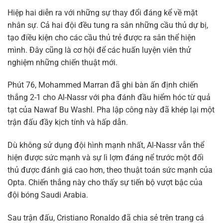
Hiệp hai diễn ra với những sự thay đổi đáng kể về mặt
nhân sự. Cả hai đội đều tung ra sân những cầu thủ dự bị,
tạo điều kiện cho các cầu thủ trẻ được ra sân thể hiện
mình. Đây cũng là cơ hội để các huấn luyện viên thử
nghiệm những chiến thuật mới.
Phút 76, Mohammed Marran đã ghi bàn ấn định chiến
thắng 2-1 cho Al-Nassr với pha đánh đầu hiểm hóc từ quả
tạt của Nawaf Bu Washl. Pha lập công này đã khép lại một
trận đấu đầy kịch tính và hấp dẫn.
Dù không sử dụng đội hình mạnh nhất, Al-Nassr vẫn thể
hiện được sức mạnh và sự lì lợm đáng nể trước một đối
thủ được đánh giá cao hơn, theo thuật toán sức mạnh của
Opta. Chiến thắng này cho thấy sự tiến bộ vượt bậc của
đội bóng Saudi Arabia.
Sau trận đấu, Cristiano Ronaldo đã chia sẻ trên trang cá