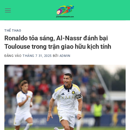
Bỏ
qua
nội
dung
THỂ THAO
Ronaldo tỏa sáng, Al-Nassr đánh bại
Toulouse trong trận giao hữu kịch tính
ĐĂNG VÀO
THÁNG 7 31, 2025
BỞI
ADMIN