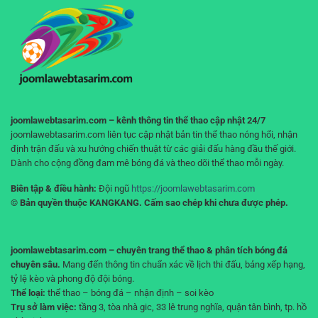
duy
không
đúng
gián
giúp
đoạn
bạn
không
“cháy
tài
khoản”
joomlawebtasarim.com – kênh thông tin thể thao cập nhật 24/7
joomlawebtasarim.com liên tục cập nhật bản tin thể thao nóng hổi, nhận
định trận đấu và xu hướng chiến thuật từ các giải đấu hàng đầu thế giới.
Dành cho cộng đồng đam mê bóng đá và theo dõi thể thao mỗi ngày.
Biên tập & điều hành:
Đội ngũ
https://joomlawebtasarim.com
© Bản quyền thuộc KANGKANG. Cấm sao chép khi chưa được phép.
joomlawebtasarim.com – chuyên trang thể thao & phân tích bóng đá
chuyên sâu.
Mang đến thông tin chuẩn xác về lịch thi đấu, bảng xếp hạng,
tỷ lệ kèo và phong độ đội bóng.
Thể loại:
thể thao – bóng đá – nhận định – soi kèo
Trụ sở làm việc:
tầng 3, tòa nhà gic, 33 lê trung nghĩa, quận tân bình, tp. hồ