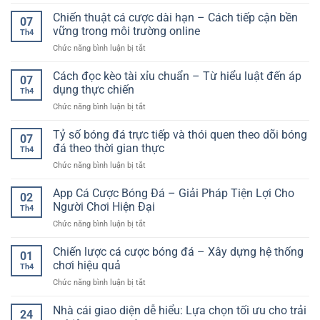
Kèo
Giải
tích
Toàn
châu
Chiến thuật cá cược dài hạn – Cách tiếp cận bền
pháp
và
07
Á
giao
vững trong môi trường online
tăng
Th4
là
dịch
tỷ
ở
Chức năng bình luận bị tắt
gì?
hiện
lệ
Chiến
Hướng
đại
thắng
thuật
Cách đọc kèo tài xỉu chuẩn – Từ hiểu luật đến áp
dẫn
cho
07
cá
chi
dụng thực chiến
người
Th4
cược
tiết
dùng
ở
Chức năng bình luận bị tắt
dài
và
trực
Cách
hạn
cách
tuyến
đọc
Tỷ số bóng đá trực tiếp và thói quen theo dõi bóng
–
chơi
07
kèo
Cách
đá theo thời gian thực
hiệu
Th4
tài
tiếp
quả
ở
Chức năng bình luận bị tắt
xỉu
cận
cho
Tỷ
chuẩn
bền
người
số
App Cá Cược Bóng Đá – Giải Pháp Tiện Lợi Cho
–
vững
02
mới
bóng
Từ
Người Chơi Hiện Đại
trong
Th4
đá
hiểu
môi
ở
Chức năng bình luận bị tắt
trực
luật
trường
App
tiếp
đến
online
Cá
Chiến lược cá cược bóng đá – Xây dựng hệ thống
và
áp
01
Cược
thói
chơi hiệu quả
dụng
Th4
Bóng
quen
thực
ở
Chức năng bình luận bị tắt
Đá
theo
chiến
Chiến
–
dõi
lược
Nhà cái giao diện dễ hiểu: Lựa chọn tối ưu cho trải
Giải
bóng
24
cá