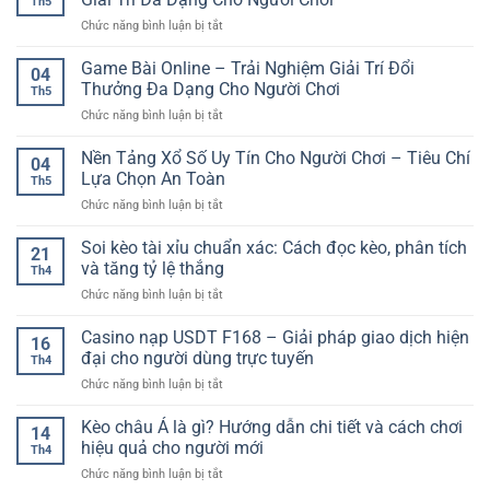
Th5
ở
Chức năng bình luận bị tắt
Game
Bài
Game Bài Online – Trải Nghiệm Giải Trí Đổi
04
Casino
Thưởng Đa Dạng Cho Người Chơi
Th5
Online
ở
Chức năng bình luận bị tắt
Hấp
Game
Dẫn
Bài
Nền Tảng Xổ Số Uy Tín Cho Người Chơi – Tiêu Chí
–
04
Online
Trải
Lựa Chọn An Toàn
Th5
–
Nghiệm
ở
Chức năng bình luận bị tắt
Trải
Giải
Nền
Nghiệm
Trí
Tảng
Soi kèo tài xỉu chuẩn xác: Cách đọc kèo, phân tích
Giải
Đa
21
Xổ
Trí
và tăng tỷ lệ thắng
Dạng
Th4
Số
Đổi
Cho
ở
Chức năng bình luận bị tắt
Uy
Thưởng
Người
Soi
Tín
Đa
Chơi
kèo
Casino nạp USDT F168 – Giải pháp giao dịch hiện
Cho
Dạng
16
tài
Người
đại cho người dùng trực tuyến
Cho
Th4
xỉu
Chơi
Người
ở
Chức năng bình luận bị tắt
chuẩn
–
Chơi
Casino
xác:
Tiêu
nạp
Kèo châu Á là gì? Hướng dẫn chi tiết và cách chơi
Cách
Chí
14
USDT
đọc
hiệu quả cho người mới
Lựa
Th4
F168
kèo,
Chọn
ở
Chức năng bình luận bị tắt
–
phân
An