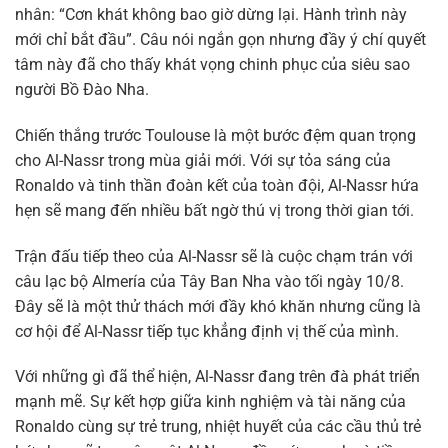
nhân: “Cơn khát không bao giờ dừng lại. Hành trình này
mới chỉ bắt đầu”. Câu nói ngắn gọn nhưng đầy ý chí quyết
tâm này đã cho thấy khát vọng chinh phục của siêu sao
người Bồ Đào Nha.
Chiến thắng trước Toulouse là một bước đệm quan trọng
cho Al-Nassr trong mùa giải mới. Với sự tỏa sáng của
Ronaldo và tinh thần đoàn kết của toàn đội, Al-Nassr hứa
hẹn sẽ mang đến nhiều bất ngờ thú vị trong thời gian tới.
Trận đấu tiếp theo của Al-Nassr sẽ là cuộc chạm trán với
câu lạc bộ Almería của Tây Ban Nha vào tối ngày 10/8.
Đây sẽ là một thử thách mới đầy khó khăn nhưng cũng là
cơ hội để Al-Nassr tiếp tục khẳng định vị thế của mình.
Với những gì đã thể hiện, Al-Nassr đang trên đà phát triển
mạnh mẽ. Sự kết hợp giữa kinh nghiệm và tài năng của
Ronaldo cùng sự trẻ trung, nhiệt huyết của các cầu thủ trẻ