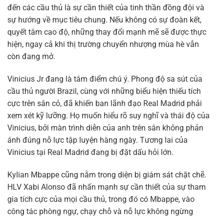
đến các cầu thủ là sự cần thiết của tinh thần đồng đội và
sự hướng về mục tiêu chung. Nếu không có sự đoàn kết,
quyết tâm cao độ, những thay đổi mạnh mẽ sẽ được thực
hiện, ngay cả khi thị trường chuyển nhượng mùa hè vẫn
còn đang mở.
Vinicius Jr đang là tâm điểm chú ý. Phong độ sa sút của
cầu thủ người Brazil, cùng với những biểu hiện thiếu tích
cực trên sân cỏ, đã khiến ban lãnh đạo Real Madrid phải
xem xét kỹ lưỡng. Họ muốn hiểu rõ suy nghĩ và thái độ của
Vinicius, bởi màn trình diễn của anh trên sân không phản
ánh đúng nỗ lực tập luyện hàng ngày. Tương lai của
Vinicius tại Real Madrid đang bị đặt dấu hỏi lớn.
Kylian Mbappe cũng nằm trong diện bị giám sát chặt chẽ.
HLV Xabi Alonso đã nhấn mạnh sự cần thiết của sự tham
gia tích cực của mọi cầu thủ, trong đó có Mbappe, vào
công tác phòng ngự, chạy chỗ và nỗ lực không ngừng