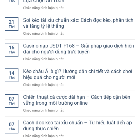
Lựa Chọn An Toàn
Th5
–
Nghiệm
ở
Chức năng bình luận bị tắt
Trải
Giải
Nền
Nghiệm
Trí
Tảng
Soi kèo tài xỉu chuẩn xác: Cách đọc kèo, phân tích
Giải
Đa
21
Xổ
Trí
và tăng tỷ lệ thắng
Dạng
Th4
Số
Đổi
Cho
ở
Chức năng bình luận bị tắt
Uy
Thưởng
Người
Soi
Tín
Đa
Chơi
kèo
Casino nạp USDT F168 – Giải pháp giao dịch hiện
Cho
Dạng
16
tài
Người
đại cho người dùng trực tuyến
Cho
Th4
xỉu
Chơi
Người
ở
Chức năng bình luận bị tắt
chuẩn
–
Chơi
Casino
xác:
Tiêu
nạp
Kèo châu Á là gì? Hướng dẫn chi tiết và cách chơi
Cách
Chí
14
USDT
đọc
hiệu quả cho người mới
Lựa
Th4
F168
kèo,
Chọn
ở
Chức năng bình luận bị tắt
–
phân
An
Kèo
Giải
tích
Toàn
châu
Chiến thuật cá cược dài hạn – Cách tiếp cận bền
pháp
và
07
Á
giao
vững trong môi trường online
tăng
Th4
là
dịch
tỷ
ở
Chức năng bình luận bị tắt
gì?
hiện
lệ
Chiến
Hướng
đại
thắng
thuật
Cách đọc kèo tài xỉu chuẩn – Từ hiểu luật đến áp
dẫn
cho
07
cá
chi
dụng thực chiến
người
Th4
cược
tiết
dùng
ở
Chức năng bình luận bị tắt
dài
và
trực