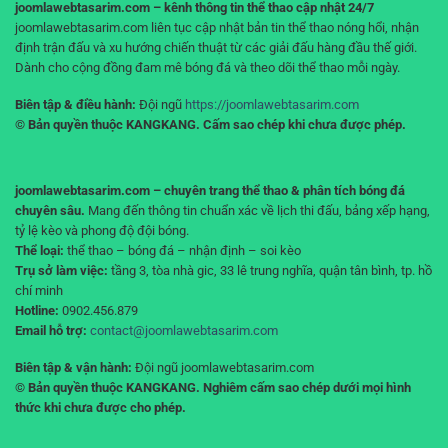
joomlawebtasarim.com – kênh thông tin thể thao cập nhật 24/7
joomlawebtasarim.com liên tục cập nhật bản tin thể thao nóng hổi, nhận
định trận đấu và xu hướng chiến thuật từ các giải đấu hàng đầu thế giới.
Dành cho cộng đồng đam mê bóng đá và theo dõi thể thao mỗi ngày.
Biên tập & điều hành:
Đội ngũ
https://joomlawebtasarim.com
© Bản quyền thuộc KANGKANG. Cấm sao chép khi chưa được phép.
joomlawebtasarim.com – chuyên trang thể thao & phân tích bóng đá
chuyên sâu.
Mang đến thông tin chuẩn xác về lịch thi đấu, bảng xếp hạng,
tỷ lệ kèo và phong độ đội bóng.
Thể loại:
thể thao – bóng đá – nhận định – soi kèo
Trụ sở làm việc:
tầng 3, tòa nhà gic, 33 lê trung nghĩa, quận tân bình, tp. hồ
chí minh
Hotline:
0902.456.879
Email hỗ trợ:
contact@joomlawebtasarim.com
Biên tập & vận hành:
Đội ngũ joomlawebtasarim.com
© Bản quyền thuộc KANGKANG. Nghiêm cấm sao chép dưới mọi hình
thức khi chưa được cho phép.