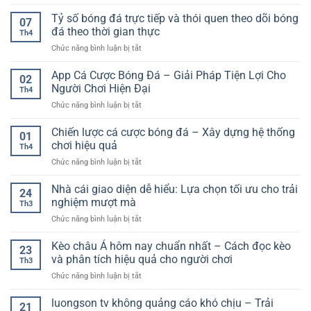
Cách
hạn
cách
tuyến
đọc
Tỷ số bóng đá trực tiếp và thói quen theo dõi bóng
–
chơi
07
kèo
Cách
đá theo thời gian thực
hiệu
Th4
tài
tiếp
quả
ở
Chức năng bình luận bị tắt
xỉu
cận
cho
Tỷ
chuẩn
bền
người
số
App Cá Cược Bóng Đá – Giải Pháp Tiện Lợi Cho
–
vững
02
mới
bóng
Từ
Người Chơi Hiện Đại
trong
Th4
đá
hiểu
môi
ở
Chức năng bình luận bị tắt
trực
luật
trường
App
tiếp
đến
online
Cá
Chiến lược cá cược bóng đá – Xây dựng hệ thống
và
áp
01
Cược
thói
chơi hiệu quả
dụng
Th4
Bóng
quen
thực
ở
Chức năng bình luận bị tắt
Đá
theo
chiến
Chiến
–
dõi
lược
Nhà cái giao diện dễ hiểu: Lựa chọn tối ưu cho trải
Giải
bóng
24
cá
Pháp
nghiệm mượt mà
đá
Th3
cược
Tiện
theo
ở
Chức năng bình luận bị tắt
bóng
Lợi
thời
Nhà
đá
Cho
gian
cái
Kèo châu Á hôm nay chuẩn nhất – Cách đọc kèo
–
Người
23
thực
giao
Xây
và phân tích hiệu quả cho người chơi
Chơi
Th3
diện
dựng
Hiện
ở
Chức năng bình luận bị tắt
dễ
hệ
Đại
Kèo
hiểu:
thống
châu
luongson tv không quảng cáo khó chịu – Trải
Lựa
chơi
21
Á