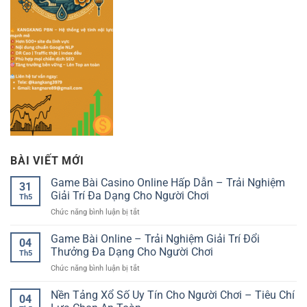
BÀI VIẾT MỚI
Game Bài Casino Online Hấp Dẫn – Trải Nghiệm
31
Giải Trí Đa Dạng Cho Người Chơi
Th5
ở
Chức năng bình luận bị tắt
Game
Bài
Game Bài Online – Trải Nghiệm Giải Trí Đổi
04
Casino
Thưởng Đa Dạng Cho Người Chơi
Th5
Online
ở
Chức năng bình luận bị tắt
Hấp
Game
Dẫn
Bài
Nền Tảng Xổ Số Uy Tín Cho Người Chơi – Tiêu Chí
–
04
Online
Trải