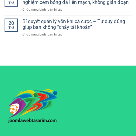
chọn
nghiệm xem bóng đá liền mạch, không gián đoạn
hiệu
Th3
hôm
tối
quả
ở
Chức năng bình luận bị tắt
nay
ưu
luongson
chuẩn
cho
tv
Bí quyết quản lý vốn khi cá cược – Tư duy đúng
nhất
trải
20
không
–
giúp bạn không “cháy tài khoản”
nghiệm
Th3
quảng
Cách
mượt
ở
Chức năng bình luận bị tắt
cáo
đọc
mà
Bí
khó
kèo
quyết
chịu
và
quản
–
phân
lý
Trải
tích
vốn
nghiệm
hiệu
khi
xem
quả
cá
bóng
cho
cược
đá
người
–
liền
chơi
Tư
mạch,
duy
không
đúng
gián
giúp
đoạn
bạn
không
“cháy
tài
khoản”