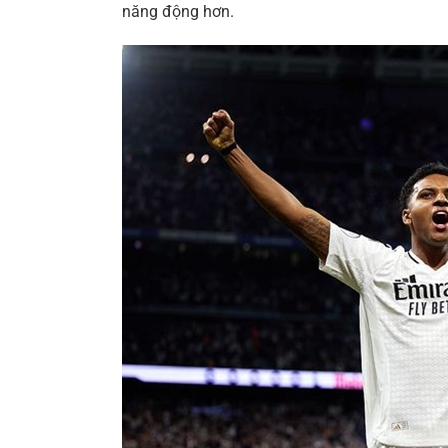
năng động hơn.