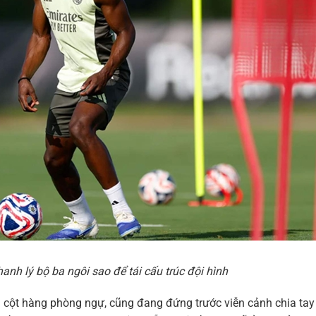
anh lý bộ ba ngôi sao để tái cấu trúc đội hình
rụ cột hàng phòng ngự, cũng đang đứng trước viễn cảnh chia tay