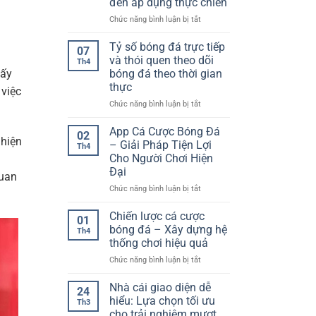
đến áp dụng thực chiến
chơi
dài
hiệu
ở
Chức năng bình luận bị tắt
hạn
quả
Cách
–
cho
đọc
Cách
Tỷ số bóng đá trực tiếp
07
người
kèo
tiếp
và thói quen theo dõi
Th4
mới
tài
cận
bóng đá theo thời gian
hấy
xỉu
bền
thực
 việc
chuẩn
vững
–
trong
ở
Chức năng bình luận bị tắt
Từ
môi
Tỷ
hiểu
trường
số
App Cá Cược Bóng Đá
02
luật
online
bóng
 hiện
– Giải Pháp Tiện Lợi
Th4
đến
đá
Cho Người Chơi Hiện
áp
trực
Đại
dụng
quan
tiếp
thực
và
ở
Chức năng bình luận bị tắt
chiến
thói
App
quen
Cá
Chiến lược cá cược
01
theo
Cược
bóng đá – Xây dựng hệ
Th4
dõi
Bóng
thống chơi hiệu quả
bóng
Đá
đá
ở
Chức năng bình luận bị tắt
–
theo
Chiến
Giải
thời
lược
Pháp
Nhà cái giao diện dễ
24
gian
cá
Tiện
hiểu: Lựa chọn tối ưu
Th3
thực
cược
Lợi
cho trải nghiệm mượt