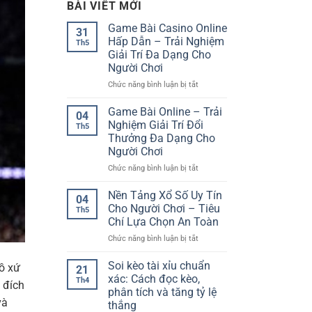
BÀI VIẾT MỚI
Game Bài Casino Online
31
Hấp Dẫn – Trải Nghiệm
Th5
Giải Trí Đa Dạng Cho
Người Chơi
ở
Chức năng bình luận bị tắt
Game
Bài
Game Bài Online – Trải
04
Casino
Nghiệm Giải Trí Đổi
Th5
Online
Thưởng Đa Dạng Cho
Hấp
Người Chơi
Dẫn
–
ở
Chức năng bình luận bị tắt
Trải
Game
Nghiệm
Bài
Nền Tảng Xổ Số Uy Tín
04
Giải
Online
Cho Người Chơi – Tiêu
Th5
Trí
–
Chí Lựa Chọn An Toàn
Đa
Trải
Dạng
ở
Chức năng bình luận bị tắt
Nghiệm
Cho
Nền
Giải
Người
Tảng
Trí
Soi kèo tài xỉu chuẩn
ồ xứ
21
Chơi
Xổ
Đổi
xác: Cách đọc kèo,
Th4
 đích
Số
Thưởng
phân tích và tăng tỷ lệ
Uy
Đa
và
thắng
Tín
Dạng