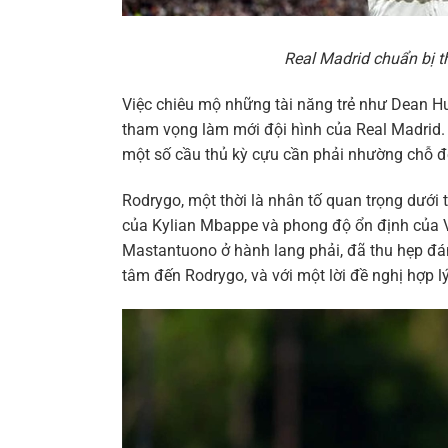
Real Madrid chuẩn bị th
Việc chiêu mộ những tài năng trẻ như Dean Hu
tham vọng làm mới đội hình của Real Madrid. 
một số cầu thủ kỳ cựu cần phải nhường chỗ để
Rodrygo, một thời là nhân tố quan trọng dưới t
của Kylian Mbappe và phong độ ổn định của Vin
Mastantuono ở hành lang phải, đã thu hẹp đán
tâm đến Rodrygo, và với một lời đề nghị hợp l