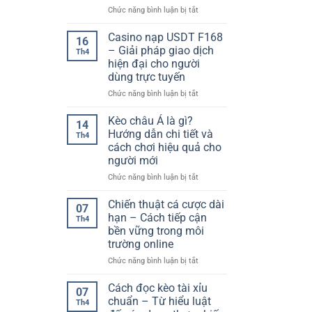
Cho
Cho
ở
Chức năng bình luận bị tắt
Người
Người
Soi
Chơi
Chơi
kèo
Casino nạp USDT F168
16
–
tài
– Giải pháp giao dịch
Th4
Tiêu
xỉu
hiện đại cho người
Chí
chuẩn
dùng trực tuyến
Lựa
xác:
Chọn
Cách
ở
Chức năng bình luận bị tắt
An
đọc
Casino
Toàn
kèo,
nạp
Kèo châu Á là gì?
14
phân
USDT
Hướng dẫn chi tiết và
Th4
tích
F168
cách chơi hiệu quả cho
và
–
người mới
tăng
Giải
tỷ
pháp
ở
Chức năng bình luận bị tắt
lệ
giao
Kèo
thắng
dịch
châu
Chiến thuật cá cược dài
07
hiện
Á
hạn – Cách tiếp cận
Th4
đại
là
bền vững trong môi
cho
gì?
trường online
người
Hướng
dùng
dẫn
ở
Chức năng bình luận bị tắt
trực
chi
Chiến
tuyến
tiết
thuật
Cách đọc kèo tài xỉu
07
và
cá
chuẩn – Từ hiểu luật
Th4
cách
cược