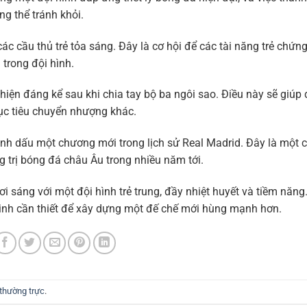
g thể tránh khỏi.
 các cầu thủ trẻ tỏa sáng. Đây là cơ hội để các tài năng trẻ chứng
trong đội hình.
iện đáng kể sau khi chia tay bộ ba ngôi sao. Điều này sẽ giúp 
ục tiêu chuyển nhượng khác.
nh dấu một chương mới trong lịch sử Real Madrid. Đây là một 
g trị bóng đá châu Âu trong nhiều năm tới.
 sáng với một đội hình trẻ trung, đầy nhiệt huyết và tiềm năng
sinh cần thiết để xây dựng một đế chế mới hùng mạnh hơn.
 thường trực
.