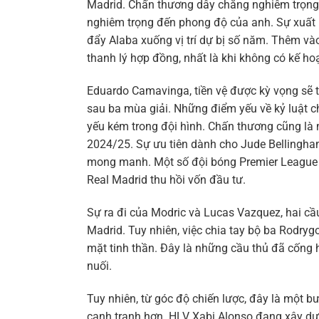
Madrid. Chấn thương dây chằng nghiêm trọng 
nghiêm trọng đến phong độ của anh. Sự xuất 
đẩy Alaba xuống vị trí dự bị số năm. Thêm và
thanh lý hợp đồng, nhất là khi không có kế h
Eduardo Camavinga, tiền vệ được kỳ vọng sẽ tr
sau ba mùa giải. Những điểm yếu về kỷ luật ch
yếu kém trong đội hình. Chấn thương cũng là 
2024/25. Sự ưu tiên dành cho Jude Bellingham
mong manh. Một số đội bóng Premier League đã
Real Madrid thu hồi vốn đầu tư.
Sự ra đi của Modric và Lucas Vazquez, hai cầu
Madrid. Tuy nhiên, việc chia tay bộ ba Rodry
mặt tinh thần. Đây là những cầu thủ đã cống hi
nuối.
Tuy nhiên, từ góc độ chiến lược, đây là một b
cạnh tranh hơn. HLV Xabi Alonso đang xây dựng