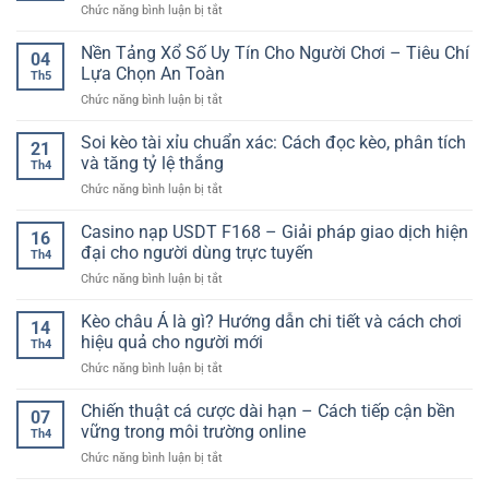
ở
Chức năng bình luận bị tắt
Hấp
Game
Dẫn
Bài
Nền Tảng Xổ Số Uy Tín Cho Người Chơi – Tiêu Chí
–
04
Online
Trải
Lựa Chọn An Toàn
Th5
–
Nghiệm
ở
Chức năng bình luận bị tắt
Trải
Giải
Nền
Nghiệm
Trí
Tảng
Soi kèo tài xỉu chuẩn xác: Cách đọc kèo, phân tích
Giải
Đa
21
Xổ
Trí
và tăng tỷ lệ thắng
Dạng
Th4
Số
Đổi
Cho
ở
Chức năng bình luận bị tắt
Uy
Thưởng
Người
Soi
Tín
Đa
Chơi
kèo
Casino nạp USDT F168 – Giải pháp giao dịch hiện
Cho
Dạng
16
tài
Người
đại cho người dùng trực tuyến
Cho
Th4
xỉu
Chơi
Người
ở
Chức năng bình luận bị tắt
chuẩn
–
Chơi
Casino
xác:
Tiêu
nạp
Kèo châu Á là gì? Hướng dẫn chi tiết và cách chơi
Cách
Chí
14
USDT
đọc
hiệu quả cho người mới
Lựa
Th4
F168
kèo,
Chọn
ở
Chức năng bình luận bị tắt
–
phân
An
Kèo
Giải
tích
Toàn
châu
Chiến thuật cá cược dài hạn – Cách tiếp cận bền
pháp
và
07
Á
giao
vững trong môi trường online
tăng
Th4
là
dịch
tỷ
ở
Chức năng bình luận bị tắt
gì?
hiện
lệ
Chiến
Hướng
đại
thắng