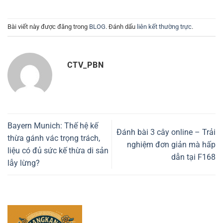
Bài viết này được đăng trong
BLOG
. Đánh dấu
liên kết thường trực
.
CTV_PBN
Bayern Munich: Thế hệ kế
Đánh bài 3 cây online – Trải
thừa gánh vác trọng trách,
nghiệm đơn giản mà hấp
liệu có đủ sức kế thừa di sản
dẫn tại F168
lẫy lừng?