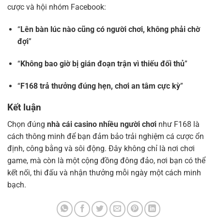
cược và hội nhóm Facebook:
“
Lên bàn lúc nào cũng có người chơi, không phải chờ
đợi
”
“
Không bao giờ bị gián đoạn trận vì thiếu đối thủ
”
“
F168 trả thưởng đúng hẹn, chơi an tâm cực kỳ
”
Kết luận
Chọn đúng
nhà cái casino nhiều người chơi
như F168 là
cách thông minh để bạn đảm bảo trải nghiệm cá cược ổn
định, công bằng và sôi động. Đây không chỉ là nơi chơi
game, mà còn là một cộng đồng đông đảo, nơi bạn có thể
kết nối, thi đấu và nhận thưởng mỗi ngày một cách minh
bạch.