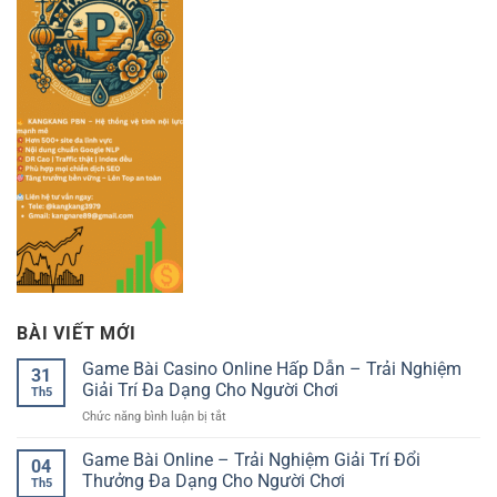
BÀI VIẾT MỚI
Game Bài Casino Online Hấp Dẫn – Trải Nghiệm
31
Giải Trí Đa Dạng Cho Người Chơi
Th5
ở
Chức năng bình luận bị tắt
Game
Bài
Game Bài Online – Trải Nghiệm Giải Trí Đổi
04
Casino
Thưởng Đa Dạng Cho Người Chơi
Th5
Online