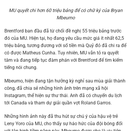
MU quyết chi hơn 60 triệu bảng để có chữ ký của Bryan
Mbeumo
Brentford ban đầu đã từ chối đề nghị 55 triệu bảng trước
đó của MU. Hiện tại, họ đang yêu cầu mức giá ít nhất 62,5
triệu bảng, tương đương với số tiền mà Quỷ đỏ đã chi ra để
có được Matheus Cunha. Tuy nhiên, MU vẫn tỏ ra quyết
tâm và đang tiếp tục đàm phán với Brentford để tìm kiếm
tiếng nói chung.
Mbeumo, hiện đang tận hưởng kỳ nghỉ sau mùa giải thành
công, đã chia sẻ những hình ảnh trên mạng xã hội
Instagram, thể hiện sự thư thái. Anh đã có chuyến du lịch
tới Canada và tham dự giải quần vợt Roland Garros.
Những hình ảnh này đã thu hút sự chú ý của hậu vệ trẻ
Leny Yoro của MU, cho thấy sự háo hức của đội bóng đối
với tân binh tiềm năng này. Mbeumo được cho là ưu tiên