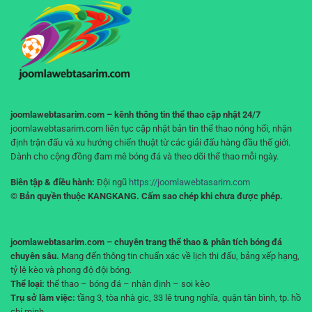
duy
không
đúng
gián
giúp
đoạn
bạn
không
“cháy
tài
khoản”
joomlawebtasarim.com – kênh thông tin thể thao cập nhật 24/7
joomlawebtasarim.com liên tục cập nhật bản tin thể thao nóng hổi, nhận
định trận đấu và xu hướng chiến thuật từ các giải đấu hàng đầu thế giới.
Dành cho cộng đồng đam mê bóng đá và theo dõi thể thao mỗi ngày.
Biên tập & điều hành:
Đội ngũ
https://joomlawebtasarim.com
© Bản quyền thuộc KANGKANG. Cấm sao chép khi chưa được phép.
joomlawebtasarim.com – chuyên trang thể thao & phân tích bóng đá
chuyên sâu.
Mang đến thông tin chuẩn xác về lịch thi đấu, bảng xếp hạng,
tỷ lệ kèo và phong độ đội bóng.
Thể loại:
thể thao – bóng đá – nhận định – soi kèo
Trụ sở làm việc:
tầng 3, tòa nhà gic, 33 lê trung nghĩa, quận tân bình, tp. hồ
chí minh