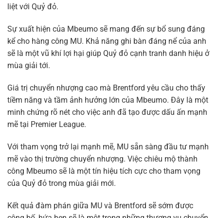
liệt với Quỷ đỏ.
Sự xuất hiện của Mbeumo sẽ mang đến sự bổ sung đáng
kể cho hàng công MU. Khả năng ghi bàn đáng nể của anh
sẽ là một vũ khí lợi hại giúp Quỷ đỏ cạnh tranh danh hiệu ở
mùa giải tới.
Giá trị chuyển nhượng cao mà Brentford yêu cầu cho thấy
tiềm năng và tầm ảnh hưởng lớn của Mbeumo. Đây là một
minh chứng rõ nét cho việc anh đã tạo được dấu ấn mạnh
mẽ tại Premier League.
Với tham vọng trở lại mạnh mẽ, MU sẵn sàng đầu tư mạnh
mẽ vào thị trường chuyển nhượng. Việc chiêu mộ thành
công Mbeumo sẽ là một tín hiệu tích cực cho tham vọng
của Quỷ đỏ trong mùa giải mới.
Kết quả đàm phán giữa MU và Brentford sẽ sớm được
công bố, hứa hẹn sẽ là một trong những thương vụ chuyển