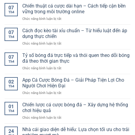
tích
Toàn
châu
Chiến thuật cá cược dài hạn – Cách tiếp cận bền
pháp
và
07
Á
giao
vững trong môi trường online
tăng
Th4
là
dịch
tỷ
ở
Chức năng bình luận bị tắt
gì?
hiện
lệ
Chiến
Hướng
đại
thắng
thuật
Cách đọc kèo tài xỉu chuẩn – Từ hiểu luật đến áp
dẫn
cho
07
cá
chi
dụng thực chiến
người
Th4
cược
tiết
dùng
ở
Chức năng bình luận bị tắt
dài
và
trực
Cách
hạn
cách
tuyến
đọc
Tỷ số bóng đá trực tiếp và thói quen theo dõi bóng
–
chơi
07
kèo
Cách
đá theo thời gian thực
hiệu
Th4
tài
tiếp
quả
ở
Chức năng bình luận bị tắt
xỉu
cận
cho
Tỷ
chuẩn
bền
người
số
App Cá Cược Bóng Đá – Giải Pháp Tiện Lợi Cho
–
vững
02
mới
bóng
Từ
Người Chơi Hiện Đại
trong
Th4
đá
hiểu
môi
ở
Chức năng bình luận bị tắt
trực
luật
trường
App
tiếp
đến
online
Cá
Chiến lược cá cược bóng đá – Xây dựng hệ thống
và
áp
01
Cược
thói
chơi hiệu quả
dụng
Th4
Bóng
quen
thực
ở
Chức năng bình luận bị tắt
Đá
theo
chiến
Chiến
–
dõi
lược
Nhà cái giao diện dễ hiểu: Lựa chọn tối ưu cho trải
Giải
bóng
24
cá
Pháp
đá