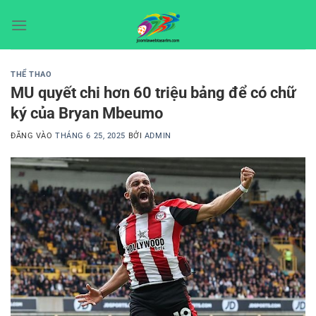
Bỏ
qua
nội
dung
THỂ THAO
MU quyết chi hơn 60 triệu bảng để có chữ
ký của Bryan Mbeumo
ĐĂNG VÀO
THÁNG 6 25, 2025
BỞI
ADMIN