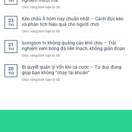
nghiệm mượt mà
Th3
cược
Tiện
theo
ở
Chức năng bình luận bị tắt
bóng
Lợi
thời
Nhà
đá
Cho
gian
cái
Kèo châu Á hôm nay chuẩn nhất – Cách đọc kèo
–
Người
23
thực
giao
Xây
và phân tích hiệu quả cho người chơi
Chơi
Th3
diện
dựng
Hiện
ở
Chức năng bình luận bị tắt
dễ
hệ
Đại
Kèo
hiểu:
thống
châu
luongson tv không quảng cáo khó chịu – Trải
Lựa
chơi
21
Á
chọn
nghiệm xem bóng đá liền mạch, không gián đoạn
hiệu
Th3
hôm
tối
quả
ở
Chức năng bình luận bị tắt
nay
ưu
luongson
chuẩn
cho
tv
Bí quyết quản lý vốn khi cá cược – Tư duy đúng
nhất
trải
20
không
–
giúp bạn không “cháy tài khoản”
nghiệm
Th3
quảng
Cách
mượt
ở
Chức năng bình luận bị tắt
cáo
đọc
mà
Bí
khó
kèo
quyết
chịu
và
quản
–
phân
lý
Trải
tích
vốn
nghiệm
hiệu
khi
xem
quả
cá
bóng
cho
cược
đá
người
–
liền
chơi
Tư
mạch,