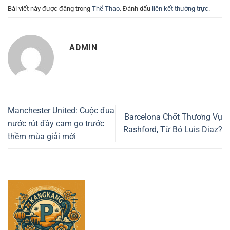
Bài viết này được đăng trong
Thể Thao
. Đánh dấu
liên kết thường trực
.
ADMIN
Manchester United: Cuộc đua
Barcelona Chốt Thương Vụ
nước rút đầy cam go trước
Rashford, Từ Bỏ Luis Diaz?
thềm mùa giải mới