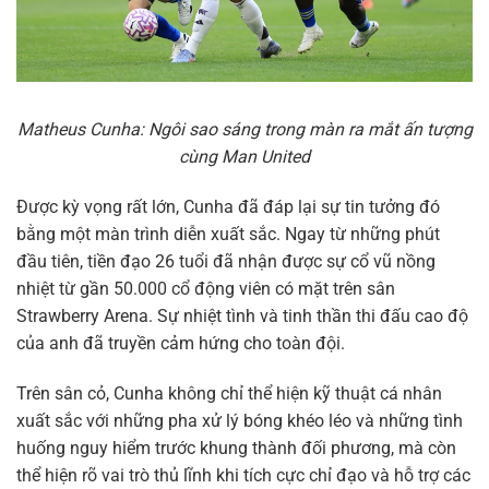
Matheus Cunha: Ngôi sao sáng trong màn ra mắt ấn tượng
cùng Man United
Được kỳ vọng rất lớn, Cunha đã đáp lại sự tin tưởng đó
bằng một màn trình diễn xuất sắc. Ngay từ những phút
đầu tiên, tiền đạo 26 tuổi đã nhận được sự cổ vũ nồng
nhiệt từ gần 50.000 cổ động viên có mặt trên sân
Strawberry Arena. Sự nhiệt tình và tinh thần thi đấu cao độ
của anh đã truyền cảm hứng cho toàn đội.
Trên sân cỏ, Cunha không chỉ thể hiện kỹ thuật cá nhân
xuất sắc với những pha xử lý bóng khéo léo và những tình
huống nguy hiểm trước khung thành đối phương, mà còn
thể hiện rõ vai trò thủ lĩnh khi tích cực chỉ đạo và hỗ trợ các