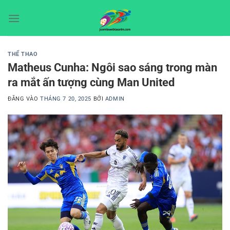
Bỏ
qua
nội
dung
THỂ THAO
Matheus Cunha: Ngôi sao sáng trong màn
ra mắt ấn tượng cùng Man United
ĐĂNG VÀO
THÁNG 7 20, 2025
BỞI
ADMIN