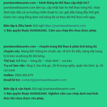
joomlawebtasarim.com – kênh thông tin thể thao cập nhật 24/7
joomlawebtasarim.com liên tục cập nhật bản tin thể thao nóng hổi, nhận
định trận đấu và xu hướng chiến thuật từ các giải đấu hàng đầu thế giới.
Dành cho cộng đồng đam mê bóng đá và theo dõi thể thao mỗi ngày.
Biên tập & điều hành:
Đội ngũ
https://joomlawebtasarim.com
© Bản quyền thuộc KANGKANG. Cấm sao chép khi chưa được phép.
joomlawebtasarim.com – chuyên trang thể thao & phân tích bóng đá
chuyên sâu.
Mang đến thông tin chuẩn xác về lịch thi đấu, bảng xếp hạng,
tỷ lệ kèo và phong độ đội bóng.
Thể loại:
thể thao – bóng đá – nhận định – soi kèo
Trụ sở làm việc:
tầng 3, tòa nhà gic, 33 lê trung nghĩa, quận tân bình, tp. hồ
chí minh
Hotline:
0902.456.879
Email hỗ trợ:
contact@joomlawebtasarim.com
Biên tập & vận hành:
Đội ngũ joomlawebtasarim.com
© Bản quyền thuộc KANGKANG. Nghiêm cấm sao chép dưới mọi hình
thức khi chưa được cho phép.