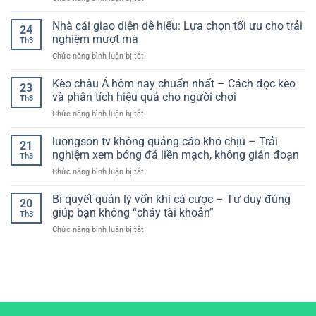
theo
chiến
Chiến
–
dõi
lược
Nhà cái giao diện dễ hiểu: Lựa chọn tối ưu cho trải
Giải
bóng
24
cá
Pháp
nghiệm mượt mà
đá
Th3
cược
Tiện
theo
ở
Chức năng bình luận bị tắt
bóng
Lợi
thời
Nhà
đá
Cho
gian
cái
Kèo châu Á hôm nay chuẩn nhất – Cách đọc kèo
–
Người
23
thực
giao
Xây
và phân tích hiệu quả cho người chơi
Chơi
Th3
diện
dựng
Hiện
ở
Chức năng bình luận bị tắt
dễ
hệ
Đại
Kèo
hiểu:
thống
châu
luongson tv không quảng cáo khó chịu – Trải
Lựa
chơi
21
Á
chọn
nghiệm xem bóng đá liền mạch, không gián đoạn
hiệu
Th3
hôm
tối
quả
ở
Chức năng bình luận bị tắt
nay
ưu
luongson
chuẩn
cho
tv
Bí quyết quản lý vốn khi cá cược – Tư duy đúng
nhất
trải
20
không
–
giúp bạn không “cháy tài khoản”
nghiệm
Th3
quảng
Cách
mượt
ở
Chức năng bình luận bị tắt
cáo
đọc
mà
Bí
khó
kèo
quyết
chịu
và
quản
–
phân
lý
Trải
tích
vốn
nghiệm
hiệu
khi
xem
quả
cá
bóng