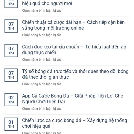
USDT
đọc
hiệu quả cho người mới
Lựa
Th4
F168
kèo,
Chọn
ở
Chức năng bình luận bị tắt
–
phân
An
Kèo
Giải
tích
Toàn
châu
Chiến thuật cá cược dài hạn – Cách tiếp cận bền
pháp
và
07
Á
giao
vững trong môi trường online
tăng
Th4
là
dịch
tỷ
ở
Chức năng bình luận bị tắt
gì?
hiện
lệ
Chiến
Hướng
đại
thắng
thuật
Cách đọc kèo tài xỉu chuẩn – Từ hiểu luật đến áp
dẫn
cho
07
cá
chi
dụng thực chiến
người
Th4
cược
tiết
dùng
ở
Chức năng bình luận bị tắt
dài
và
trực
Cách
hạn
cách
tuyến
đọc
Tỷ số bóng đá trực tiếp và thói quen theo dõi bóng
–
chơi
07
kèo
Cách
đá theo thời gian thực
hiệu
Th4
tài
tiếp
quả
ở
Chức năng bình luận bị tắt
xỉu
cận
cho
Tỷ
chuẩn
bền
người
số
App Cá Cược Bóng Đá – Giải Pháp Tiện Lợi Cho
–
vững
02
mới
bóng
Từ
Người Chơi Hiện Đại
trong
Th4
đá
hiểu
môi
ở
Chức năng bình luận bị tắt
trực
luật
trường
App
tiếp
đến
online
Cá
Chiến lược cá cược bóng đá – Xây dựng hệ thống
và
áp
01
Cược
thói
chơi hiệu quả
dụng
Th4
Bóng
quen
thực
ở
Chức năng bình luận bị tắt
Đá