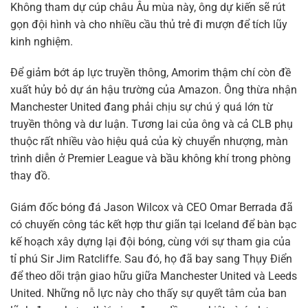
Không tham dự cúp châu Âu mùa này, ông dự kiến sẽ rút
gọn đội hình và cho nhiều cầu thủ trẻ đi mượn để tích lũy
kinh nghiệm.
Để giảm bớt áp lực truyền thông, Amorim thậm chí còn đề
xuất hủy bỏ dự án hậu trường của Amazon. Ông thừa nhận
Manchester United đang phải chịu sự chú ý quá lớn từ
truyền thông và dư luận. Tương lai của ông và cả CLB phụ
thuộc rất nhiều vào hiệu quả của kỳ chuyển nhượng, màn
trình diễn ở Premier League và bầu không khí trong phòng
thay đồ.
Giám đốc bóng đá Jason Wilcox và CEO Omar Berrada đã
có chuyến công tác kết hợp thư giãn tại Iceland để bàn bạc
kế hoạch xây dựng lại đội bóng, cùng với sự tham gia của
tỉ phú Sir Jim Ratcliffe. Sau đó, họ đã bay sang Thụy Điển
để theo dõi trận giao hữu giữa Manchester United và Leeds
United. Những nỗ lực này cho thấy sự quyết tâm của ban