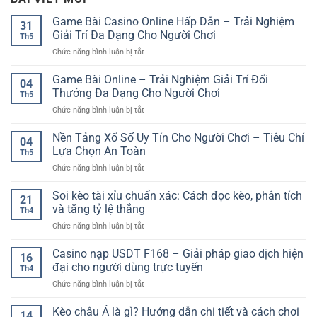
Game Bài Casino Online Hấp Dẫn – Trải Nghiệm
31
Giải Trí Đa Dạng Cho Người Chơi
Th5
ở
Chức năng bình luận bị tắt
Game
Bài
Game Bài Online – Trải Nghiệm Giải Trí Đổi
04
Casino
Thưởng Đa Dạng Cho Người Chơi
Th5
Online
ở
Chức năng bình luận bị tắt
Hấp
Game
Dẫn
Bài
Nền Tảng Xổ Số Uy Tín Cho Người Chơi – Tiêu Chí
–
04
Online
Trải
Lựa Chọn An Toàn
Th5
–
Nghiệm
ở
Chức năng bình luận bị tắt
Trải
Giải
Nền
Nghiệm
Trí
Tảng
Soi kèo tài xỉu chuẩn xác: Cách đọc kèo, phân tích
Giải
Đa
21
Xổ
Trí
và tăng tỷ lệ thắng
Dạng
Th4
Số
Đổi
Cho
ở
Chức năng bình luận bị tắt
Uy
Thưởng
Người
Soi
Tín
Đa
Chơi
kèo
Casino nạp USDT F168 – Giải pháp giao dịch hiện
Cho
Dạng
16
tài
Người
đại cho người dùng trực tuyến
Cho
Th4
xỉu
Chơi
Người
ở
Chức năng bình luận bị tắt
chuẩn
–
Chơi
Casino
xác:
Tiêu
nạp
Kèo châu Á là gì? Hướng dẫn chi tiết và cách chơi
Cách
Chí
14