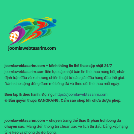
cho
cược
đá
người
–
liền
chơi
Tư
mạch,
duy
không
đúng
gián
giúp
đoạn
bạn
không
“cháy
tài
khoản”
joomlawebtasarim.com – kênh thông tin thể thao cập nhật 24/7
joomlawebtasarim.com liên tục cập nhật bản tin thể thao nóng hổi, nhận
định trận đấu và xu hướng chiến thuật từ các giải đấu hàng đầu thế giới.
Dành cho cộng đồng đam mê bóng đá và theo dõi thể thao mỗi ngày.
Biên tập & điều hành:
Đội ngũ
https://joomlawebtasarim.com
© Bản quyền thuộc KANGKANG. Cấm sao chép khi chưa được phép.
joomlawebtasarim.com – chuyên trang thể thao & phân tích bóng đá
chuyên sâu.
Mang đến thông tin chuẩn xác về lịch thi đấu, bảng xếp hạng,
tỷ lệ kèo và phong độ đội bóng.