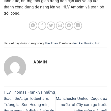
lãnh đạo, nhưng thời gian đang dần cạn kiệt và áp lực
thành công đang đè nặng lên vai HLV Amorim và toàn bộ
đội bóng.
Bài viết này được đăng trong
Thể Thao
. Đánh dấu
liên kết thường trực
.
ADMIN
HLV Thomas Frank và những
thách thức tại Tottenham:
Manchester United: Cuộc đua
Tương lai Son Heung-min,
nước rút đầy cam go trước
tham vọng vô địch và sức ép
thềm mùa giải mới