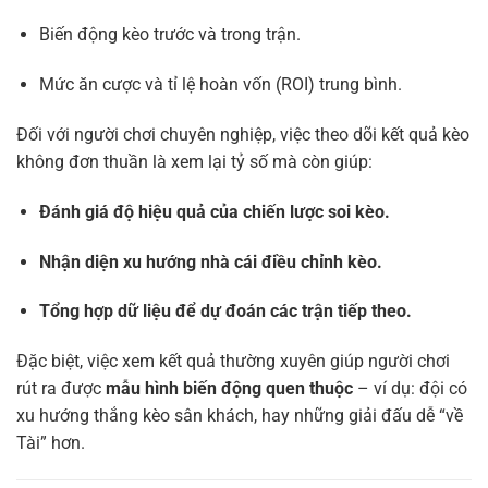
Biến động kèo trước và trong trận.
Mức ăn cược và tỉ lệ hoàn vốn (ROI) trung bình.
Đối với người chơi chuyên nghiệp, việc theo dõi kết quả kèo
không đơn thuần là xem lại tỷ số mà còn giúp:
Đánh giá độ hiệu quả của chiến lược soi kèo.
Nhận diện xu hướng nhà cái điều chỉnh kèo.
Tổng hợp dữ liệu để dự đoán các trận tiếp theo.
Đặc biệt, việc xem kết quả thường xuyên giúp người chơi
rút ra được
mẫu hình biến động quen thuộc
– ví dụ: đội có
xu hướng thắng kèo sân khách, hay những giải đấu dễ “về
Tài” hơn.