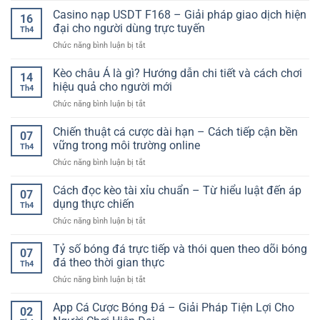
Tín
Đa
Chơi
kèo
Casino nạp USDT F168 – Giải pháp giao dịch hiện
Cho
Dạng
16
tài
Người
đại cho người dùng trực tuyến
Cho
Th4
xỉu
Chơi
Người
ở
Chức năng bình luận bị tắt
chuẩn
–
Chơi
Casino
xác:
Tiêu
nạp
Kèo châu Á là gì? Hướng dẫn chi tiết và cách chơi
Cách
Chí
14
USDT
đọc
hiệu quả cho người mới
Lựa
Th4
F168
kèo,
Chọn
ở
Chức năng bình luận bị tắt
–
phân
An
Kèo
Giải
tích
Toàn
châu
Chiến thuật cá cược dài hạn – Cách tiếp cận bền
pháp
và
07
Á
giao
vững trong môi trường online
tăng
Th4
là
dịch
tỷ
ở
Chức năng bình luận bị tắt
gì?
hiện
lệ
Chiến
Hướng
đại
thắng
thuật
Cách đọc kèo tài xỉu chuẩn – Từ hiểu luật đến áp
dẫn
cho
07
cá
chi
dụng thực chiến
người
Th4
cược
tiết
dùng
ở
Chức năng bình luận bị tắt
dài
và
trực
Cách
hạn
cách
tuyến
đọc
Tỷ số bóng đá trực tiếp và thói quen theo dõi bóng
–
chơi
07
kèo
Cách
đá theo thời gian thực
hiệu
Th4
tài
tiếp
quả
ở
Chức năng bình luận bị tắt
xỉu
cận
cho
Tỷ
chuẩn
bền
người
số
App Cá Cược Bóng Đá – Giải Pháp Tiện Lợi Cho
–
vững
02
mới
bóng
Từ
trong