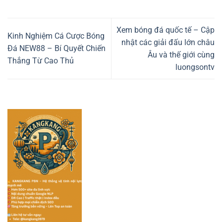
Xem bóng đá quốc tế – Cập
Kinh Nghiệm Cá Cược Bóng
nhật các giải đấu lớn châu
Đá NEW88 – Bí Quyết Chiến
Âu và thế giới cùng
Thắng Từ Cao Thủ
luongsontv