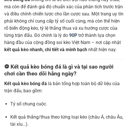
mà còn để đánh giá độ chuẩn xác của phân tích trước trận
và điều chỉnh chiến lược cho lần cược sau. Một trang uy tín
phải không chỉ cung cấp tỷ số cuối cùng, mà còn thể hiện
rõ biến động kèo, tỷ lệ thắng thua và xu hướng cược của
từng trận đấu. Đó chính là lý do
90P
trở thành lựa chọn
hàng đầu của cộng đồng soi kèo Việt Nam – nơi cập nhật
kết quả kèo nhanh, chi tiết và minh bạch
nhất hiện nay.
⚽
Kết quả kèo bóng đá là gì và tại sao người
chơi cần theo dõi hằng ngày?
Kết quả kèo bóng đá
là bản tổng hợp toàn bộ dữ liệu của
trận đấu, bao gồm:
Tỷ số chung cuộc.
Kết quả thắng/thua theo từng loại kèo (châu Á, châu Âu,
tài xỉu…).