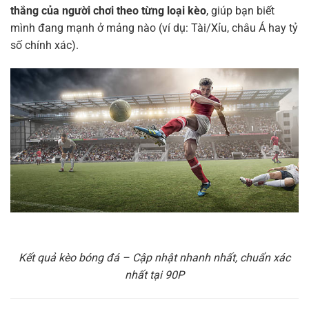
thắng của người chơi theo từng loại kèo
, giúp bạn biết
mình đang mạnh ở mảng nào (ví dụ: Tài/Xỉu, châu Á hay tỷ
số chính xác).
Kết quả kèo bóng đá – Cập nhật nhanh nhất, chuẩn xác
nhất tại 90P