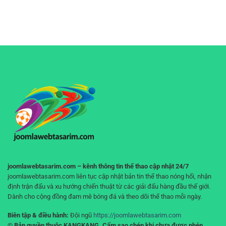
Bí
khó
kèo
quyết
chịu
và
quản
–
phân
lý
Trải
tích
vốn
nghiệm
hiệu
khi
xem
quả
cá
bóng
cho
cược
đá
người
–
liền
chơi
Tư
mạch,
duy
không
đúng
gián
giúp
đoạn
bạn
không
“cháy
tài
khoản”
joomlawebtasarim.com – kênh thông tin thể thao cập nhật 24/7
joomlawebtasarim.com liên tục cập nhật bản tin thể thao nóng hổi, nhận
định trận đấu và xu hướng chiến thuật từ các giải đấu hàng đầu thế giới.
Dành cho cộng đồng đam mê bóng đá và theo dõi thể thao mỗi ngày.
Biên tập & điều hành:
Đội ngũ
https://joomlawebtasarim.com
© Bản quyền thuộc KANGKANG. Cấm sao chép khi chưa được phép.