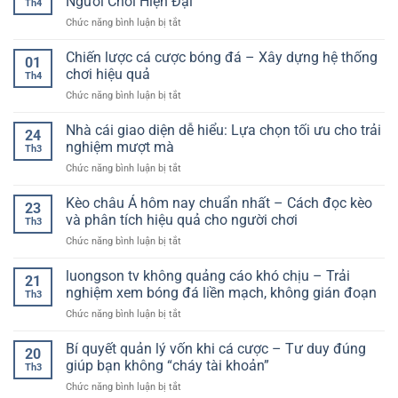
Người Chơi Hiện Đại
Th4
đá
hiểu
môi
ở
Chức năng bình luận bị tắt
trực
luật
trường
App
tiếp
đến
online
Cá
Chiến lược cá cược bóng đá – Xây dựng hệ thống
và
áp
01
Cược
thói
chơi hiệu quả
dụng
Th4
Bóng
quen
thực
ở
Chức năng bình luận bị tắt
Đá
theo
chiến
Chiến
–
dõi
lược
Nhà cái giao diện dễ hiểu: Lựa chọn tối ưu cho trải
Giải
bóng
24
cá
Pháp
nghiệm mượt mà
đá
Th3
cược
Tiện
theo
ở
Chức năng bình luận bị tắt
bóng
Lợi
thời
Nhà
đá
Cho
gian
cái
Kèo châu Á hôm nay chuẩn nhất – Cách đọc kèo
–
Người
23
thực
giao
Xây
và phân tích hiệu quả cho người chơi
Chơi
Th3
diện
dựng
Hiện
ở
Chức năng bình luận bị tắt
dễ
hệ
Đại
Kèo
hiểu:
thống
châu
luongson tv không quảng cáo khó chịu – Trải
Lựa
chơi
21
Á
chọn
nghiệm xem bóng đá liền mạch, không gián đoạn
hiệu
Th3
hôm
tối
quả
ở
Chức năng bình luận bị tắt
nay
ưu
luongson
chuẩn
cho
tv
Bí quyết quản lý vốn khi cá cược – Tư duy đúng
nhất
trải
20
không
–
giúp bạn không “cháy tài khoản”
nghiệm
Th3
quảng
Cách
mượt
ở
Chức năng bình luận bị tắt
cáo
đọc
mà