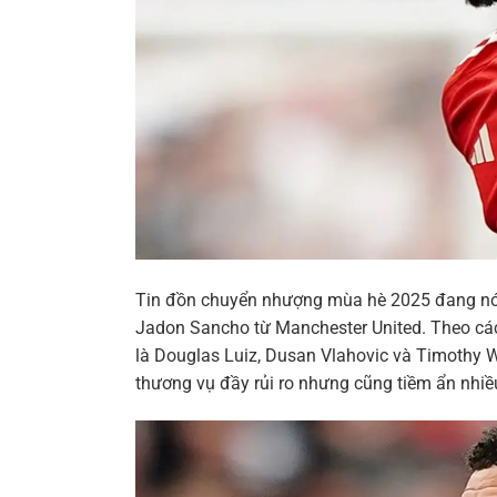
Tin đồn chuyển nhượng mùa hè 2025 đang nón
Jadon Sancho từ Manchester United. Theo các 
là Douglas Luiz, Dusan Vlahovic và Timothy 
thương vụ đầy rủi ro nhưng cũng tiềm ẩn nhiều