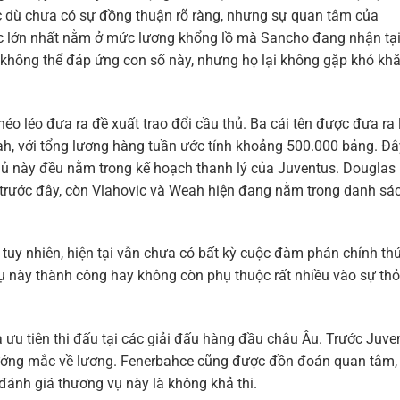
ặc dù chưa có sự đồng thuận rõ ràng, nhưng sự quan tâm của
c lớn nhất nằm ở mức lương khổng lồ mà Sancho đang nhận tại
s không thể đáp ứng con số này, nhưng họ lại không gặp khó kh
éo léo đưa ra đề xuất trao đổi cầu thủ. Ba cái tên được đưa ra 
h, với tổng lương hàng tuần ước tính khoảng 500.000 bảng. Đâ
hủ này đều nằm trong kế hoạch thanh lý của Juventus. Douglas 
trước đây, còn Vlahovic và Weah hiện đang nằm trong danh sá
tuy nhiên, hiện tại vẫn chưa có bất kỳ cuộc đàm phán chính th
 vụ này thành công hay không còn phụ thuộc rất nhiều vào sự th
 ưu tiên thi đấu tại các giải đấu hàng đầu châu Âu. Trước Juve
ì vướng mắc về lương. Fenerbahce cũng được đồn đoán quan tâm,
ánh giá thương vụ này là không khả thi.