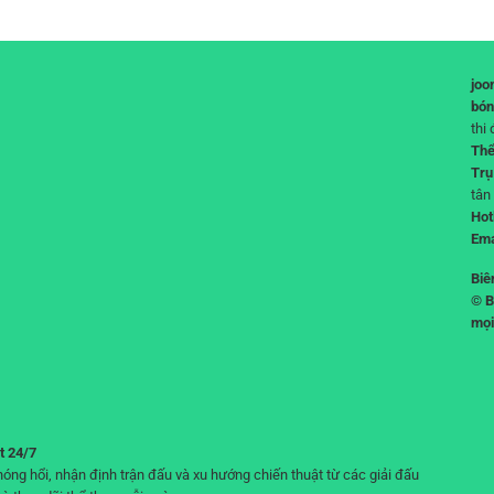
joo
bón
thi
Thể
Trụ
tân
Hot
Ema
Biê
© B
mọi
t 24/7
óng hổi, nhận định trận đấu và xu hướng chiến thuật từ các giải đấu