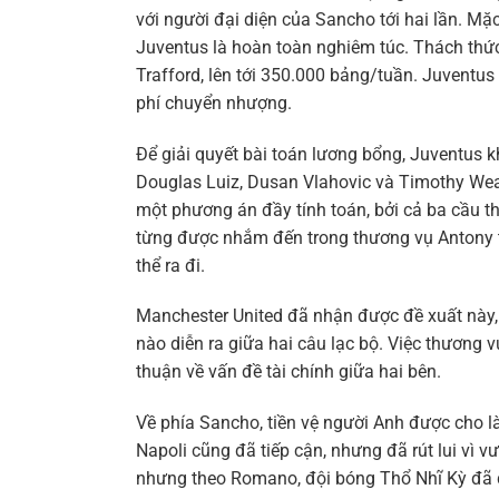
với người đại diện của Sancho tới hai lần. M
Juventus là hoàn toàn nghiêm túc. Thách thứ
Trafford, lên tới 350.000 bảng/tuần. Juventu
phí chuyển nhượng.
Để giải quyết bài toán lương bổng, Juventus kh
Douglas Luiz, Dusan Vlahovic và Timothy Wea
một phương án đầy tính toán, bởi cả ba cầu t
từng được nhắm đến trong thương vụ Antony 
thể ra đi.
Manchester United đã nhận được đề xuất này, 
nào diễn ra giữa hai câu lạc bộ. Việc thương
thuận về vấn đề tài chính giữa hai bên.
Về phía Sancho, tiền vệ người Anh được cho là
Napoli cũng đã tiếp cận, nhưng đã rút lui v
nhưng theo Romano, đội bóng Thổ Nhĩ Kỳ đã đ