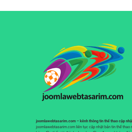
joomlawebtasarim.com – kênh thông tin thể thao cập nhậ
joomlawebtasarim.com liên tục cập nhật bản tin thể thao n