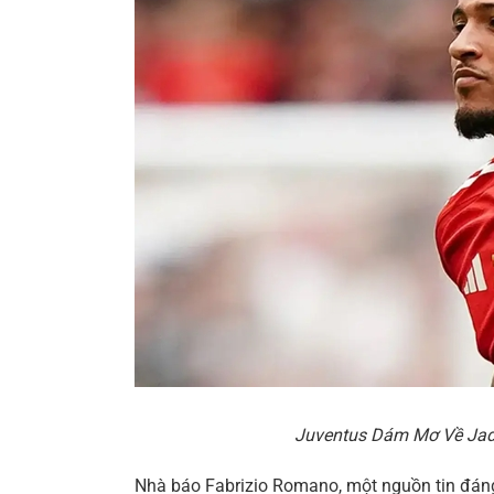
Juventus Dám Mơ Về Jad
Nhà báo Fabrizio Romano, một nguồn tin đáng 