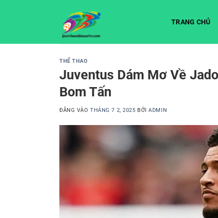
Bỏ
qua
TRANG CHỦ
nội
dung
THỂ THAO
Juventus Dám Mơ Về Jadon
Bom Tấn
ĐĂNG VÀO
THÁNG 7 2, 2025
BỞI
ADMIN