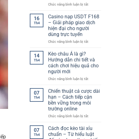
Cho
Cho
ở
Chức năng bình luận bị tắt
Người
Người
Soi
Chơi
Chơi
kèo
Casino nạp USDT F168
16
–
tài
– Giải pháp giao dịch
Th4
Tiêu
xỉu
hiện đại cho người
Chí
chuẩn
dùng trực tuyến
Lựa
xác:
Chọn
Cách
ở
Chức năng bình luận bị tắt
An
đọc
Casino
Toàn
kèo,
nạp
Kèo châu Á là gì?
14
phân
USDT
Hướng dẫn chi tiết và
Th4
tích
F168
cách chơi hiệu quả cho
và
–
người mới
tăng
Giải
tỷ
pháp
ở
Chức năng bình luận bị tắt
lệ
giao
Kèo
thắng
dịch
châu
Chiến thuật cá cược dài
07
hiện
Á
hạn – Cách tiếp cận
Th4
đại
là
bền vững trong môi
cho
gì?
trường online
người
Hướng
dùng
dẫn
ở
Chức năng bình luận bị tắt
trực
chi
Chiến
tuyến
tiết
thuật
Cách đọc kèo tài xỉu
07
và
cá
chuẩn – Từ hiểu luật
Th4
iếp
cách
cược