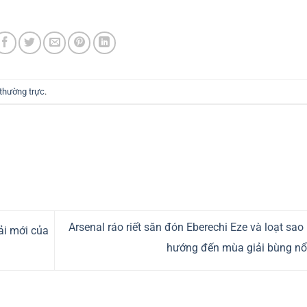
 thường trực
.
Arsenal ráo riết săn đón Eberechi Eze và loạt sao
ải mới của
hướng đến mùa giải bùng n