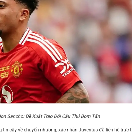
on Sancho: Đề Xuất Trao Đổi Cầu Thủ Bom Tấn
tin cậy về chuyển nhượng, xác nhận Juventus đã liên hệ trực t