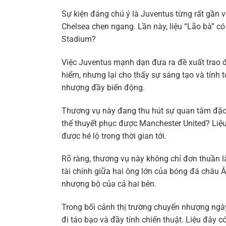
Sự kiện đáng chú ý là Juventus từng rất gần 
Chelsea chen ngang. Lần này, liệu “Lão bà” có
Stadium?
Việc Juventus mạnh dạn đưa ra đề xuất trao đ
hiểm, nhưng lại cho thấy sự sáng tạo và tính 
nhượng đầy biến động.
Thương vụ này đang thu hút sự quan tâm đặc 
thể thuyết phục được Manchester United? Liệ
được hé lộ trong thời gian tới.
Rõ ràng, thương vụ này không chỉ đơn thuần l
tài chính giữa hai ông lớn của bóng đá châu Â
nhượng bộ của cả hai bên.
Trong bối cảnh thị trường chuyển nhượng ngày
đi táo bạo và đầy tính chiến thuật. Liệu đây 