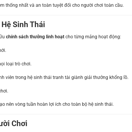
 thống nhất và an toàn tuyệt đối cho người chơi toàn cầu.
 Hệ Sinh Thái
hữu
chính sách thưởng linh hoạt
cho từng mảng hoạt động:
ới.
i loại trò chơi.
h viên trong hệ sinh thái tranh tài giành giải thưởng khổng lồ.
chơi.
ạo nên vòng tuần hoàn lợi ích cho toàn bộ hệ sinh thái.
ười Chơi