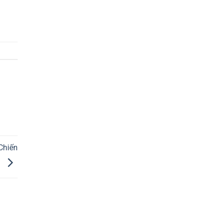
Chiến
ủ