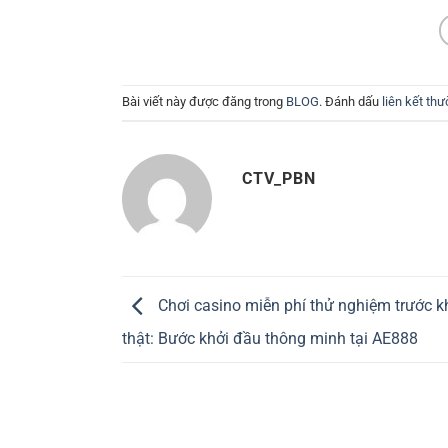
Bài viết này được đăng trong
BLOG
. Đánh dấu
liên kết thư
CTV_PBN
Chơi casino miễn phí thử nghiệm trước k
thật: Bước khởi đầu thông minh tại AE888