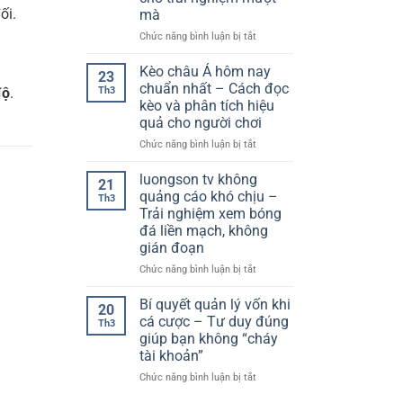
bóng
Cho
ối.
mà
đá
Người
–
Chơi
ở
Chức năng bình luận bị tắt
Xây
Hiện
Nhà
dựng
Đại
cái
Kèo châu Á hôm nay
23
hệ
giao
chuẩn nhất – Cách đọc
Th3
độ
.
thống
diện
kèo và phân tích hiệu
chơi
dễ
quả cho người chơi
hiệu
hiểu:
quả
Lựa
ở
Chức năng bình luận bị tắt
chọn
Kèo
tối
châu
luongson tv không
21
ưu
Á
quảng cáo khó chịu –
Th3
cho
hôm
Trải nghiệm xem bóng
trải
nay
đá liền mạch, không
nghiệm
chuẩn
gián đoạn
mượt
nhất
mà
–
ở
Chức năng bình luận bị tắt
Cách
luongson
đọc
tv
Bí quyết quản lý vốn khi
20
kèo
không
cá cược – Tư duy đúng
Th3
và
quảng
giúp bạn không “cháy
phân
cáo
tài khoản”
tích
khó
hiệu
chịu
ở
Chức năng bình luận bị tắt
quả
–
Bí