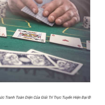
c Tranh Toàn Diện Của Giải Trí Trực Tuyến Hiện Đại 🌐