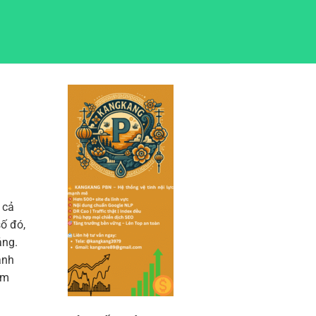
 cả
ố đó,
ảng.
anh
âm