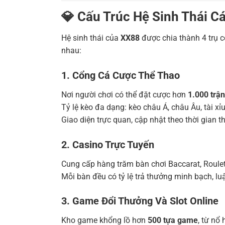
💎 Cấu Trúc Hệ Sinh Thái 
Hệ sinh thái của
XX88
được chia thành 4 trụ c
nhau:
1. Cổng Cá Cược Thể Thao
Nơi người chơi có thể đặt cược hơn
1.000 trậ
Tỷ lệ kèo đa dạng: kèo châu Á, châu Âu, tài xỉu
Giao diện trực quan, cập nhật theo thời gian 
2. Casino Trực Tuyến
Cung cấp hàng trăm bàn chơi Baccarat, Roulet
Mỗi bàn đều có tỷ lệ trả thưởng minh bạch, luật
3. Game Đổi Thưởng Và Slot Online
Kho game khổng lồ hơn
500 tựa game
, từ nổ