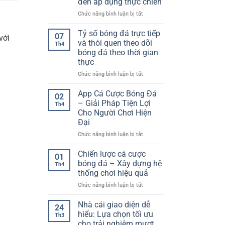
đến áp dụng thực chiến
chơi
dài
hiệu
ở
Chức năng bình luận bị tắt
hạn
quả
Cách
–
cho
đọc
Cách
Tỷ số bóng đá trực tiếp
07
với
người
kèo
tiếp
và thói quen theo dõi
Th4
mới
tài
cận
bóng đá theo thời gian
xỉu
bền
thực
chuẩn
vững
–
trong
ở
Chức năng bình luận bị tắt
Từ
môi
Tỷ
hiểu
trường
số
App Cá Cược Bóng Đá
02
luật
online
bóng
– Giải Pháp Tiện Lợi
Th4
đến
đá
Cho Người Chơi Hiện
áp
trực
Đại
dụng
tiếp
thực
và
ở
Chức năng bình luận bị tắt
chiến
thói
App
quen
Cá
Chiến lược cá cược
01
theo
Cược
bóng đá – Xây dựng hệ
Th4
dõi
Bóng
thống chơi hiệu quả
bóng
Đá
đá
ở
Chức năng bình luận bị tắt
–
theo
Chiến
Giải
thời
lược
Pháp
Nhà cái giao diện dễ
24
gian
cá
Tiện
hiểu: Lựa chọn tối ưu
Th3
thực
cược
Lợi
cho trải nghiệm mượt