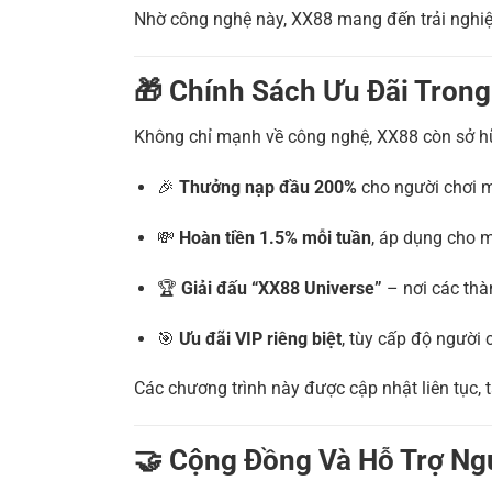
Nhờ công nghệ này, XX88 mang đến trải nghiệm
🎁 Chính Sách Ưu Đãi Trong
Không chỉ mạnh về công nghệ, XX88 còn sở 
🎉
Thưởng nạp đầu 200%
cho người chơi m
💸
Hoàn tiền 1.5% mỗi tuần
, áp dụng cho mọ
🏆
Giải đấu “XX88 Universe”
– nơi các thàn
🎯
Ưu đãi VIP riêng biệt
, tùy cấp độ người 
Các chương trình này được cập nhật liên tục, t
🤝 Cộng Đồng Và Hỗ Trợ Ng