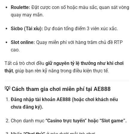
Roulette:
Đặt cược con số hoặc màu sắc, quan sát vòng
quay may mắn.
Sicbo (Tài xỉu):
Dự đoán tổng điểm 3 viên xúc xắc.
Slot online:
Quay miễn phí với hàng trăm chủ đề RTP
cao.
Tất cả trò chơi đều
giữ nguyên tỷ lệ thưởng như khi chơi
thật
, giúp bạn rèn kỹ năng trong điều kiện thực tế.
💡 Cách tham gia chơi miễn phí tại AE888
Đăng nhập tài khoản AE888 (hoặc chơi khách nếu
chưa đăng ký).
Chọn danh mục
“Casino trực tuyến” hoặc “Slot game”.