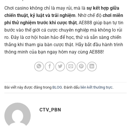
Chơi casino không chỉ là may rủi, mà là
sự kết hợp giữa
chiến thuật, kỷ luật và trải nghiệm
. Nhờ chế độ
chơi miễn
phí thử nghiệm trước khi cược thật
, AE888 giúp bạn tự tin
bước vào thế giới cá cược chuyên nghiệp mà không lo rủi
ro. Đây là cơ hội hoàn hảo để học, thử và sẵn sàng chiến
thắng khi tham gia bàn cược thật. Hãy bắt đầu hành trình
thông minh của bạn ngay hôm nay cùng AE888!
Bài viết này được đăng trong
BLOG
. Đánh dấu
liên kết thường trực
.
CTV_PBN