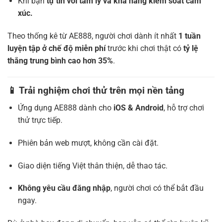
Khi bạn
tự tin với tâm lý và khả năng kiểm soát cảm
xúc.
Theo thống kê từ AE888, người chơi dành ít nhất
1 tuần
luyện tập ở chế độ miễn phí
trước khi chơi thật có
tỷ lệ
thắng trung bình cao hơn 35%
.
📱 Trải nghiệm chơi thử trên mọi nền tảng
Ứng dụng AE888 dành cho
iOS & Android
, hỗ trợ chơi
thử trực tiếp.
Phiên bản web mượt, không cần cài đặt.
Giao diện tiếng Việt thân thiện, dễ thao tác.
Không yêu cầu đăng nhập
, người chơi có thể bắt đầu
ngay.