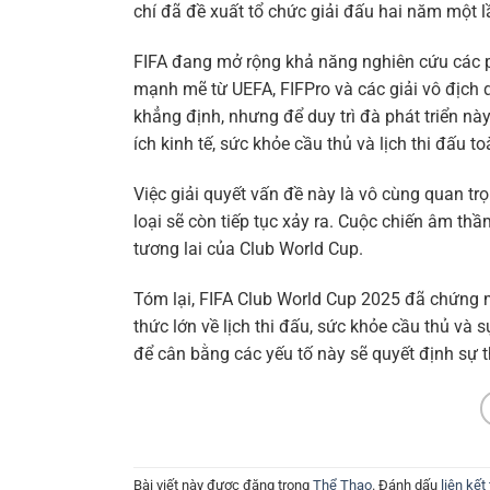
chí đã đề xuất tổ chức giải đấu hai năm một l
FIFA đang mở rộng khả năng nghiên cứu các 
mạnh mẽ từ UEFA, FIFPro và các giải vô địch
khẳng định, nhưng để duy trì đà phát triển này
ích kinh tế, sức khỏe cầu thủ và lịch thi đấu t
Việc giải quyết vấn đề này là vô cùng quan tr
loại sẽ còn tiếp tục xảy ra. Cuộc chiến âm th
tương lai của Club World Cup.
Tóm lại, FIFA Club World Cup 2025 đã chứng 
thức lớn về lịch thi đấu, sức khỏe cầu thủ và 
để cân bằng các yếu tố này sẽ quyết định sự t
Bài viết này được đăng trong
Thể Thao
. Đánh dấu
liên kết