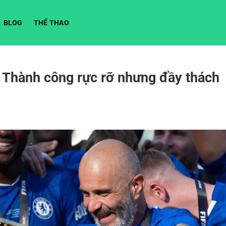
BLOG
THỂ THAO
 Thành công rực rỡ nhưng đầy thách