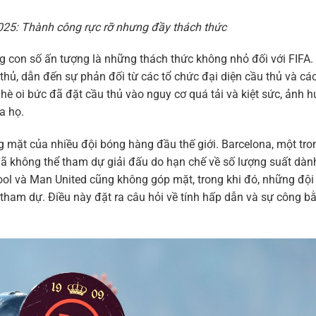
025: Thành công rực rỡ nhưng đầy thách thức
 con số ấn tượng là những thách thức không nhỏ đối với FIFA.
thủ, dẫn đến sự phản đối từ các tổ chức đại diện cầu thủ và các
hè oi bức đã đặt cầu thủ vào nguy cơ quá tải và kiệt sức, ảnh 
a họ.
 mặt của nhiều đội bóng hàng đầu thế giới. Barcelona, một tro
đã không thể tham dự giải đấu do hạn chế về số lượng suất dàn
ool và Man United cũng không góp mặt, trong khi đó, những đội
 tham dự. Điều này đặt ra câu hỏi về tính hấp dẫn và sự công b