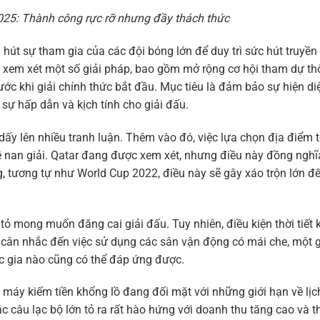
025: Thành công rực rỡ nhưng đầy thách thức
 hút sự tham gia của các đội bóng lớn để duy trì sức hút truyền
 xem xét một số giải pháp, bao gồm mở rộng cơ hội tham dự t
ước khi giải chính thức bắt đầu. Mục tiêu là đảm bảo sự hiện di
sự hấp dẫn và kịch tính cho giải đấu.
ấy lên nhiều tranh luận. Thêm vào đó, việc lựa chọn địa điểm 
 nan giải. Qatar đang được xem xét, nhưng điều này đồng nghĩ
, tương tự như World Cup 2022, điều này sẽ gây xáo trộn lớn đ
ỏ mong muốn đăng cai giải đấu. Tuy nhiên, điều kiện thời tiết 
i cân nhắc đến việc sử dụng các sân vận động có mái che, một g
ốc gia nào cũng có thể đáp ứng được.
áy kiếm tiền khổng lồ đang đối mặt với những giới hạn về lịch
Các câu lạc bộ lớn tỏ ra rất hào hứng với doanh thu tăng cao và 