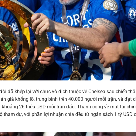
ội đã khép lại với chức vô địch thuộc về Chelsea sau chiến thắ
án giả khổng lồ, trung bình trên 40.000 người mỗi trận, và đạt 
ng khoảng 26 triệu USD mỗi trận đấu. Thành công về mặt tài chí
bộ tham dự, với phần lợi nhuận chia đều từ ngân sách 1 tỷ USD 