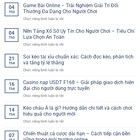
Bài
Game Bài Online – Trải Nghiệm Giải Trí Đổi
04
Casino
Thưởng Đa Dạng Cho Người Chơi
Th5
Online
ở
Chức năng bình luận bị tắt
Hấp
Game
Dẫn
Bài
Nền Tảng Xổ Số Uy Tín Cho Người Chơi – Tiêu Chí
–
04
Online
Trải
Lựa Chọn An Toàn
Th5
–
Nghiệm
ở
Chức năng bình luận bị tắt
Trải
Giải
Nền
Nghiệm
Trí
Tảng
Soi kèo tài xỉu chuẩn xác: Cách đọc kèo, phân tích
Giải
Đa
21
Xổ
Trí
và tăng tỷ lệ thắng
Dạng
Th4
Số
Đổi
Cho
ở
Chức năng bình luận bị tắt
Uy
Thưởng
Người
Soi
Tín
Đa
Chơi
kèo
Casino nạp USDT F168 – Giải pháp giao dịch hiện
Cho
Dạng
16
tài
Người
đại cho người dùng trực tuyến
Cho
Th4
xỉu
Chơi
Người
ở
Chức năng bình luận bị tắt
chuẩn
–
Chơi
Casino
xác:
Tiêu
nạp
Kèo châu Á là gì? Hướng dẫn chi tiết và cách chơi
Cách
Chí
14
USDT
đọc
hiệu quả cho người mới
Lựa
Th4
F168
kèo,
Chọn
ở
Chức năng bình luận bị tắt
–
phân
An
Kèo
Giải
tích
Toàn
châu
Chiến thuật cá cược dài hạn – Cách tiếp cận bền
pháp
và
07
Á
giao
vững trong môi trường online
tăng