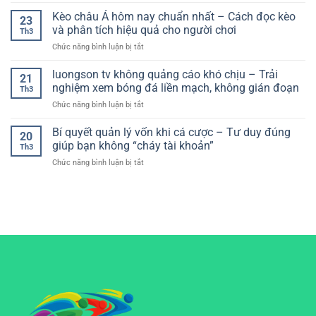
Nhà
đá
Cho
gian
cái
Kèo châu Á hôm nay chuẩn nhất – Cách đọc kèo
–
Người
23
thực
giao
Xây
và phân tích hiệu quả cho người chơi
Chơi
Th3
diện
dựng
Hiện
ở
Chức năng bình luận bị tắt
dễ
hệ
Đại
Kèo
hiểu:
thống
châu
luongson tv không quảng cáo khó chịu – Trải
Lựa
chơi
21
Á
chọn
nghiệm xem bóng đá liền mạch, không gián đoạn
hiệu
Th3
hôm
tối
quả
ở
Chức năng bình luận bị tắt
nay
ưu
luongson
chuẩn
cho
tv
Bí quyết quản lý vốn khi cá cược – Tư duy đúng
nhất
trải
20
không
–
giúp bạn không “cháy tài khoản”
nghiệm
Th3
quảng
Cách
mượt
ở
Chức năng bình luận bị tắt
cáo
đọc
mà
Bí
khó
kèo
quyết
chịu
và
quản
–
phân
lý
Trải
tích
vốn
nghiệm
hiệu
khi
xem
quả
cá
bóng
cho
cược
đá
người
–
liền
chơi
Tư
mạch,
duy
không
đúng
gián