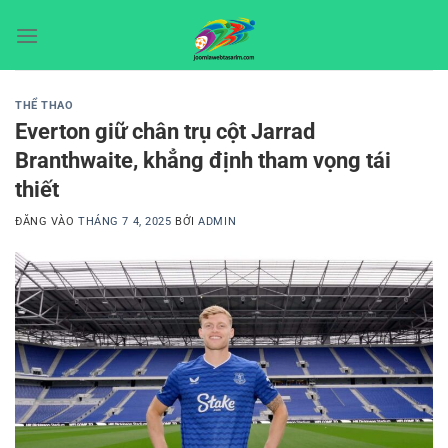
Bỏ
qua
nội
dung
THỂ THAO
Everton giữ chân trụ cột Jarrad
Branthwaite, khẳng định tham vọng tái
thiết
ĐĂNG VÀO
THÁNG 7 4, 2025
BỞI
ADMIN