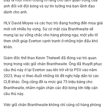
Đây là một minh chứng rõ ràng cho tầm quan trọng của
anh đối với đội bóng và sự tin tưởng mà ban lãnh đạo
dành cho anh.
HLV David Moyes và các học trò đang hướng đến mùa giải
mới với nhiều hy vọng. Sự có mặt của Branthwaite sẽ
mang lại sự vững chắc cho hàng phòng ngự, một yếu tố
then chốt giúp Everton cạnh tranh ở những trận đấu khó
khăn.
Giám đốc thể thao Kevin Thelwell đã đóng vai trò quan
trọng trong việc giữ chân Branthwaite. Ông đã thuyết phục
cầu thủ này ở lại Everton sau khi trở về từ PSV vào năm
2023, thay vì theo đuổi những lời đề nghị hấp dẫn từ các
CLB khác. Ông cũng đề ra mức giá 75 triệu bảng cho
Branthwaite, nhằm ngăn chặn các đội bóng lớn tiếp cận
cầu thủ này.
Việc giữ chân Branthwaite không chỉ củng cố hàng phòng