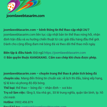
giúp
đoạn
bạn
không
“cháy
tài
khoản”
joomlawebtasarim.com – kênh thông tin thể thao cập nhật 24/7
joomlawebtasarim.com liên tục cập nhật bản tin thể thao nóng hổi, nhận
định trận đấu và xu hướng chiến thuật từ các giải đấu hàng đầu thế giới.
Dành cho cộng đồng đam mê bóng đá và theo dõi thể thao mỗi ngày.
Biên tập & điều hành:
Đội ngũ
https://joomlawebtasarim.com
© Bản quyền thuộc KANGKANG. Cấm sao chép khi chưa được phép.
joomlawebtasarim.com – chuyên trang thể thao & phân tích bóng đá
chuyên sâu.
Mang đến thông tin chuẩn xác về lịch thi đấu, bảng xếp hạng,
tỷ lệ kèo và phong độ đội bóng.
Thể loại:
thể thao – bóng đá – nhận định – soi kèo
Trụ sở làm việc:
tầng 3, tòa nhà gic, 33 lê trung nghĩa, quận tân bình, tp. hồ
chí minh
Hotline:
0902.456.879
Email hỗ trợ:
contact@joomlawebtasarim.com