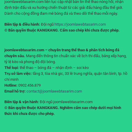
joomlawebtasarim.com liên tục cập nhật bản tin thể thao nóng hổi, nhận
định trận đấu và xu hướng chiến thuật từ các giải đấu hàng đầu thế giới.
Dành cho cộng đồng đam mê bóng đá và theo dõi thể thao mỗi ngày.
Biên tập & điều hành:
Đội ngũ
https://joomlawebtasarim.com
© Bản quyền thuộc KANGKANG. Cấm sao chép khi chưa được phép.
joomlawebtasarim.com – chuyên trang thể thao & phân tích bóng đá
chuyên sâu.
Mang đến thông tin chuẩn xác về lịch thi đấu, bảng xếp hạng,
tỷ lệ kèo và phong độ đội bóng.
Thể loại:
thể thao – bóng đá – nhận định – soi kèo
Trụ sở làm việc:
tầng 3, tòa nhà gic, 33 lê trung nghĩa, quận tân bình, tp. hồ
chí minh
Hotline:
0902.456.879
Email hỗ trợ:
contact@joomlawebtasarim.com
Biên tập & vận hành:
Đội ngũ joomlawebtasarim.com
© Bản quyền thuộc KANGKANG. Nghiêm cấm sao chép dưới mọi hình
thức khi chưa được cho phép.