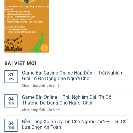
BÀI VIẾT MỚI
Game Bài Casino Online Hấp Dẫn – Trải Nghiệm
31
Giải Trí Đa Dạng Cho Người Chơi
Th5
ở
Chức năng bình luận bị tắt
Game
Bài
Game Bài Online – Trải Nghiệm Giải Trí Đổi
04
Casino
Thưởng Đa Dạng Cho Người Chơi
Th5
Online
ở
Chức năng bình luận bị tắt
Hấp
Game
Dẫn
Bài
Nền Tảng Xổ Số Uy Tín Cho Người Chơi – Tiêu Chí
–
04
Online
Trải
Lựa Chọn An Toàn
Th5
–
Nghiệm