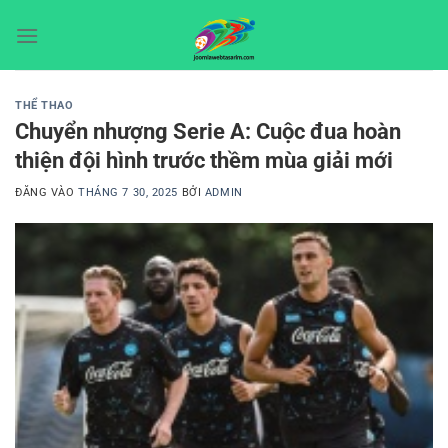
Bỏ
qua
nội
dung
THỂ THAO
Chuyển nhượng Serie A: Cuộc đua hoàn
thiện đội hình trước thềm mùa giải mới
ĐĂNG VÀO
THÁNG 7 30, 2025
BỞI
ADMIN