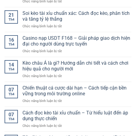
ở
Chức năng bình luận bị tắt
Trải
Giải
Nền
Nghiệm
Trí
Tảng
Soi kèo tài xỉu chuẩn xác: Cách đọc kèo, phân tích
Giải
Đa
21
Xổ
Trí
và tăng tỷ lệ thắng
Dạng
Th4
Số
Đổi
Cho
ở
Chức năng bình luận bị tắt
Uy
Thưởng
Người
Soi
Tín
Đa
Chơi
kèo
Casino nạp USDT F168 – Giải pháp giao dịch hiện
Cho
Dạng
16
tài
Người
đại cho người dùng trực tuyến
Cho
Th4
xỉu
Chơi
Người
ở
Chức năng bình luận bị tắt
chuẩn
–
Chơi
Casino
xác:
Tiêu
nạp
Kèo châu Á là gì? Hướng dẫn chi tiết và cách chơi
Cách
Chí
14
USDT
đọc
hiệu quả cho người mới
Lựa
Th4
F168
kèo,
Chọn
ở
Chức năng bình luận bị tắt
–
phân
An
Kèo
Giải
tích
Toàn
châu
Chiến thuật cá cược dài hạn – Cách tiếp cận bền
pháp
và
07
Á
giao
vững trong môi trường online
tăng
Th4
là
dịch
tỷ
ở
Chức năng bình luận bị tắt
gì?
hiện
lệ
Chiến
Hướng
đại
thắng
thuật
Cách đọc kèo tài xỉu chuẩn – Từ hiểu luật đến áp
dẫn
cho
07
cá
chi
dụng thực chiến
người
Th4
cược
tiết
dùng
ở
Chức năng bình luận bị tắt
dài
và
trực
Cách
hạn
cách
tuyến
đọc