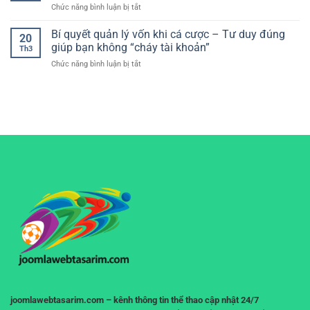
quả
ở
Chức năng bình luận bị tắt
nay
ưu
luongson
chuẩn
cho
tv
Bí quyết quản lý vốn khi cá cược – Tư duy đúng
nhất
trải
20
không
–
giúp bạn không “cháy tài khoản”
nghiệm
Th3
quảng
Cách
mượt
ở
Chức năng bình luận bị tắt
cáo
đọc
mà
Bí
khó
kèo
quyết
chịu
và
quản
–
phân
lý
Trải
tích
vốn
nghiệm
hiệu
khi
xem
quả
cá
bóng
cho
cược
đá
người
–
liền
chơi
Tư
mạch,
duy
không
đúng
gián
giúp
đoạn
bạn
không
“cháy
tài
khoản”
joomlawebtasarim.com – kênh thông tin thể thao cập nhật 24/7