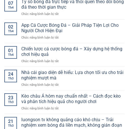
Tỷ số bóng đá trực tiếp và thói quen theo dõi bóng
–
chơi
07
kèo
Cách
đá theo thời gian thực
hiệu
Th4
tài
tiếp
quả
ở
Chức năng bình luận bị tắt
xỉu
cận
cho
Tỷ
chuẩn
bền
người
số
App Cá Cược Bóng Đá – Giải Pháp Tiện Lợi Cho
–
vững
02
mới
bóng
Từ
Người Chơi Hiện Đại
trong
Th4
đá
hiểu
môi
ở
Chức năng bình luận bị tắt
trực
luật
trường
App
tiếp
đến
online
Cá
Chiến lược cá cược bóng đá – Xây dựng hệ thống
và
áp
01
Cược
thói
chơi hiệu quả
dụng
Th4
Bóng
quen
thực
ở
Chức năng bình luận bị tắt
Đá
theo
chiến
Chiến
–
dõi
lược
Nhà cái giao diện dễ hiểu: Lựa chọn tối ưu cho trải
Giải
bóng
24
cá
Pháp
nghiệm mượt mà
đá
Th3
cược
Tiện
theo
ở
Chức năng bình luận bị tắt
bóng
Lợi
thời
Nhà
đá
Cho
gian
cái
Kèo châu Á hôm nay chuẩn nhất – Cách đọc kèo
–
Người
23
thực
giao
Xây
và phân tích hiệu quả cho người chơi
Chơi
Th3
diện
dựng
Hiện
ở
Chức năng bình luận bị tắt
dễ
hệ
Đại
Kèo
hiểu:
thống
châu
luongson tv không quảng cáo khó chịu – Trải
Lựa
chơi
21
Á
chọn
nghiệm xem bóng đá liền mạch, không gián đoạn
hiệu
Th3
hôm
tối