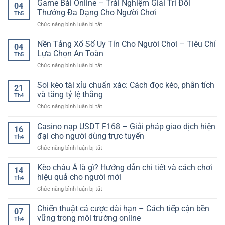
Game Bài Online – Trải Nghiệm Giải Trí Đổi
04
Casino
Thưởng Đa Dạng Cho Người Chơi
Th5
Online
ở
Chức năng bình luận bị tắt
Hấp
Game
Dẫn
Bài
Nền Tảng Xổ Số Uy Tín Cho Người Chơi – Tiêu Chí
–
04
Online
Trải
Lựa Chọn An Toàn
Th5
–
Nghiệm
ở
Chức năng bình luận bị tắt
Trải
Giải
Nền
Nghiệm
Trí
Tảng
Soi kèo tài xỉu chuẩn xác: Cách đọc kèo, phân tích
Giải
Đa
21
Xổ
Trí
và tăng tỷ lệ thắng
Dạng
Th4
Số
Đổi
Cho
ở
Chức năng bình luận bị tắt
Uy
Thưởng
Người
Soi
Tín
Đa
Chơi
kèo
Casino nạp USDT F168 – Giải pháp giao dịch hiện
Cho
Dạng
16
tài
Người
đại cho người dùng trực tuyến
Cho
Th4
xỉu
Chơi
Người
ở
Chức năng bình luận bị tắt
chuẩn
–
Chơi
Casino
xác:
Tiêu
nạp
Kèo châu Á là gì? Hướng dẫn chi tiết và cách chơi
Cách
Chí
14
USDT
đọc
hiệu quả cho người mới
Lựa
Th4
F168
kèo,
Chọn
ở
Chức năng bình luận bị tắt
–
phân
An
Kèo
Giải
tích
Toàn
châu
Chiến thuật cá cược dài hạn – Cách tiếp cận bền
pháp
và
07
Á
giao
vững trong môi trường online
tăng
Th4
là
dịch