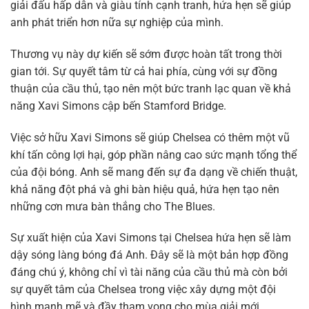
giải đấu hấp dẫn và giàu tính cạnh tranh, hứa hẹn sẽ giúp
anh phát triển hơn nữa sự nghiệp của mình.
Thương vụ này dự kiến sẽ sớm được hoàn tất trong thời
gian tới. Sự quyết tâm từ cả hai phía, cùng với sự đồng
thuận của cầu thủ, tạo nên một bức tranh lạc quan về khả
năng Xavi Simons cập bến Stamford Bridge.
Việc sở hữu Xavi Simons sẽ giúp Chelsea có thêm một vũ
khí tấn công lợi hại, góp phần nâng cao sức mạnh tổng thể
của đội bóng. Anh sẽ mang đến sự đa dạng về chiến thuật,
khả năng đột phá và ghi bàn hiệu quả, hứa hẹn tạo nên
những cơn mưa bàn thắng cho The Blues.
Sự xuất hiện của Xavi Simons tại Chelsea hứa hẹn sẽ làm
dậy sóng làng bóng đá Anh. Đây sẽ là một bản hợp đồng
đáng chú ý, không chỉ vì tài năng của cầu thủ mà còn bởi
sự quyết tâm của Chelsea trong việc xây dựng một đội
hình mạnh mẽ và đầy tham vọng cho mùa giải mới.