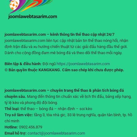
bạn
không
“cháy
tài
khoản”
joomlawebtasarim.com – kênh thông tin thể thao cập nhật 24/7
joomlawebtasarim.com liên tục cập nhật bản tin thể thao nóng hổi, nhận
định trận đấu và xu hướng chiến thuật từ các giải đấu hàng đầu thế giới.
Dành cho cộng đồng đam mê bóng đá và theo dõi thể thao mỗi ngày.
Biên tập & điều hành:
Đội ngũ
https://joomlawebtasarim.com
© Bản quyền thuộc KANGKANG. Cấm sao chép khi chưa được phép.
joomlawebtasarim.com – chuyên trang thể thao & phân tích bóng đá
chuyên sâu.
Mang đến thông tin chuẩn xác về lịch thi đấu, bảng xếp hạng,
tỷ lệ kèo và phong độ đội bóng.
Thể loại:
thể thao – bóng đá – nhận định – soi kèo
Trụ sở làm việc:
tầng 3, tòa nhà gic, 33 lê trung nghĩa, quận tân bình, tp. hồ
chí minh
Hotline:
0902.456.879
Email hỗ trợ:
contact@joomlawebtasarim.com