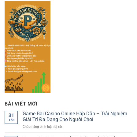
BÀI VIẾT MỚI
Game Bài Casino Online Hấp Dẫn – Trải Nghiệm
31
Giải Trí Đa Dạng Cho Người Chơi
Th5
ở
Chức năng bình luận bị tắt
Game
Bài