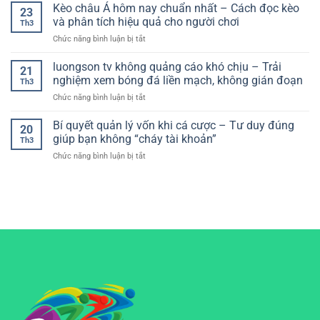
cái
Kèo châu Á hôm nay chuẩn nhất – Cách đọc kèo
–
Người
23
thực
giao
Xây
và phân tích hiệu quả cho người chơi
Chơi
Th3
diện
dựng
Hiện
ở
Chức năng bình luận bị tắt
dễ
hệ
Đại
Kèo
hiểu:
thống
châu
luongson tv không quảng cáo khó chịu – Trải
Lựa
chơi
21
Á
chọn
nghiệm xem bóng đá liền mạch, không gián đoạn
hiệu
Th3
hôm
tối
quả
ở
Chức năng bình luận bị tắt
nay
ưu
luongson
chuẩn
cho
tv
Bí quyết quản lý vốn khi cá cược – Tư duy đúng
nhất
trải
20
không
–
giúp bạn không “cháy tài khoản”
nghiệm
Th3
quảng
Cách
mượt
ở
Chức năng bình luận bị tắt
cáo
đọc
mà
Bí
khó
kèo
quyết
chịu
và
quản
–
phân
lý
Trải
tích
vốn
nghiệm
hiệu
khi
xem
quả
cá
bóng
cho
cược
đá
người
–
liền
chơi
Tư
mạch,
duy
không
đúng
gián
giúp
đoạn