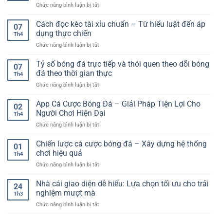
tỷ
ở
Chức năng bình luận bị tắt
gì?
hiện
lệ
Chiến
Hướng
đại
thắng
thuật
Cách đọc kèo tài xỉu chuẩn – Từ hiểu luật đến áp
dẫn
cho
07
cá
chi
dụng thực chiến
người
Th4
cược
tiết
dùng
ở
Chức năng bình luận bị tắt
dài
và
trực
Cách
hạn
cách
tuyến
đọc
Tỷ số bóng đá trực tiếp và thói quen theo dõi bóng
–
chơi
07
kèo
Cách
đá theo thời gian thực
hiệu
Th4
tài
tiếp
quả
ở
Chức năng bình luận bị tắt
xỉu
cận
cho
Tỷ
chuẩn
bền
người
số
App Cá Cược Bóng Đá – Giải Pháp Tiện Lợi Cho
–
vững
02
mới
bóng
Từ
Người Chơi Hiện Đại
trong
Th4
đá
hiểu
môi
ở
Chức năng bình luận bị tắt
trực
luật
trường
App
tiếp
đến
online
Cá
Chiến lược cá cược bóng đá – Xây dựng hệ thống
và
áp
01
Cược
thói
chơi hiệu quả
dụng
Th4
Bóng
quen
thực
ở
Chức năng bình luận bị tắt
Đá
theo
chiến
Chiến
–
dõi
lược
Nhà cái giao diện dễ hiểu: Lựa chọn tối ưu cho trải
Giải
bóng
24
cá
Pháp
nghiệm mượt mà
đá
Th3
cược
Tiện
theo
ở
Chức năng bình luận bị tắt
bóng
Lợi
thời
Nhà
đá
Cho
gian