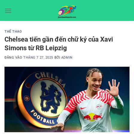
Bỏ
qua
nội
dung
THỂ THAO
Chelsea tiến gần đến chữ ký của Xavi
Simons từ RB Leipzig
ĐĂNG VÀO
THÁNG 7 27, 2025
BỞI
ADMIN