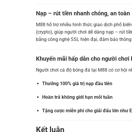
Nạp – rút tiền nhanh chóng, an toàn
M88 hỗ trợ nhiều hình thức giao dịch phổ biến
(crypto), giúp người chơi dễ dàng nạp – rút t
bằng công nghệ SSL hiện đại, đảm bảo thông t
Khuyến mãi hấp dẫn cho người chơi
Người chơi cá độ bóng đá tại M88 có cơ hội n
Thưởng 100% giá trị nạp đầu tiên
Hoàn trả không giới hạn mỗi tuần
Tặng cược miễn phí cho giải đấu lớn như
Kết luận