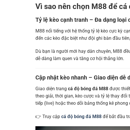
Vì sao nên chọn M88 để cá
Tỷ lệ kèo cạnh tranh – Đa dạng loại
M88 nổi tiếng với hệ thống tỷ lệ kèo cực kỳ cạ
đến các kèo đặc biệt như đội ghi bàn đầu tiên
Dù bạn là người mới hay dân chuyên, M88 đều
dễ dàng làm quen và tăng cơ hội thắng lớn.
Cập nhật kèo nhanh – Giao diện dễ 
Giao diện trang
cá độ bóng đá M88
được thiết
theo giải, thời gian, kèo cược và tỷ lệ thay đổi
tiếp (live) hoặc theo dõi bảng thống kê phong 
👉 Truy cập
cá độ bóng đá M88
để bắt đầu tr