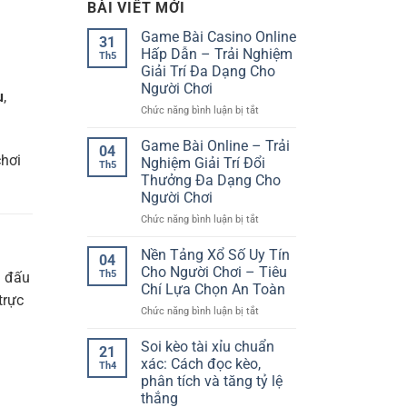
BÀI VIẾT MỚI
Game Bài Casino Online
31
Hấp Dẫn – Trải Nghiệm
Th5
Giải Trí Đa Dạng Cho
Người Chơi
ụ
,
ở
Chức năng bình luận bị tắt
Game
Bài
Game Bài Online – Trải
04
Casino
chơi
Nghiệm Giải Trí Đổi
Th5
Online
Thưởng Đa Dạng Cho
Hấp
Người Chơi
Dẫn
–
ở
Chức năng bình luận bị tắt
Trải
Game
Nghiệm
Bài
Nền Tảng Xổ Số Uy Tín
04
Giải
Online
Cho Người Chơi – Tiêu
Th5
n đấu
Trí
–
Chí Lựa Chọn An Toàn
Đa
Trải
trực
Dạng
ở
Chức năng bình luận bị tắt
Nghiệm
Cho
Nền
Giải
Người
Tảng
Trí
Soi kèo tài xỉu chuẩn
21
Chơi
Xổ
Đổi
xác: Cách đọc kèo,
Th4
Số
Thưởng
phân tích và tăng tỷ lệ
Uy
Đa
thắng
Tín
Dạng