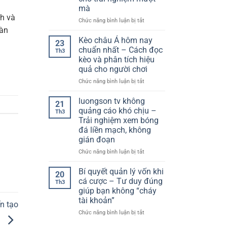
bóng
Cho
mà
đá
Người
ch và
–
Chơi
ở
Chức năng bình luận bị tắt
Xây
Hiện
Nhà
oàn
dựng
Đại
cái
Kèo châu Á hôm nay
23
hệ
giao
chuẩn nhất – Cách đọc
Th3
thống
diện
kèo và phân tích hiệu
chơi
dễ
quả cho người chơi
hiệu
hiểu:
quả
Lựa
ở
Chức năng bình luận bị tắt
chọn
Kèo
tối
châu
luongson tv không
21
ưu
Á
quảng cáo khó chịu –
Th3
cho
hôm
Trải nghiệm xem bóng
trải
nay
đá liền mạch, không
nghiệm
chuẩn
gián đoạn
mượt
nhất
mà
–
ở
Chức năng bình luận bị tắt
Cách
luongson
đọc
tv
Bí quyết quản lý vốn khi
20
kèo
không
cá cược – Tư duy đúng
Th3
và
quảng
giúp bạn không “cháy
phân
cáo
tài khoản”
tích
khó
n tạo
hiệu
chịu
ở
Chức năng bình luận bị tắt
a
quả
–
Bí