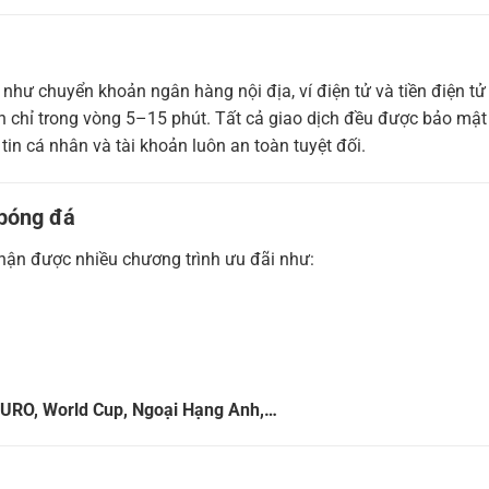
 như chuyển khoản ngân hàng nội địa, ví điện tử và tiền điện tử
iền chỉ trong vòng 5–15 phút. Tất cả giao dịch đều được bảo mật
in cá nhân và tài khoản luôn an toàn tuyệt đối.
 bóng đá
hận được nhiều chương trình ưu đãi như:
 EURO, World Cup, Ngoại Hạng Anh,…