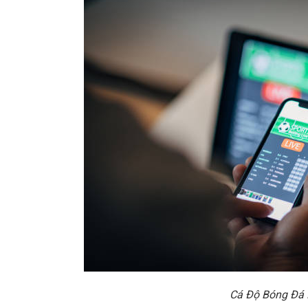
Cá Độ Bóng Đá