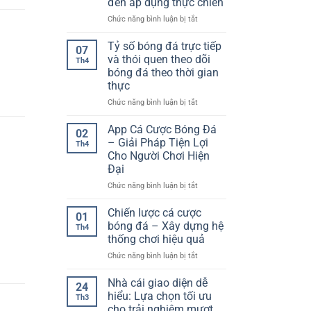
đến áp dụng thực chiến
chơi
dài
hiệu
ở
Chức năng bình luận bị tắt
hạn
quả
Cách
–
cho
đọc
Cách
Tỷ số bóng đá trực tiếp
07
người
kèo
tiếp
và thói quen theo dõi
Th4
mới
tài
cận
bóng đá theo thời gian
xỉu
bền
thực
chuẩn
vững
–
trong
ở
Chức năng bình luận bị tắt
Từ
môi
Tỷ
hiểu
trường
số
App Cá Cược Bóng Đá
02
luật
online
bóng
– Giải Pháp Tiện Lợi
Th4
đến
đá
Cho Người Chơi Hiện
áp
trực
Đại
dụng
tiếp
thực
và
ở
Chức năng bình luận bị tắt
chiến
thói
App
quen
Cá
Chiến lược cá cược
01
theo
Cược
bóng đá – Xây dựng hệ
Th4
dõi
Bóng
thống chơi hiệu quả
bóng
Đá
đá
ở
Chức năng bình luận bị tắt
–
theo
Chiến
Giải
thời
lược
Pháp
Nhà cái giao diện dễ
24
gian
cá
Tiện
hiểu: Lựa chọn tối ưu
Th3
thực
cược
Lợi
cho trải nghiệm mượt