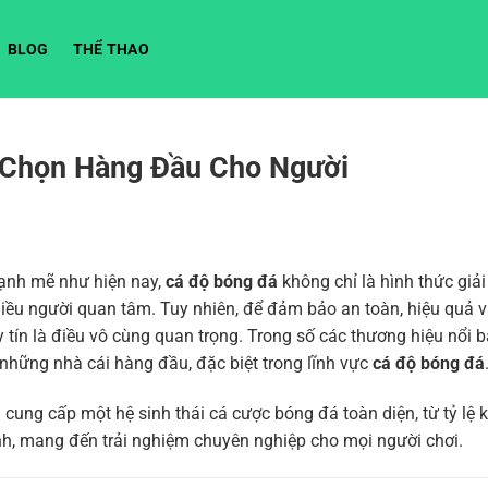
BLOG
THỂ THAO
 Chọn Hàng Đầu Cho Người
mạnh mẽ như hiện nay,
cá độ bóng đá
không chỉ là hình thức giải 
iều người quan tâm. Tuy nhiên, để đảm bảo an toàn, hiệu quả v
 tín là điều vô cùng quan trọng. Trong số các thương hiệu nổi bậ
những nhà cái hàng đầu, đặc biệt trong lĩnh vực
cá độ bóng đá
ung cấp một hệ sinh thái cá cược bóng đá toàn diện, từ tỷ lệ 
h, mang đến trải nghiệm chuyên nghiệp cho mọi người chơi.