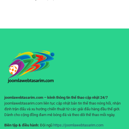
đọc
mà
Bí
khó
kèo
quyết
chịu
và
quản
–
phân
lý
Trải
tích
vốn
nghiệm
hiệu
khi
xem
quả
cá
bóng
cho
cược
đá
người
–
liền
chơi
Tư
mạch,
duy
không
đúng
gián
giúp
đoạn
bạn
không
“cháy
tài
khoản”
joomlawebtasarim.com – kênh thông tin thể thao cập nhật 24/7
joomlawebtasarim.com liên tục cập nhật bản tin thể thao nóng hổi, nhận
định trận đấu và xu hướng chiến thuật từ các giải đấu hàng đầu thế giới.
Dành cho cộng đồng đam mê bóng đá và theo dõi thể thao mỗi ngày.
Biên tập & điều hành:
Đội ngũ
https://joomlawebtasarim.com