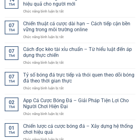
USDT
đọc
hiệu quả cho người mới
Lựa
Th4
F168
kèo,
Chọn
ở
Chức năng bình luận bị tắt
–
phân
An
Kèo
Giải
tích
Toàn
châu
Chiến thuật cá cược dài hạn – Cách tiếp cận bền
pháp
và
07
Á
giao
vững trong môi trường online
tăng
Th4
là
dịch
tỷ
ở
Chức năng bình luận bị tắt
gì?
hiện
lệ
Chiến
Hướng
đại
thắng
thuật
Cách đọc kèo tài xỉu chuẩn – Từ hiểu luật đến áp
dẫn
cho
07
cá
chi
dụng thực chiến
người
Th4
cược
tiết
dùng
ở
Chức năng bình luận bị tắt
dài
và
trực
Cách
hạn
cách
tuyến
đọc
Tỷ số bóng đá trực tiếp và thói quen theo dõi bóng
–
chơi
07
kèo
Cách
đá theo thời gian thực
hiệu
Th4
tài
tiếp
quả
ở
Chức năng bình luận bị tắt
xỉu
cận
cho
Tỷ
chuẩn
bền
người
số
App Cá Cược Bóng Đá – Giải Pháp Tiện Lợi Cho
–
vững
02
mới
bóng
Từ
Người Chơi Hiện Đại
trong
Th4
đá
hiểu
môi
ở
Chức năng bình luận bị tắt
trực
luật
trường
App
tiếp
đến
online
Cá
Chiến lược cá cược bóng đá – Xây dựng hệ thống
và
áp
01
Cược
thói
chơi hiệu quả
dụng
Th4
Bóng
quen
thực
ở
Chức năng bình luận bị tắt