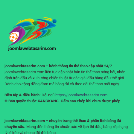
cho
cược
đá
người
–
liền
chơi
Tư
mạch,
duy
không
đúng
gián
giúp
đoạn
bạn
không
“cháy
tài
khoản”
joomlawebtasarim.com – kênh thông tin thể thao cập nhật 24/7
joomlawebtasarim.com liên tục cập nhật bản tin thể thao nóng hổi, nhận
định trận đấu và xu hướng chiến thuật từ các giải đấu hàng đầu thế giới.
Dành cho cộng đồng đam mê bóng đá và theo dõi thể thao mỗi ngày.
Biên tập & điều hành:
Đội ngũ
https://joomlawebtasarim.com
© Bản quyền thuộc KANGKANG. Cấm sao chép khi chưa được phép.
joomlawebtasarim.com – chuyên trang thể thao & phân tích bóng đá
chuyên sâu.
Mang đến thông tin chuẩn xác về lịch thi đấu, bảng xếp hạng,
tỷ lệ kèo và phong độ đội bóng.