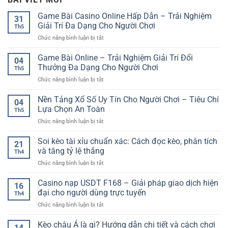
Game Bài Casino Online Hấp Dẫn – Trải Nghiệm
31
Giải Trí Đa Dạng Cho Người Chơi
Th5
ở
Chức năng bình luận bị tắt
Game
Bài
Game Bài Online – Trải Nghiệm Giải Trí Đổi
04
Casino
Thưởng Đa Dạng Cho Người Chơi
Th5
Online
ở
Chức năng bình luận bị tắt
Hấp
Game
Dẫn
Bài
Nền Tảng Xổ Số Uy Tín Cho Người Chơi – Tiêu Chí
–
04
Online
Trải
Lựa Chọn An Toàn
Th5
–
Nghiệm
ở
Chức năng bình luận bị tắt
Trải
Giải
Nền
Nghiệm
Trí
Tảng
Soi kèo tài xỉu chuẩn xác: Cách đọc kèo, phân tích
Giải
Đa
21
Xổ
Trí
và tăng tỷ lệ thắng
Dạng
Th4
Số
Đổi
Cho
ở
Chức năng bình luận bị tắt
Uy
Thưởng
Người
Soi
Tín
Đa
Chơi
kèo
Casino nạp USDT F168 – Giải pháp giao dịch hiện
Cho
Dạng
16
tài
Người
đại cho người dùng trực tuyến
Cho
Th4
xỉu
Chơi
Người
ở
Chức năng bình luận bị tắt
chuẩn
–
Chơi
Casino
xác:
Tiêu
nạp
Kèo châu Á là gì? Hướng dẫn chi tiết và cách chơi
Cách
Chí
14