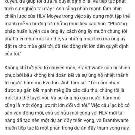
xuyên, đã giúp tôi đưa ra quyết định ở lại và tiếp tục phát
triển sự nghiệp tại đây.” Anh cũng nhấn mạnh tầm nhìn
chiến lược của HLV Moyes trong việc xây dựng một tập thể
mạnh mẽ và hướng tới những mục tiêu cao hơn: “Phương
pháp huấn luyện của ông ấy, cách ông ấy muốn chúng tôi
phát triển như một tập thể, và những mục tiêu mà ông ấy
đặt ra cho mùa giải tới, đã tác động rất lớn đến quyết định
của tôi.”
Không chỉ bởi yếu tố chuyên môn, Branthwaite còn bị chinh
phục bởi bầu không khí đoàn kết và sự ủng hộ nhiệt thành
từ người hâm mộ Everton. Anh tâm sự: “Tôi cảm nhận
được sự gắn kết mạnh mẽ giữa các cầu thủ, chúng tôi là
một tập thể tuyệt vời. Và sự ủng hộ của người hâm mộ
cũng là một động lực rất lớn đối với tôi.” Việc câu lạc bộ có
sân vận động mới, chủ sở hữu mới cùng với HLV mới tài
năng đã tạo nên một dự án đầy triển vọng, và Branthwaite
muốn tiếp tục là một phần trong dự án đầy tham vọng này.