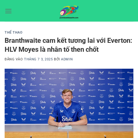
Bỏ
qua
nội
dung
THỂ THAO
Branthwaite cam kết tương lai với Everton:
HLV Moyes là nhân tố then chốt
ĐĂNG VÀO
THÁNG 7 3, 2025
BỞI
ADMIN