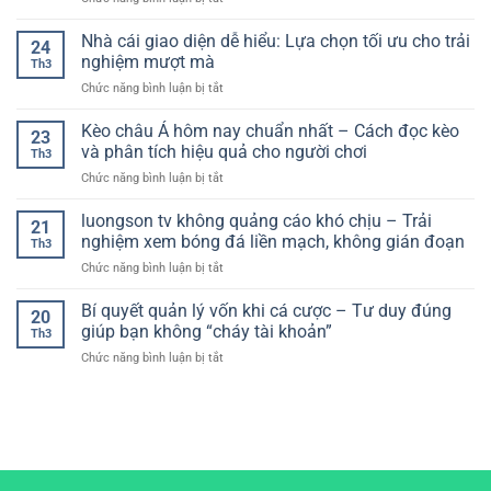
Đá
theo
chiến
Chiến
–
dõi
lược
Nhà cái giao diện dễ hiểu: Lựa chọn tối ưu cho trải
Giải
bóng
24
cá
Pháp
nghiệm mượt mà
đá
Th3
cược
Tiện
theo
ở
Chức năng bình luận bị tắt
bóng
Lợi
thời
Nhà
đá
Cho
gian
cái
Kèo châu Á hôm nay chuẩn nhất – Cách đọc kèo
–
Người
23
thực
giao
Xây
và phân tích hiệu quả cho người chơi
Chơi
Th3
diện
dựng
Hiện
ở
Chức năng bình luận bị tắt
dễ
hệ
Đại
Kèo
hiểu:
thống
châu
luongson tv không quảng cáo khó chịu – Trải
Lựa
chơi
21
Á
chọn
nghiệm xem bóng đá liền mạch, không gián đoạn
hiệu
Th3
hôm
tối
quả
ở
Chức năng bình luận bị tắt
nay
ưu
luongson
chuẩn
cho
tv
Bí quyết quản lý vốn khi cá cược – Tư duy đúng
nhất
trải
20
không
–
giúp bạn không “cháy tài khoản”
nghiệm
Th3
quảng
Cách
mượt
ở
Chức năng bình luận bị tắt
cáo
đọc
mà
Bí
khó
kèo
quyết
chịu
và
quản
–
phân
lý
Trải
tích
vốn
nghiệm
hiệu
khi
xem
quả
cá
bóng