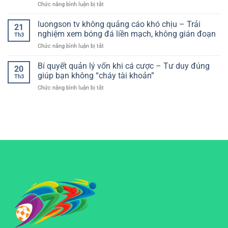
ở
Chức năng bình luận bị tắt
dễ
hệ
Đại
Kèo
hiểu:
thống
châu
luongson tv không quảng cáo khó chịu – Trải
Lựa
chơi
21
Á
chọn
nghiệm xem bóng đá liền mạch, không gián đoạn
hiệu
Th3
hôm
tối
quả
ở
Chức năng bình luận bị tắt
nay
ưu
luongson
chuẩn
cho
tv
Bí quyết quản lý vốn khi cá cược – Tư duy đúng
nhất
trải
20
không
–
giúp bạn không “cháy tài khoản”
nghiệm
Th3
quảng
Cách
mượt
ở
Chức năng bình luận bị tắt
cáo
đọc
mà
Bí
khó
kèo
quyết
chịu
và
quản
–
phân
lý
Trải
tích
vốn
nghiệm
hiệu
khi
xem
quả
cá
bóng
cho
cược
đá
người
–
liền
chơi
Tư
mạch,
duy
không
đúng
gián
giúp
đoạn
bạn
không
“cháy