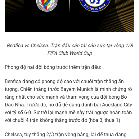
Benfica vs Chelsea: Trận đấu cân tài cân sức tại vòng 1/8
FIFA Club World Cup
Phong độ hai đội bóng trước thềm trận đấu:
Benfica đang có phong độ cao với chuỗi trận thắng ấn
tượng. Chiến thắng trước Bayern Munich là minh chứng rõ
ràng nhất cho sức mạnh và tham vọng của đội bóng Bồ
Đào Nha. Trước đó, họ đã dễ dàng đánh bại Auckland City
với tỷ số 6-0. Sự trở lại mạnh mẽ này trái ngược hoàn toàn
với chuỗi 4 trận không thắng trước đó (hòa 3, thua 1).
Chelsea, tuy thắng 2/3 trận vòng bảng, lại để thua đáng