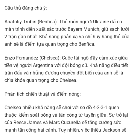
Cầu thủ đáng chú ý:
Anatoliy Trubin (Benfica): Thủ môn người Ukraine đã có
màn trình diễn xuất sắc trước Bayern Munich, giữ sạch lưới
2 trận gần nhất. Khả năng phản xạ và chỉ huy hàng thủ của
anh sẽ là điểm tựa quan trọng cho Benfica.
Enzo Fernandez (Chelsea): Cuộc tái ngộ đầy cảm xúc giữa
tiền vệ người Argentina với đội bóng cũ. Khả năng điều tiết
trận đấu và những đường chuyền đột biến của anh sẽ là
chìa khóa quan trọng cho Chelsea.
Phân tích chiến thuật và điểm nóng:
Chelsea nhiều khả năng sẽ chơi với sơ đồ 4-2-3-1 quen
thuộc, kiểm soát bóng và tấn công từ tuyến giữa. Sự trở lại
của Reece James và Marc Cucurella sẽ tăng cường sức
mạnh tấn công hai cánh. Tuy nhiên, việc thiếu Jackson sẽ