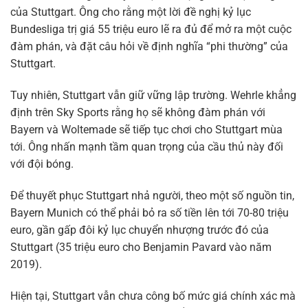
của Stuttgart. Ông cho rằng một lời đề nghị kỷ lục
Bundesliga trị giá 55 triệu euro lẽ ra đủ để mở ra một cuộc
đàm phán, và đặt câu hỏi về định nghĩa “phi thường” của
Stuttgart.
Tuy nhiên, Stuttgart vẫn giữ vững lập trường. Wehrle khẳng
định trên Sky Sports rằng họ sẽ không đàm phán với
Bayern và Woltemade sẽ tiếp tục chơi cho Stuttgart mùa
tới. Ông nhấn mạnh tầm quan trọng của cầu thủ này đối
với đội bóng.
Để thuyết phục Stuttgart nhả người, theo một số nguồn tin,
Bayern Munich có thể phải bỏ ra số tiền lên tới 70-80 triệu
euro, gần gấp đôi kỷ lục chuyển nhượng trước đó của
Stuttgart (35 triệu euro cho Benjamin Pavard vào năm
2019).
Hiện tại, Stuttgart vẫn chưa công bố mức giá chính xác mà