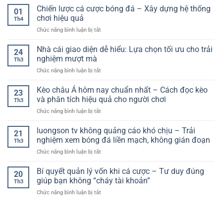
đến
online
Cá
Chiến lược cá cược bóng đá – Xây dựng hệ thống
và
áp
01
Cược
thói
chơi hiệu quả
dụng
Th4
Bóng
quen
thực
ở
Chức năng bình luận bị tắt
Đá
theo
chiến
Chiến
–
dõi
lược
Nhà cái giao diện dễ hiểu: Lựa chọn tối ưu cho trải
Giải
bóng
24
cá
Pháp
nghiệm mượt mà
đá
Th3
cược
Tiện
theo
ở
Chức năng bình luận bị tắt
bóng
Lợi
thời
Nhà
đá
Cho
gian
cái
Kèo châu Á hôm nay chuẩn nhất – Cách đọc kèo
–
Người
23
thực
giao
Xây
và phân tích hiệu quả cho người chơi
Chơi
Th3
diện
dựng
Hiện
ở
Chức năng bình luận bị tắt
dễ
hệ
Đại
Kèo
hiểu:
thống
châu
luongson tv không quảng cáo khó chịu – Trải
Lựa
chơi
21
Á
chọn
nghiệm xem bóng đá liền mạch, không gián đoạn
hiệu
Th3
hôm
tối
quả
ở
Chức năng bình luận bị tắt
nay
ưu
luongson
chuẩn
cho
tv
Bí quyết quản lý vốn khi cá cược – Tư duy đúng
nhất
trải
20
không
–
giúp bạn không “cháy tài khoản”
nghiệm
Th3
quảng
Cách
mượt
ở
Chức năng bình luận bị tắt
cáo
đọc
mà
Bí
khó
kèo
quyết
chịu
và
quản
–
phân