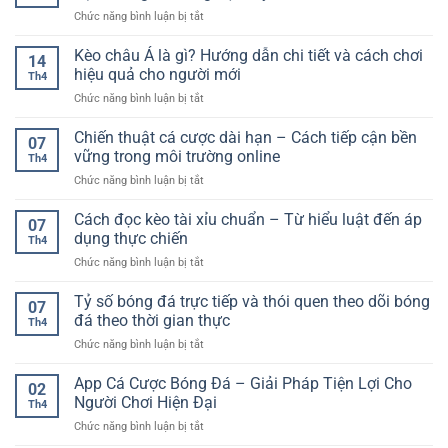
xỉu
Chơi
Người
ở
Chức năng bình luận bị tắt
chuẩn
–
Chơi
Casino
xác:
Tiêu
nạp
Kèo châu Á là gì? Hướng dẫn chi tiết và cách chơi
Cách
Chí
14
USDT
đọc
hiệu quả cho người mới
Lựa
Th4
F168
kèo,
Chọn
ở
Chức năng bình luận bị tắt
–
phân
An
Kèo
Giải
tích
Toàn
châu
Chiến thuật cá cược dài hạn – Cách tiếp cận bền
pháp
và
07
Á
giao
vững trong môi trường online
tăng
Th4
là
dịch
tỷ
ở
Chức năng bình luận bị tắt
gì?
hiện
lệ
Chiến
Hướng
đại
thắng
thuật
Cách đọc kèo tài xỉu chuẩn – Từ hiểu luật đến áp
dẫn
cho
07
cá
chi
dụng thực chiến
người
Th4
cược
tiết
dùng
ở
Chức năng bình luận bị tắt
dài
và
trực
Cách
hạn
cách
tuyến
đọc
Tỷ số bóng đá trực tiếp và thói quen theo dõi bóng
–
chơi
07
kèo
Cách
đá theo thời gian thực
hiệu
Th4
tài
tiếp
quả
ở
Chức năng bình luận bị tắt
xỉu
cận
cho
Tỷ
chuẩn
bền
người
số
App Cá Cược Bóng Đá – Giải Pháp Tiện Lợi Cho
–
vững
02
mới
bóng
Từ
Người Chơi Hiện Đại
trong
Th4
đá
hiểu
môi
ở
Chức năng bình luận bị tắt
trực
luật
trường
App
tiếp