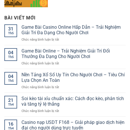
BÀI VIẾT MỚI
Game Bài Casino Online Hấp Dẫn – Trải Nghiệm
31
Giải Trí Đa Dạng Cho Người Chơi
Th5
ở
Chức năng bình luận bị tắt
Game
Bài
Game Bài Online – Trải Nghiệm Giải Trí Đổi
04
Casino
Thưởng Đa Dạng Cho Người Chơi
Th5
Online
ở
Chức năng bình luận bị tắt
Hấp
Game
Dẫn
Bài
Nền Tảng Xổ Số Uy Tín Cho Người Chơi – Tiêu Chí
–
04
Online
Trải
Lựa Chọn An Toàn
Th5
–
Nghiệm
ở
Chức năng bình luận bị tắt
Trải
Giải
Nền
Nghiệm
Trí
Tảng
Soi kèo tài xỉu chuẩn xác: Cách đọc kèo, phân tích
Giải
Đa
21
Xổ
Trí
và tăng tỷ lệ thắng
Dạng
Th4
Số
Đổi
Cho
ở
Chức năng bình luận bị tắt
Uy
Thưởng
Người
Soi
Tín
Đa
Chơi
kèo
Casino nạp USDT F168 – Giải pháp giao dịch hiện
Cho
Dạng
16
tài
Người
đại cho người dùng trực tuyến
Cho
Th4