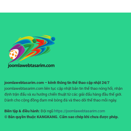
lý
Trải
tích
vốn
nghiệm
hiệu
khi
xem
quả
cá
bóng
cho
cược
đá
người
–
liền
chơi
Tư
mạch,
duy
không
đúng
gián
giúp
đoạn
bạn
không
“cháy
tài
khoản”
joomlawebtasarim.com – kênh thông tin thể thao cập nhật 24/7
joomlawebtasarim.com liên tục cập nhật bản tin thể thao nóng hổi, nhận
định trận đấu và xu hướng chiến thuật từ các giải đấu hàng đầu thế giới.
Dành cho cộng đồng đam mê bóng đá và theo dõi thể thao mỗi ngày.
Biên tập & điều hành:
Đội ngũ
https://joomlawebtasarim.com
© Bản quyền thuộc KANGKANG. Cấm sao chép khi chưa được phép.