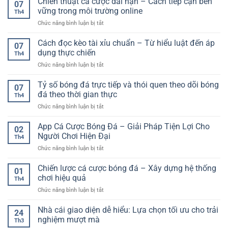
Chiến thuật cá cược dài hạn – Cách tiếp cận bền
và
07
Á
giao
vững trong môi trường online
tăng
Th4
là
dịch
tỷ
ở
Chức năng bình luận bị tắt
gì?
hiện
lệ
Chiến
Hướng
đại
thắng
thuật
Cách đọc kèo tài xỉu chuẩn – Từ hiểu luật đến áp
dẫn
cho
07
cá
chi
dụng thực chiến
người
Th4
cược
tiết
dùng
ở
Chức năng bình luận bị tắt
dài
và
trực
Cách
hạn
cách
tuyến
đọc
Tỷ số bóng đá trực tiếp và thói quen theo dõi bóng
–
chơi
07
kèo
Cách
đá theo thời gian thực
hiệu
Th4
tài
tiếp
quả
ở
Chức năng bình luận bị tắt
xỉu
cận
cho
Tỷ
chuẩn
bền
người
số
App Cá Cược Bóng Đá – Giải Pháp Tiện Lợi Cho
–
vững
02
mới
bóng
Từ
Người Chơi Hiện Đại
trong
Th4
đá
hiểu
môi
ở
Chức năng bình luận bị tắt
trực
luật
trường
App
tiếp
đến
online
Cá
Chiến lược cá cược bóng đá – Xây dựng hệ thống
và
áp
01
Cược
thói
chơi hiệu quả
dụng
Th4
Bóng
quen
thực
ở
Chức năng bình luận bị tắt
Đá
theo
chiến
Chiến
–
dõi
lược
Nhà cái giao diện dễ hiểu: Lựa chọn tối ưu cho trải
Giải
bóng
24
cá
Pháp
nghiệm mượt mà
đá
Th3
cược
Tiện
theo