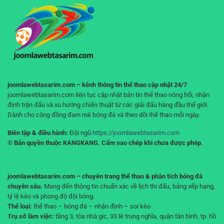
duy
không
đúng
gián
giúp
đoạn
bạn
không
“cháy
tài
khoản”
joomlawebtasarim.com – kênh thông tin thể thao cập nhật 24/7
joomlawebtasarim.com liên tục cập nhật bản tin thể thao nóng hổi, nhận
định trận đấu và xu hướng chiến thuật từ các giải đấu hàng đầu thế giới.
Dành cho cộng đồng đam mê bóng đá và theo dõi thể thao mỗi ngày.
Biên tập & điều hành:
Đội ngũ
https://joomlawebtasarim.com
© Bản quyền thuộc KANGKANG. Cấm sao chép khi chưa được phép.
joomlawebtasarim.com – chuyên trang thể thao & phân tích bóng đá
chuyên sâu.
Mang đến thông tin chuẩn xác về lịch thi đấu, bảng xếp hạng,
tỷ lệ kèo và phong độ đội bóng.
Thể loại:
thể thao – bóng đá – nhận định – soi kèo
Trụ sở làm việc:
tầng 3, tòa nhà gic, 33 lê trung nghĩa, quận tân bình, tp. hồ