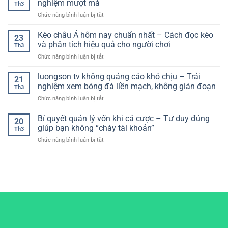
Pháp
nghiệm mượt mà
đá
Th3
cược
Tiện
theo
ở
Chức năng bình luận bị tắt
bóng
Lợi
thời
Nhà
đá
Cho
gian
cái
Kèo châu Á hôm nay chuẩn nhất – Cách đọc kèo
–
Người
23
thực
giao
Xây
và phân tích hiệu quả cho người chơi
Chơi
Th3
diện
dựng
Hiện
ở
Chức năng bình luận bị tắt
dễ
hệ
Đại
Kèo
hiểu:
thống
châu
luongson tv không quảng cáo khó chịu – Trải
Lựa
chơi
21
Á
chọn
nghiệm xem bóng đá liền mạch, không gián đoạn
hiệu
Th3
hôm
tối
quả
ở
Chức năng bình luận bị tắt
nay
ưu
luongson
chuẩn
cho
tv
Bí quyết quản lý vốn khi cá cược – Tư duy đúng
nhất
trải
20
không
–
giúp bạn không “cháy tài khoản”
nghiệm
Th3
quảng
Cách
mượt
ở
Chức năng bình luận bị tắt
cáo
đọc
mà
Bí
khó
kèo
quyết
chịu
và
quản
–
phân
lý
Trải
tích
vốn
nghiệm
hiệu
khi
xem
quả
cá
bóng
cho
cược
đá
người
–
liền
chơi
Tư
mạch,