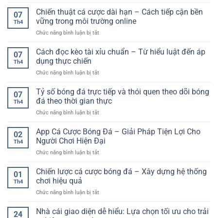
Kèo
Giải
tích
Toàn
châu
Chiến thuật cá cược dài hạn – Cách tiếp cận bền
pháp
và
07
Á
giao
vững trong môi trường online
tăng
Th4
là
dịch
tỷ
ở
Chức năng bình luận bị tắt
gì?
hiện
lệ
Chiến
Hướng
đại
thắng
thuật
Cách đọc kèo tài xỉu chuẩn – Từ hiểu luật đến áp
dẫn
cho
07
cá
chi
dụng thực chiến
người
Th4
cược
tiết
dùng
ở
Chức năng bình luận bị tắt
dài
và
trực
Cách
hạn
cách
tuyến
đọc
Tỷ số bóng đá trực tiếp và thói quen theo dõi bóng
–
chơi
07
kèo
Cách
đá theo thời gian thực
hiệu
Th4
tài
tiếp
quả
ở
Chức năng bình luận bị tắt
xỉu
cận
cho
Tỷ
chuẩn
bền
người
số
App Cá Cược Bóng Đá – Giải Pháp Tiện Lợi Cho
–
vững
02
mới
bóng
Từ
Người Chơi Hiện Đại
trong
Th4
đá
hiểu
môi
ở
Chức năng bình luận bị tắt
trực
luật
trường
App
tiếp
đến
online
Cá
Chiến lược cá cược bóng đá – Xây dựng hệ thống
và
áp
01
Cược
thói
chơi hiệu quả
dụng
Th4
Bóng
quen
thực
ở
Chức năng bình luận bị tắt
Đá
theo
chiến
Chiến
–
dõi
lược
Nhà cái giao diện dễ hiểu: Lựa chọn tối ưu cho trải
Giải
bóng
24
cá