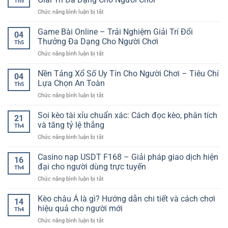
Th5
ở
Chức năng bình luận bị tắt
Game
Bài
Game Bài Online – Trải Nghiệm Giải Trí Đổi
04
Casino
Thưởng Đa Dạng Cho Người Chơi
Th5
Online
ở
Chức năng bình luận bị tắt
Hấp
Game
Dẫn
Bài
Nền Tảng Xổ Số Uy Tín Cho Người Chơi – Tiêu Chí
–
04
Online
Trải
Lựa Chọn An Toàn
Th5
–
Nghiệm
ở
Chức năng bình luận bị tắt
Trải
Giải
Nền
Nghiệm
Trí
Tảng
Soi kèo tài xỉu chuẩn xác: Cách đọc kèo, phân tích
Giải
Đa
21
Xổ
Trí
và tăng tỷ lệ thắng
Dạng
Th4
Số
Đổi
Cho
ở
Chức năng bình luận bị tắt
Uy
Thưởng
Người
Soi
Tín
Đa
Chơi
kèo
Casino nạp USDT F168 – Giải pháp giao dịch hiện
Cho
Dạng
16
tài
Người
đại cho người dùng trực tuyến
Cho
Th4
xỉu
Chơi
Người
ở
Chức năng bình luận bị tắt
chuẩn
–
Chơi
Casino
xác:
Tiêu
nạp
Kèo châu Á là gì? Hướng dẫn chi tiết và cách chơi
Cách
Chí
14
USDT
đọc
hiệu quả cho người mới
Lựa
Th4
F168
kèo,
Chọn
ở
Chức năng bình luận bị tắt
–
phân
An