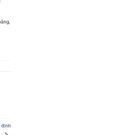
a
cho
Trải
quyết
người
nghiệm
quản
chơi
xem
lý
bóng
vốn
bằng,
đá
khi
liền
cá
mạch,
cược
không
–
gián
Tư
đoạn
duy
đúng
giúp
bạn
không
“cháy
tài
khoản”
n định
ố