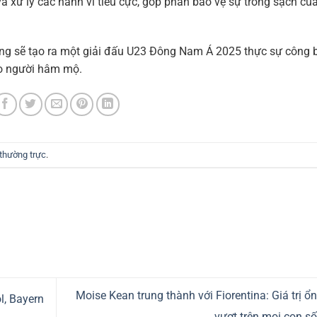
à xử lý các hành vi tiêu cực, góp phần bảo vệ sự trong sạch củ
ng sẽ tạo ra một giải đấu U23 Đông Nam Á 2025 thực sự công 
o người hâm mộ.
 thường trực
.
Moise Kean trung thành với Fiorentina: Giá trị ổ
l, Bayern
vượt trên mọi con s