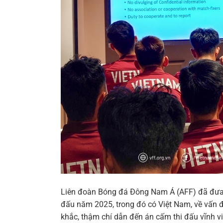
Liên đoàn Bóng đá Đông Nam Á (AFF) đã đưa r
đấu năm 2025, trong đó có Việt Nam, về vấn đề
khắc, thậm chí dẫn đến án cấm thi đấu vĩnh vi