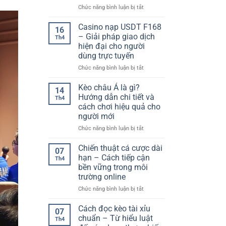
Cho
Cho
ở
Chức năng bình luận bị tắt
Người
Người
Soi
Chơi
Chơi
kèo
Casino nạp USDT F168
16
–
tài
– Giải pháp giao dịch
Th4
Tiêu
xỉu
hiện đại cho người
Chí
chuẩn
dùng trực tuyến
Lựa
xác:
Chọn
Cách
ở
Chức năng bình luận bị tắt
An
đọc
Casino
Toàn
kèo,
nạp
Kèo châu Á là gì?
14
phân
USDT
Hướng dẫn chi tiết và
Th4
tích
F168
cách chơi hiệu quả cho
và
–
người mới
tăng
Giải
tỷ
pháp
ở
Chức năng bình luận bị tắt
lệ
giao
Kèo
thắng
dịch
châu
Chiến thuật cá cược dài
07
hiện
Á
hạn – Cách tiếp cận
Th4
đại
là
bền vững trong môi
cho
gì?
trường online
người
Hướng
dùng
dẫn
ở
Chức năng bình luận bị tắt
trực
chi
Chiến
tuyến
tiết
thuật
Cách đọc kèo tài xỉu
07
và
cá
chuẩn – Từ hiểu luật
Th4
cách
cược